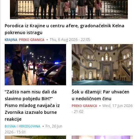
Porodica iz Krajine u centru afere, gradonačelnik Kelna
pokrenuo istragu
Thu, 6 Aug 2026 - 22:05
KRAJINA
PREKO GRANICA
“Zašto nam nisu dali da
Šok u džamiji: Par uhvaćen
slavimo pobjedu BiH?”
u nedoličnom činu
Pismo mladog navijača iz
Wed, 17 Jun 2026
PREKO GRANICA
- 21:02
Zvornika izazvalo burne
reakcije
Fri, 26 Jun
BOSNA I HERCEGOVINA
2026 - 15:01