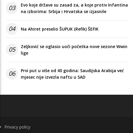
Evo koje države su zasad za, a koje protiv Infantina
03
na izborima: Srbija i Hrvatska se izjasnile
04
Na Ahiret preselio ŠUPUK (Refik) ŠEFIK
Zeljković se oglasio uoči početka nove sezone Wwin
05
lige
Prvi put u više od 40 godina: Saudijska Arabija već
06
mjesec nije izvezla naftu u SAD
FOOTER
Privacy policy