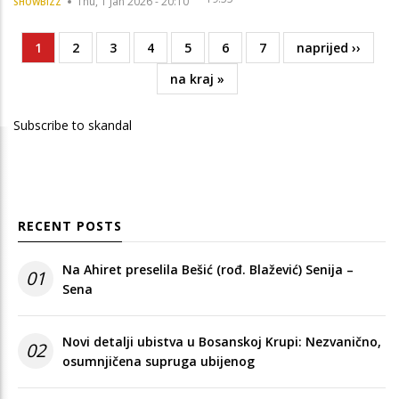
Thu, 1 Jan 2026 - 20:10
SHOWBIZZ
Current
1
Page
2
Page
3
Page
4
Page
5
Page
6
Page
7
Next
naprijed ››
Pagination
page
page
Last
na kraj »
page
Subscribe to skandal
RECENT POSTS
Na Ahiret preselila Bešić (rođ. Blažević) Senija –
01
Sena
Novi detalji ubistva u Bosanskoj Krupi: Nezvanično,
02
osumnjičena supruga ubijenog