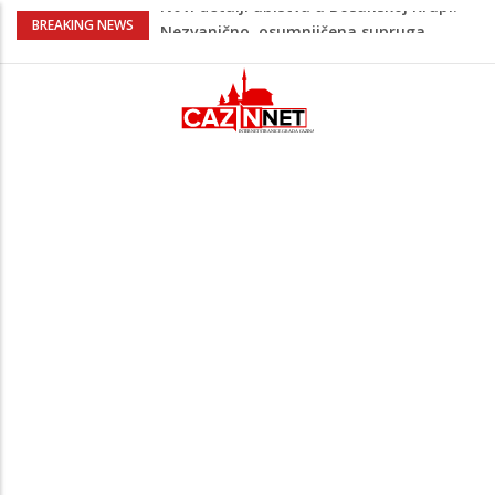
Na Ahiret preselila Bešić (rođ. Blažević)
BREAKING NEWS
Senija – Sena
Na Ahiret preselio ŠUPUK (Refik) ŠEFIK
Evo koje države su zasad za, a koje
protiv Infantina na izborima: Srbija i
Hrvatska se izjasnile
Majka Izeta Nanića progovorila nakon
obilježavanja godišnjice: "Doživjela sam
poniženje na mjestu gdje se odaje
počast mom sinu"
Novi detalji ubistva u Bosanskoj Krupi:
Nezvanično, osumnjičena supruga
ubijenog