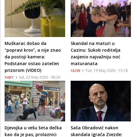
Muškarac došao da
Skandal na maturi u
"popravi krov", a nije znao
Cazinu: Sukob roditelja
da postoji kamera:
zasjenio najvažniju noć
Podstanar ostao zatečen
maturanata
prizorom (VIDEO)
Tue, 19 May 2026 - 15:18
CAZIN
Sat, 23 May 2026 - 08:20
SVIJET
Djevojka u vešu šeta dečka
Saša Obradović nakon
kao da je pas, prolaznici
skandala igrača Zvezde: