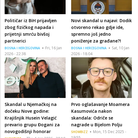
Političar iz BiH prijavljen
Novi skandal u najavi: Dodik
zbog fizičkog napada i
otvoreno rekao gdje ide,
prijetnji smrću bivšoj
spremno još jedno
partnerici
poniženje za građane?!
Fri, 16 Jan
Sat, 10 Jan
BOSNA I HERCEGOVINA
BOSNA I HERCEGOVINA
2026 - 22:38
2026 - 18:04
Skandal u Njemačkoj na
Prvo oglašavanje Moamera
dočeku Nove godine:
Kasumovića nakon
Krajišnjik Husein Velagić
skandala: Odriče se
prevario grupu Đogani za
nagrade u Bijelom Polju
novogodišnji honorar
Mon, 15 Dec 2025 -
SHOWBIZZ
19:55