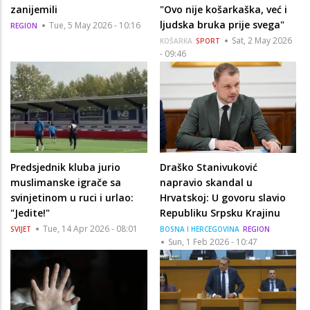
zanijemili
"Ovo nije košarkaška, već i
ljudska bruka prije svega"
Tue, 5 May 2026 - 10:16
REGION
Sat, 2 May 2026
KOŠARKA
SPORT
- 09:46
Predsjednik kluba jurio
Draško Stanivuković
muslimanske igrače sa
napravio skandal u
svinjetinom u ruci i urlao:
Hrvatskoj: U govoru slavio
"Jedite!"
Republiku Srpsku Krajinu
Tue, 14 Apr 2026 - 08:01
SVIJET
BOSNA I HERCEGOVINA
REGION
Sun, 1 Feb 2026 - 10:47