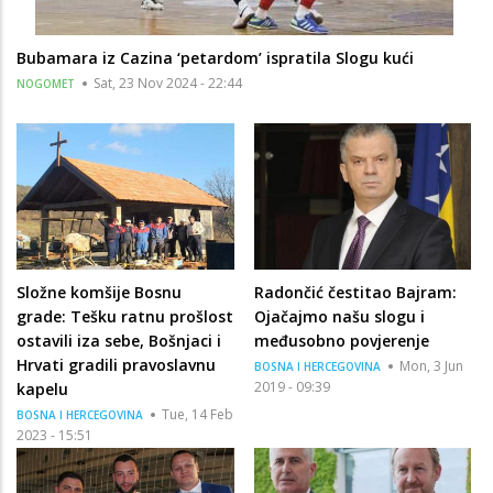
Bubamara iz Cazina ‘petardom’ ispratila Slogu kući
Sat, 23 Nov 2024 - 22:44
NOGOMET
Složne komšije Bosnu
Radončić čestitao Bajram:
grade: Tešku ratnu prošlost
Ojačajmo našu slogu i
ostavili iza sebe, Bošnjaci i
međusobno povjerenje
Hrvati gradili pravoslavnu
Mon, 3 Jun
BOSNA I HERCEGOVINA
2019 - 09:39
kapelu
Tue, 14 Feb
BOSNA I HERCEGOVINA
2023 - 15:51