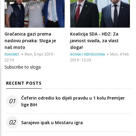
Gračanica gazi prema
Koalicija SDA - HDZ: Za
naslovu prvaka: Sloga je
javnost svađa, za vlast
naš moto
sloga!
Mon, 8 Apr 2019 -
Mon, 4 Feb
RUKOMET
BOSNA I HERCEGOVINA
22:19
2019 - 12:23
Subscribe to sloga
RECENT POSTS
Čeferin odredio ko dijeli pravdu u 1 kolu Premijer
01
lige BiH
02
Sarajevo ipak u Mostaru igra