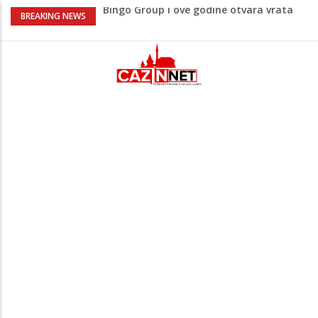
Bingo Group i ove godine otvara vrata
BREAKING NEWS
VIP događaja građanima
Sarajevo ipak u Mostaru igra
Čeferin odredio ko dijeli pravdu u 1 kolu
Premijer lige BiH
Lepa Brena pala na koncertu u Budvi
nakon kultnog zamaha nogom: "Nisi bio
na njenom koncertu ako nije pala"
Na Ahiret preselio BEKTAŠEVIĆ (HUSEIN)
HUSEIN-BEKTAŠ