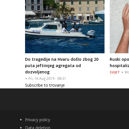
Do tragedije na Hvaru došlo zbog 20
Ruski opo
puta jeftinijeg agregata od
hospitali
dozvoljenog
Mo
SVIJET
Fri, 16 Aug 2019 - 08:31
Subscribe to trovanje
FOOTER
Privacy policy
Data deletion