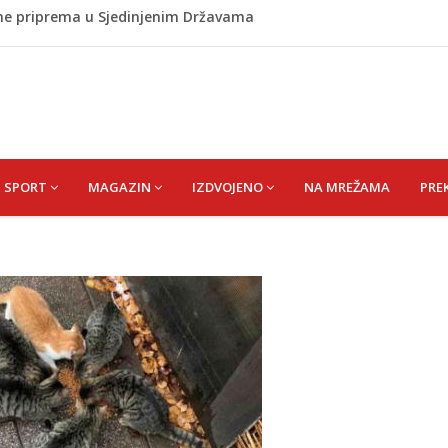
 ne priprema u Sjedinjenim Državama
u danas i narednih 15 dana
: Temperature će dosezati i 41 stepen
nicama: Na pojedinim prijelazima kolone već od jutarnjih
inu, policija na mjestu događaja
SPORT
MAGAZIN
IZDVOJENO
NA MREŽAMA
PRE