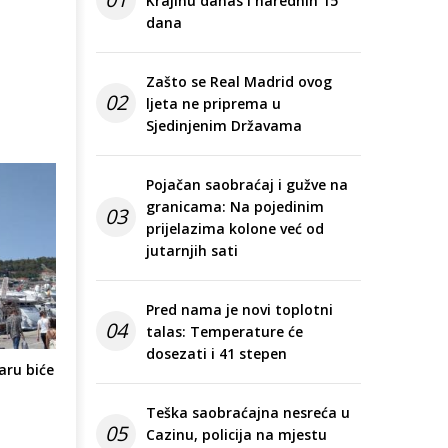
Krajinu danas i narednih 15
dana
Zašto se Real Madrid ovog
02
ljeta ne priprema u
Sjedinjenim Državama
Pojačan saobraćaj i gužve na
granicama: Na pojedinim
03
prijelazima kolone već od
jutarnjih sati
Pred nama je novi toplotni
04
talas: Temperature će
dosezati i 41 stepen
aru biće
Teška saobraćajna nesreća u
05
Cazinu, policija na mjestu