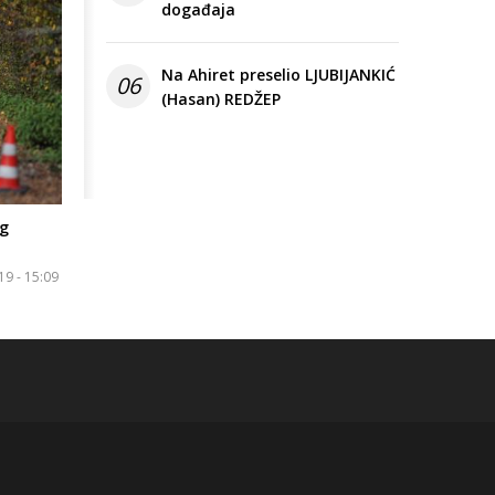
događaja
Na Ahiret preselio LJUBIJANKIĆ
06
(Hasan) REDŽEP
og
19 - 15:09