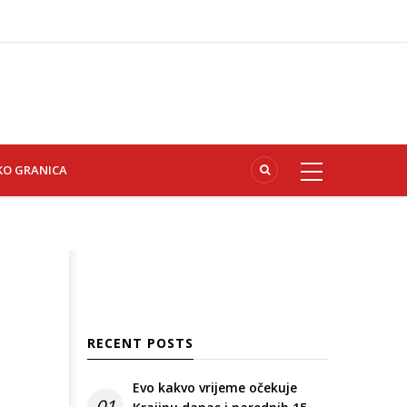
KO GRANICA
RECENT POSTS
Evo kakvo vrijeme očekuje
01