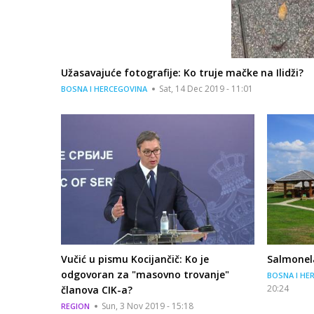
Užasavajuće fotografije: Ko truje mačke na Ilidži?
Sat, 14 Dec 2019 - 11:01
BOSNA I HERCEGOVINA
Vučić u pismu Kocijančič: Ko je
Salmonela
odgovoran za "masovno trovanje"
BOSNA I HE
20:24
članova CIK-a?
Sun, 3 Nov 2019 - 15:18
REGION