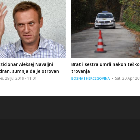
zicionar Aleksej Navaljni
Brat i sestra umrli nakon tešk
ziran, sumnja da je otrovan
trovanja
n, 29 Jul 2019 - 11:01
Sat, 20 Apr 20
BOSNA I HERCEGOVINA