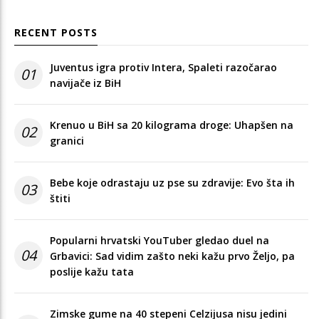
RECENT POSTS
Juventus igra protiv Intera, Spaleti razočarao
01
navijače iz BiH
Krenuo u BiH sa 20 kilograma droge: Uhapšen na
02
granici
Bebe koje odrastaju uz pse su zdravije: Evo šta ih
03
štiti
Popularni hrvatski YouTuber gledao duel na
04
Grbavici: Sad vidim zašto neki kažu prvo Željo, pa
poslije kažu tata
Zimske gume na 40 stepeni Celzijusa nisu jedini