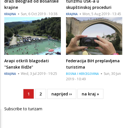
draži Beograd od Bosanske
turizmu USK-a u
krajine
skupštinskoj proceduri
Sun, 6 Oct 2019 - 10:38
Mon, 5 Aug 2019 - 13:45
KRAJINA
KRAJINA
Arapi otkrili blagodati
Federacija BiH preplavljena
"Sanske Ilidže"
turistima
Wed, 3 Jul 2019 - 19:25
Sun, 30 Jun
KRAJINA
BOSNA I HERCEGOVINA
2019 - 10:49
Current
1
Page
2
Next
naprijed ››
Last
na kraj »
Pagination
page
page
page
Subscribe to turizam