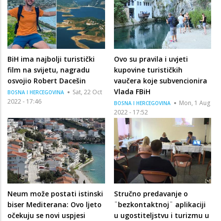
BiH ima najbolji turistički
Ovo su pravila i uvjeti
film na svijetu, nagradu
kupovine turističkih
osvojio Robert Dacešin
vaučera koje subvencionira
Vlada FBiH
Sat, 22 Oct
BOSNA I HERCEGOVINA
2022 - 17:46
Mon, 1 Aug
BOSNA I HERCEGOVINA
2022 - 17:52
Neum može postati istinski
Stručno predavanje o
biser Mediterana: Ovo ljeto
¨bezkontaktnoj¨ aplikaciji
očekuju se novi uspjesi
u ugostiteljstvu i turizmu u