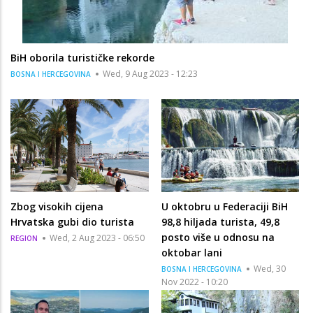
BiH oborila turističke rekorde
Wed, 9 Aug 2023 - 12:23
BOSNA I HERCEGOVINA
Zbog visokih cijena
U oktobru u Federaciji BiH
Hrvatska gubi dio turista
98,8 hiljada turista, 49,8
posto više u odnosu na
Wed, 2 Aug 2023 - 06:50
REGION
oktobar lani
Wed, 30
BOSNA I HERCEGOVINA
Nov 2022 - 10:20