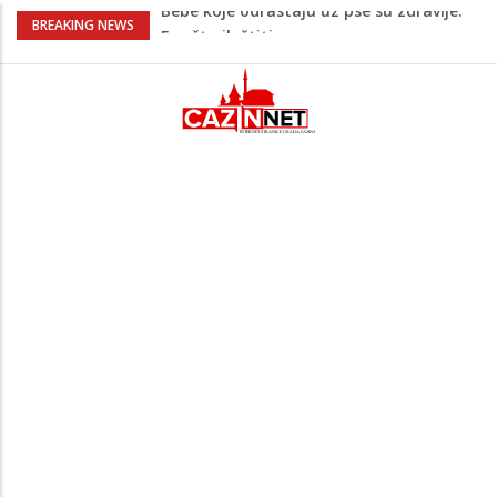
Krenuo u BiH sa 20 kilograma droge:
BREAKING NEWS
Uhapšen na granici
Juventus igra protiv Intera, Spaleti
razočarao navijače iz BiH
Užas: Uhapšen Italijan (45) kako
mobitelom snima djecu na plaži
Čistite dom? Obratite pažnju na stvari
koje ne biste trebali olako bacati u
smeće
Bebe koje odrastaju uz pse su zdravije:
Evo šta ih štiti