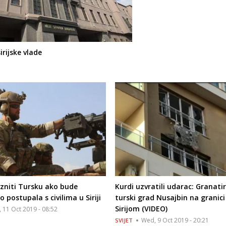
irijske vlade
zniti Tursku ako bude
Kurdi uzvratili udarac: Granati
postupala s civilima u Siriji
turski grad Nusajbin na granici
Sirijom (VIDEO)
i, 11 Oct 2019 - 08:52
Wed, 9 Oct 2019 - 20:21
SVIJET