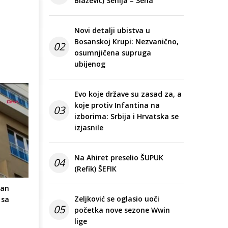
Blažević) Senija – Sena
Novi detalji ubistva u
Bosanskoj Krupi: Nezvanično,
02
osumnjičena supruga
ubijenog
Evo koje države su zasad za, a
koje protiv Infantina na
03
izborima: Srbija i Hrvatska se
izjasnile
Na Ahiret preselio ŠUPUK
04
(Refik) ŠEFIK
ran
Zeljković se oglasio uoči
 sa
05
početka nove sezone Wwin
lige