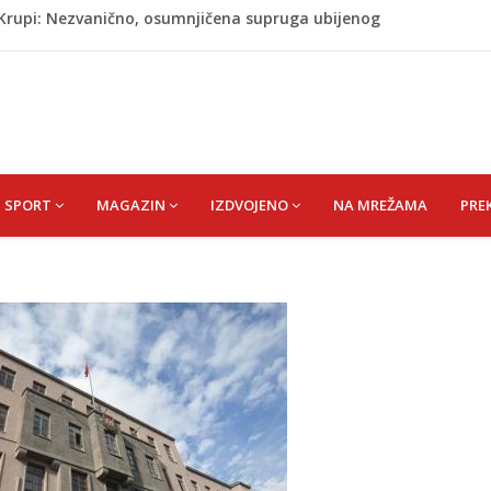
j Krupi: Nezvanično, osumnjičena supruga ubijenog
ažević) Senija – Sena
ŠEFIK
je protiv Infantina na izborima: Srbija i Hrvatska se
akon obilježavanja godišnjice: "Doživjela sam poniženje
 mom sinu"
SPORT
MAGAZIN
IZDVOJENO
NA MREŽAMA
PRE