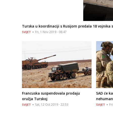
Turska u koordinaciji s Rusijom predala 18 vojnika s
Fri, 1 Nov 2019 - 08:47
SVIJET
Francuska suspendovala prodaju
SAD će ka
oružja Turskoj
nehumano 
Sat, 12 Oct 2019 - 22:53
Fr
SVIJET
SVIJET