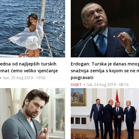
jedna od najljepših turskih
Erdogan: Turska je danas mno
Imat ćemo veliko vjenčanje
snažnija zemlja s kojom se ne
poigravati
Sun, 25 Aug 2019 - 19:02
Sat, 24 Aug 2019 - 08:16
SVIJET