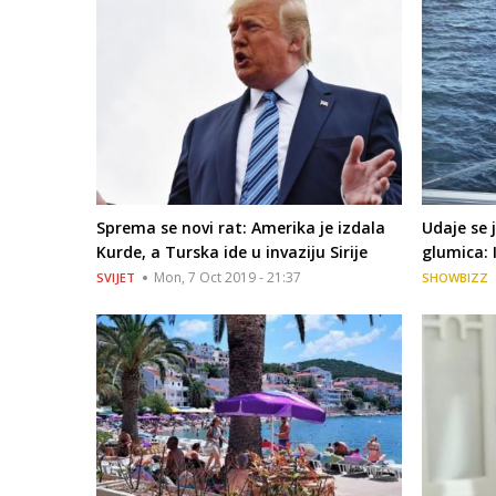
Sprema se novi rat: Amerika je izdala
Udaje se 
Kurde, a Turska ide u invaziju Sirije
glumica: 
Mon, 7 Oct 2019 - 21:37
SVIJET
SHOWBIZZ