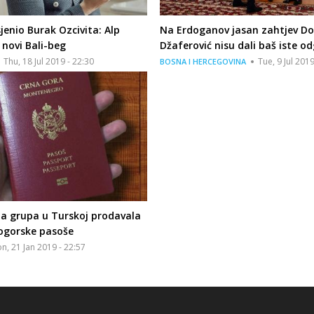
sjenio Burak Ozcivita: Alp
Na Erdoganov jasan zahtjev Dod
 novi Bali-beg
Džaferović nisu dali baš iste o
Thu, 18 Jul 2019 - 22:30
Tue, 9 Jul 2019
BOSNA I HERCEGOVINA
na grupa u Turskoj prodavala
nogorske pasoše
n, 21 Jan 2019 - 22:57