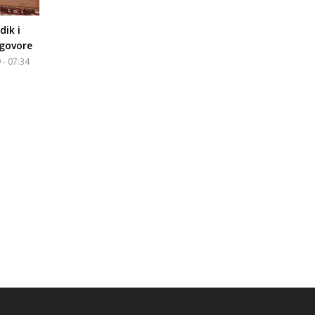
ik i
dgovore
 - 07:34