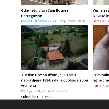
Gdje ljetuju građani Bosne i
Već je za
Hercegovine
Navruz je
Fri, 26 Jul 2019 - 08:10
BOSNA I HERCEGOVINA
LIFESTYLE
Turska: Drvena džamija u Izniku
Kriminal
napravljena 1884. i dalje odolijeva zubu
lažne cr
vremena
Mo
SVIJET
Sat, 29 Jun 2019 - 22:17
RELIGIJA
Subscribe to Turska