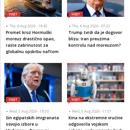
SVIJET
SVIJET
Thu, 6 Aug 2026 - 18:42
Thu, 6 Aug 2026 - 07:22
Promet kroz Hormuški
Trump tvrdi da je dogovor
moreuz drastično opao,
blizu: Iran preuzima
raste zabrinutost za
kontrolu nad moreuzom?
globalnu opskrbu naftom
SVIJET
SVIJET
Wed, 5 Aug 2026 - 18:50
Wed, 5 Aug 2026 - 17:51
Sin egipatskih imigranata
Kina na ekstremne vrućine
osvojio izbore u
odgovorila vojskom