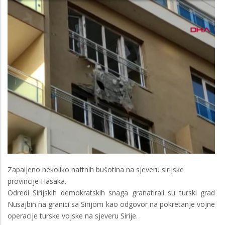
Zapaljeno nekoliko naftnih bušotina na sjeveru sirijske
provincije Hasaka.
Odredi Sirijskih demokratskih snaga granatirali su turski grad
Nusajbin na granici sa Sirijom kao odgovor na pokretanje vojne
operacije turske vojske na sjeveru Sirije.