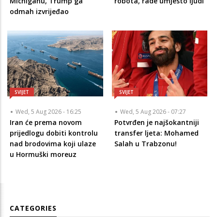
Michiganu, Trump ga
robota, rade umjesto ljudi
odmah izvrijeđao
SVIJET
SVIJET
Wed, 5 Aug 2026 - 16:25
Wed, 5 Aug 2026 - 07:27
Iran će prema novom
Potvrđen je najšokantniji
prijedlogu dobiti kontrolu
transfer ljeta: Mohamed
nad brodovima koji ulaze
Salah u Trabzonu!
u Hormuški moreuz
CATEGORIES