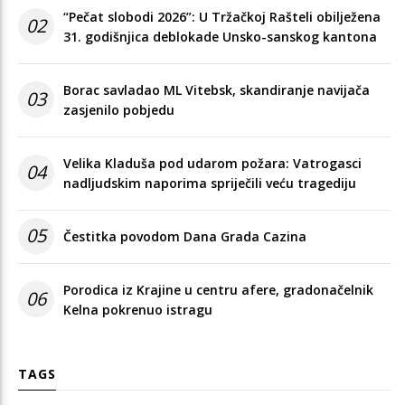
“Pečat slobodi 2026”: U Tržačkoj Rašteli obilježena
02
31. godišnjica deblokade Unsko-sanskog kantona
Borac savladao ML Vitebsk, skandiranje navijača
03
zasjenilo pobjedu
Velika Kladuša pod udarom požara: Vatrogasci
04
nadljudskim naporima spriječili veću tragediju
05
Čestitka povodom Dana Grada Cazina
Porodica iz Krajine u centru afere, gradonačelnik
06
Kelna pokrenuo istragu
TAGS