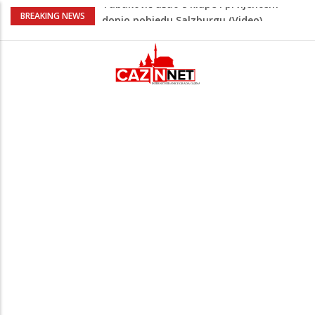
“Pečat slobodi 2026”: U Tržačkoj Rašteli
BREAKING NEWS
obilježena 31. godišnjica deblokade
Unsko-sanskog kantona
Porodica iz Krajine u centru afere,
gradonačelnik Kelna pokrenuo istragu
Čestitka povodom Dana Grada Cazina
Velika Kladuša pod udarom požara:
Vatrogasci nadljudskim naporima
spriječili veću tragediju
Tabaković ušao s klupe i prvijencem
donio pobjedu Salzburgu (Video)