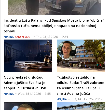
Incident u Lušci Palanci kod Sanskog Mosta bio je "obična"
kafanska tuča, nema obilježje napada na nacionalnoj
osnovi
Thu, 23 Jul 2026 - 19:24
KRAJINA
SANSKI MOST
Novi preokret u slučaju
Tužilaštvo se žalilo na
Adema Jušića: Evo šta je
odluku Suda: Traži zabrane
saopštilo Tužilaštvo USK
za osumnjičene u slučaju
smrti Adema Jušića
Wed, 15 Jul 2026 - 13:55
KRAJINA
Tue, 14 Jul 2026 - 20:17
KRAJINA