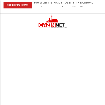
Psihijatrica: Ovo je greška koju većina
BREAKING NEWS
roditelja radi dok razgovara s
tinejdžerima
Na Ahiret preselila Tahirović (rođ.
Ćoralić) Alije
FIFA stala u odbranu Infantina nakon
skandala sa ljubavnicom
Meso koje se topi u ustima: Jednostavan
recept za sočnu junetinu u saftu
Potvrda i iz kluba: Dženan Pejčinović
pravi veliki transfer za 25 miliona eura