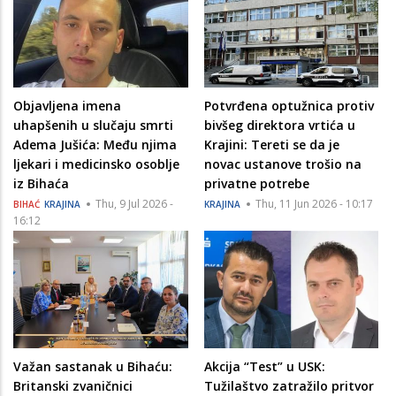
Objavljena imena
Potvrđena optužnica protiv
uhapšenih u slučaju smrti
bivšeg direktora vrtića u
Adema Jušića: Među njima
Krajini: Tereti se da je
ljekari i medicinsko osoblje
novac ustanove trošio na
iz Bihaća
privatne potrebe
Thu, 9 Jul 2026 -
Thu, 11 Jun 2026 - 10:17
BIHAĆ
KRAJINA
KRAJINA
16:12
Važan sastanak u Bihaću:
Akcija “Test” u USK:
Britanski zvaničnici
Tužilaštvo zatražilo pritvor