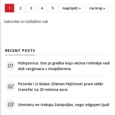
Current
1
Page
2
Page
3
Page
4
Page
5
Next
naprijed ››
Last
na kraj »
Pagination
page
page
page
Subscribe to tužilaštvo usk
RECENT POSTS
Psihijatrica: Ovo je greška koju većina roditelja radi
01
dok razgovara s tinejdžerima
Potvrda i iz kluba: Dženan Pejčinović pravi veliki
02
transfer za 25 miliona eura
03
Ummetu ne trebaju žalopoljke, nego odgojeni ljudi