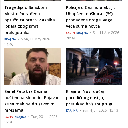
Tragedija u Sanskom
Policija u Cazinu u akciji:
Mostu: Potvrđena
Uhapšen muškarac (39),
optužnica protiv vlasnika
pronađene droge, vage i
lokala zbog smrti
veća suma novca
maloljetnika
Sat, 11 Apr 2026 -
CAZIN
KRAJINA
20:39
Mon, 11 May 2026 -
KRAJINA
14:46
Sanel Patak iz Cazina
Krajina: Novi slučaj
pušten na slobodu: Pojavio
porodičnog nasilja,
se snimak na društvenim
pretukao bivšu suprugu
mrežama
Sun, 4 Jan 2026 - 12:13
KRAJINA
Tue, 20 Jan 2026 -
CAZIN
KRAJINA
19:30