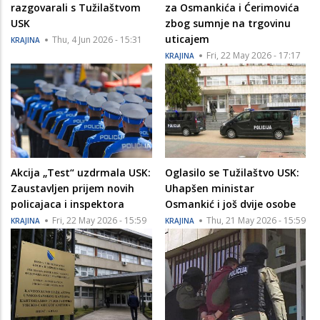
razgovarali s Tužilaštvom
za Osmankića i Ćerimovića
USK
zbog sumnje na trgovinu
uticajem
Thu, 4 Jun 2026 - 15:31
KRAJINA
Fri, 22 May 2026 - 17:17
KRAJINA
Akcija „Test“ uzdrmala USK:
Oglasilo se Tužilaštvo USK:
Zaustavljen prijem novih
Uhapšen ministar
policajaca i inspektora
Osmankić i još dvije osobe
Fri, 22 May 2026 - 15:59
Thu, 21 May 2026 - 15:59
KRAJINA
KRAJINA