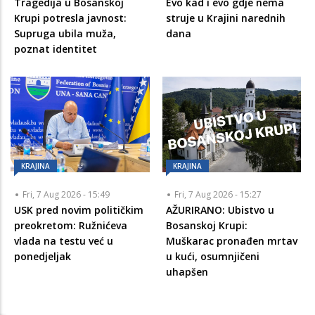
Tragedija u Bosanskoj
Evo kad i evo gdje nema
Krupi potresla javnost:
struje u Krajini narednih
Supruga ubila muža,
dana
poznat identitet
KRAJINA
KRAJINA
Fri, 7 Aug 2026 - 15:49
Fri, 7 Aug 2026 - 15:27
USK pred novim političkim
AŽURIRANO: Ubistvo u
preokretom: Ružnićeva
Bosanskoj Krupi:
vlada na testu već u
Muškarac pronađen mrtav
ponedjeljak
u kući, osumnjičeni
uhapšen