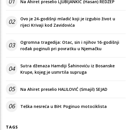
01
Na Ahiret preselio LJUBIJANKIĆ (Hasan) REDŽEP
Ovo je 24-godišnji mladić koji je izgubio život u
02
rijeci Krivaji kod Zavidovića
Ogromna tragedija: Otac, sin i njihov 16-godišnji
03
rođak poginuli pri povratku u Njemačku
Sutra dženaza Hamdiji Šahinoviću iz Bosanske
04
Krupe, kojeg je usmrtila supruga
05
Na Ahiret preselio HALILOVIĆ (Smajil) SEJAD
06
Teška nesreća u BiH: Poginuo motociklista
TAGS