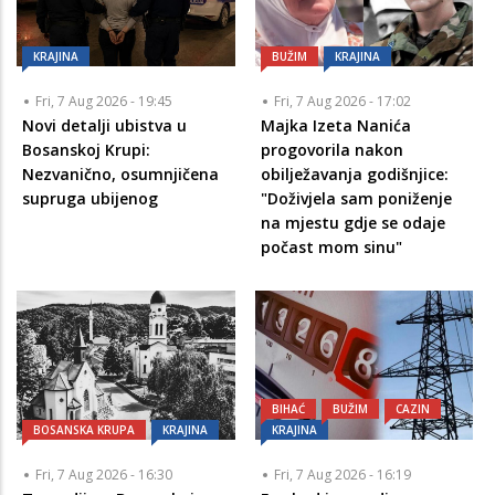
KRAJINA
BUŽIM
KRAJINA
Fri, 7 Aug 2026 - 19:45
Fri, 7 Aug 2026 - 17:02
Novi detalji ubistva u
Majka Izeta Nanića
Bosanskoj Krupi:
progovorila nakon
Nezvanično, osumnjičena
obilježavanja godišnjice:
supruga ubijenog
"Doživjela sam poniženje
na mjestu gdje se odaje
počast mom sinu"
BIHAĆ
BUŽIM
CAZIN
BOSANSKA KRUPA
KRAJINA
KRAJINA
Fri, 7 Aug 2026 - 16:30
Fri, 7 Aug 2026 - 16:19