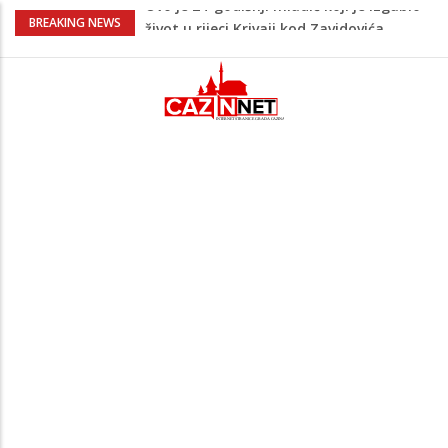
Na Ahiret preselio LJUBIJANKIĆ (Hasan)
BREAKING NEWS
REDŽEP
Teška nesreća u BiH: Poginuo
motociklista
Na Ahiret preselio HALILOVIĆ (Smajil)
SEJAD
Sutra dženaza Hamdiji Šahinoviću iz
Bosanske Krupe, kojeg je usmrtila
supruga
Ovo je 24-godišnji mladić koji je izgubio
život u rijeci Krivaji kod Zavidovića