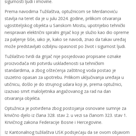
sigurnosti ljudi i imovine.
Prema navodima Tužilaštva, optužnicom se Merdanoviću
stavlja na teret da je u julu 2024. godine, prilikom otvaranja
ugostiteljskog objekta u Sanskom Mostu, upotrijebio tehnički
neispravan električni spiralni grijač koji je služio kao dio opreme
za paljenje šiše, iako je, kako se navodi, znao da takav uređaj
može predstavljati ozbiljnu opasnost po život i sigurnost ljudi.
Tužilaštvo tvrdi da grijač nije posjedovao propisane oznake
proizvođača niti potvrdu usklađenosti sa tehničkim
standardima, a zbog oštećenja zaštitnog voda postao je
izuzetno opasan za upotrebu. Prilikom uključivanja uređaja u
utičnicu, došlo je do strujnog udara koji je, prema optužnici,
izazvao smrt maloljetnika angažovanog za rad na dan
otvaranja objekta.
Optužnica je potvrđena zbog postojanja osnovane sumnje za
krivično djelo iz člana 328. stav 2. u vezi sa članom 323. stav 1.
Krivičnog zakona Federacije Bosne i Hercegovine.
Iz Kantonalnog tužilaštva USK podsjećaju da se ovom objavom