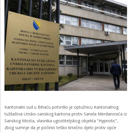
Kantonalni sud u Bihaću potvrdio je optužnicu Kantonalnog
tužilaštva Unsko-sanskog kantona protiv Sanela Merdanovića iz
Sanskog Mosta, vlasnika ugostiteljskog objekta “Hypnotic”,
zbog sumnje da je počinio teško krivično djelo protiv opće