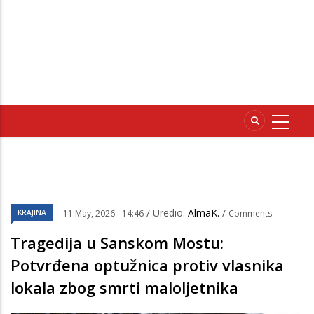
/ Uredio:
AlmaK.
/
KRAJINA
11 May, 2026 - 14:46
Comments
Tragedija u Sanskom Mostu:
Potvrđena optužnica protiv vlasnika
lokala zbog smrti maloljetnika