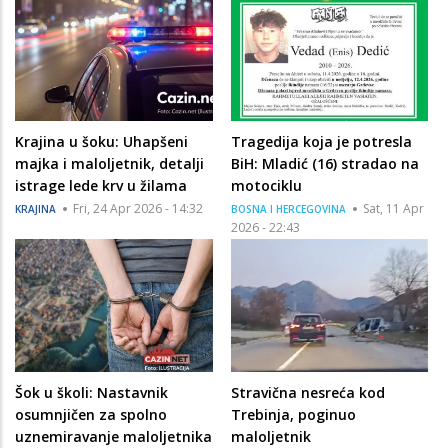
Krajina u šoku: Uhapšeni
Tragedija koja je potresla
majka i maloljetnik, detalji
BiH: Mladić (16) stradao na
istrage lede krv u žilama
motociklu
Fri, 24 Apr 2026 - 14:32
Sat, 11 Apr
KRAJINA
BOSNA I HERCEGOVINA
2026 - 22:43
Šok u školi: Nastavnik
Stravična nesreća kod
osumnjičen za spolno
Trebinja, poginuo
uznemiravanje maloljetnika
maloljetnik