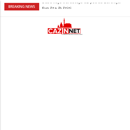
Krenuo u BiH sa 20 kilograma droge:
BREAKING NEWS
Uhapšen na granici
Juventus igra protiv Intera, Spaleti
razočarao navijače iz BiH
Užas: Uhapšen Italijan (45) kako
mobitelom snima djecu na plaži
Čistite dom? Obratite pažnju na stvari
koje ne biste trebali olako bacati u
smeće
Bebe koje odrastaju uz pse su zdravije:
Evo šta ih štiti