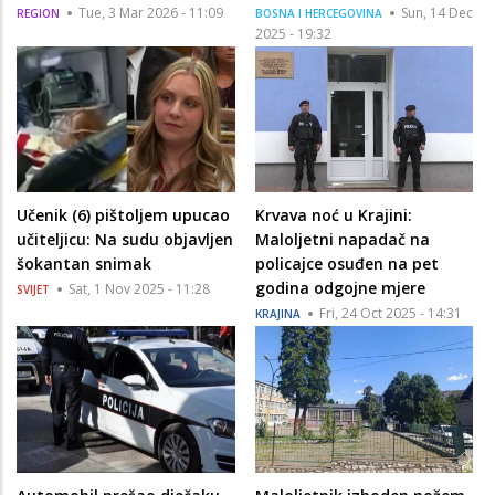
Tue, 3 Mar 2026 - 11:09
Sun, 14 Dec
REGION
BOSNA I HERCEGOVINA
2025 - 19:32
Učenik (6) pištoljem upucao
Krvava noć u Krajini:
učiteljicu: Na sudu objavljen
Maloljetni napadač na
šokantan snimak
policajce osuđen na pet
godina odgojne mjere
Sat, 1 Nov 2025 - 11:28
SVIJET
Fri, 24 Oct 2025 - 14:31
KRAJINA