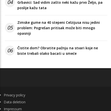
04
Grbavici: Sad vidim zašto neki kažu prvo Željo, pa
poslije kažu tata
Zimske gume na 40 stepeni Celzijusa nisu jedini
05
problem: Pogrešan pritisak može biti mnogo
opasniji
Čistite dom? Obratite pažnju na stvari koje ne
06
biste trebali olako bacati u smeće
FOOTER
Privacy policy
Data deletion
Impressum