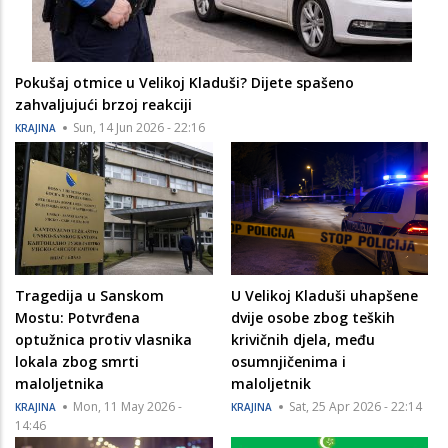
Pokušaj otmice u Velikoj Kladuši? Dijete spašeno
zahvaljujući brzoj reakciji
Sun, 14 Jun 2026 - 22:16
KRAJINA
Tragedija u Sanskom
U Velikoj Kladuši uhapšene
Mostu: Potvrđena
dvije osobe zbog teških
optužnica protiv vlasnika
krivičnih djela, među
lokala zbog smrti
osumnjičenima i
maloljetnika
maloljetnik
Mon, 11 May 2026 -
Sat, 25 Apr 2026 - 22:14
KRAJINA
KRAJINA
14:46