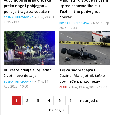
Automobil prešao dječaku
Maloljetnik izboden nožem
preko noge i pobjegao –
ispred osnovne škole u
policija traga za vozačem
Tuzli, hitno podvrgnut
operaciji
Thu, 23 Oct
BOSNA I HERCEGOVINA
2025 - 12:15
Mon, 1 Sep
BOSNA I HERCEGOVINA
2025 - 12:33
BH ceste odnijele još jedan
Teška saobraćajka u
život – evo detalja
Cazinu: Maloljetnik teško
povrijeđen, prizor jeziv
Thu, 14
BOSNA I HERCEGOVINA
Aug 2025 - 10:00
Tue, 12 Aug 2025 - 12:07
CAZIN
Current
1
Page
2
Page
3
Page
4
Page
5
Page
6
Next
naprijed ››
Pagination
page
page
Last
na kraj »