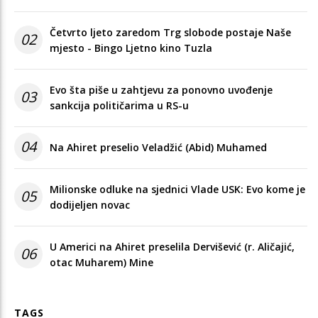
Četvrto ljeto zaredom Trg slobode postaje Naše
02
mjesto - Bingo Ljetno kino Tuzla
Evo šta piše u zahtjevu za ponovno uvođenje
03
sankcija političarima u RS-u
04
Na Ahiret preselio Veladžić (Abid) Muhamed
Milionske odluke na sjednici Vlade USK: Evo kome je
05
dodijeljen novac
U Americi na Ahiret preselila Dervišević (r. Aličajić,
06
otac Muharem) Mine
TAGS