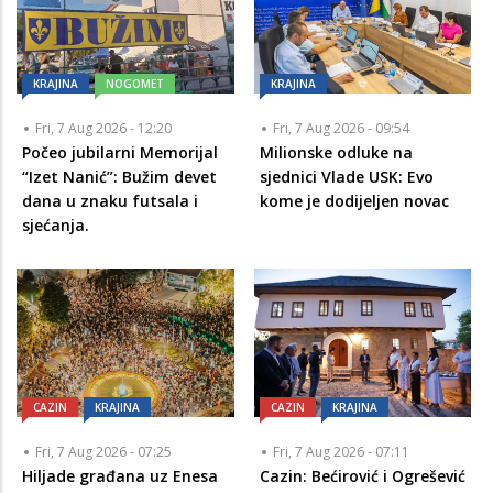
KRAJINA
NOGOMET
KRAJINA
Fri, 7 Aug 2026 - 12:20
Fri, 7 Aug 2026 - 09:54
Počeo jubilarni Memorijal
Milionske odluke na
“Izet Nanić”: Bužim devet
sjednici Vlade USK: Evo
dana u znaku futsala i
kome je dodijeljen novac
sjećanja.
CAZIN
KRAJINA
CAZIN
KRAJINA
Fri, 7 Aug 2026 - 07:25
Fri, 7 Aug 2026 - 07:11
Hiljade građana uz Enesa
Cazin: Bećirović i Ogrešević