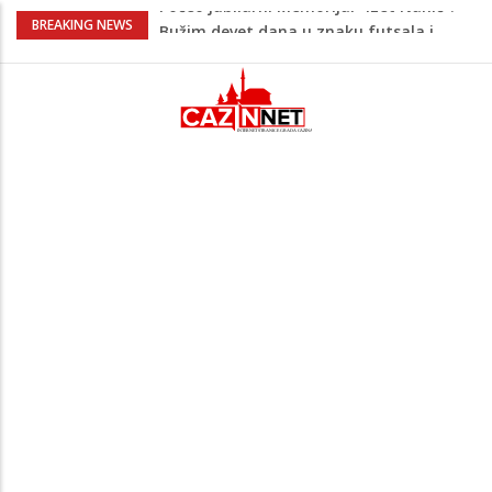
Evo šta piše u zahtjevu za ponovno
BREAKING NEWS
uvođenje sankcija političarima u RS-u
Četvrto ljeto zaredom Trg slobode
postaje Naše mjesto - Bingo Ljetno kino
Tuzla
Na Ahiret preselio Veladžić (Abid)
Muhamed
U Americi na Ahiret preselila Dervišević
(r. Aličajić, otac Muharem) Mine
Počeo jubilarni Memorijal “Izet Nanić”:
Bužim devet dana u znaku futsala i
sjećanja.