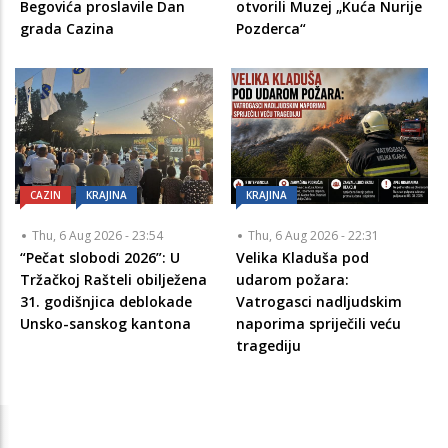
Begovića proslavile Dan
otvorili Muzej „Kuća Nurije
grada Cazina
Pozderca“
CAZIN
KRAJINA
KRAJINA
Thu, 6 Aug 2026 - 23:54
Thu, 6 Aug 2026 - 22:31
“Pečat slobodi 2026”: U
Velika Kladuša pod
Tržačkoj Rašteli obilježena
udarom požara:
31. godišnjica deblokade
Vatrogasci nadljudskim
Unsko-sanskog kantona
naporima spriječili veću
tragediju