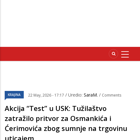
/ Uredio:
SaraM.
/
KRAJINA
22 May, 2026 - 17:17
Comments
Akcija “Test” u USK: Tužilaštvo
zatražilo pritvor za Osmankića i
Ćerimovića zbog sumnje na trgovinu
uticajem