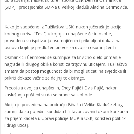
obrazovanja, nauke, kulture i sporta USK Denisa Osmankića
(SDP) i predsjednika SDP-a u Velikoj Kladuši Aladina Ćerimovića.
Kako je saopćeno iz Tužilaštva USK, nakon jučerašnje akcije
kodnog naziva “Test”, u kojoj su uhapšene četiri osobe,
provedena su ispitivanja osumnjičenih i prikupljeni dokazi na
osnovu kojih je predložen pritvor za dvojicu osumnjičenih.
Osmankić i Ćerimović se sumnjiče za krivično djelo primanje
nagrade ili drugog oblika koristi za trgovinu uticajem. Tužilaštvo
smatra da postoji mogućnost da bi mogli uticati na svjedoke ili
prikriti dokaze važne za daljnji tok istrage.
Preostala dvojica uhapšenih, Endy Pajić i Elvis Pajić, nakon
saslušanja pušteni su da se brane sa slobode.
Akcija je provedena na području Bihaća i Velike Kladuše zbog
sumnji da su pojedini kandidati bili favorizovani tokom konkursa
za prijem kadeta u Upravi policije MUP-a USK, koristeći politički
i drugi uticaj.