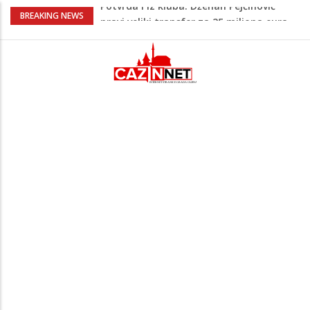
Psihijatrica: Ovo je greška koju većina
BREAKING NEWS
roditelja radi dok razgovara s
tinejdžerima
Ankara ograničava prolaz brodova kroz
Crno more zbog sve većih sigurnosnih
rizika
Navijači Lidsa u euforiji zbog
Muharemovića i Treforda: Plasirat ćemo
se u Ligu prvaka
Na Ahiret preselila Tahirović (rođ.
Ćoralić) Alije
Potvrda i iz kluba: Dženan Pejčinović
pravi veliki transfer za 25 miliona eura