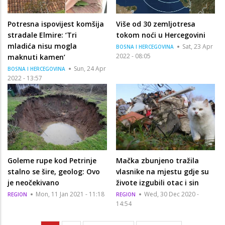
Potresna ispovijest komšija
Više od 30 zemljotresa
stradale Elmire: ‘Tri
tokom noći u Hercegovini
mladića nisu mogla
Sat, 23 Apr
BOSNA I HERCEGOVINA
2022 - 08:05
maknuti kamen’
Sun, 24 Apr
BOSNA I HERCEGOVINA
2022 - 13:57
Goleme rupe kod Petrinje
Mačka zbunjeno tražila
stalno se šire, geolog: Ovo
vlasnike na mjestu gdje su
je neočekivano
živote izgubili otac i sin
Mon, 11 Jan 2021 - 11:18
Wed, 30 Dec 2020 -
REGION
REGION
14:54