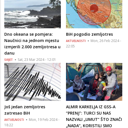
Dno okeana se pomjera:
BiH pogodio zemljotres
Naučnici na jednom mjestu
Mon, 26 Feb 2024 -
AKTUELNOSTI
22:05
izmjerili 2.000 zemljotresa u
danu
Sat, 23 Mar 2024 - 12:01
SVIJET
Još jedan zemljotres
ALMIR KARKELJA IZ GSS-A
zatresao BiH
“PRENJ”: TURCI SU NAS
NAZVALI „UMUT“ ŠTO ZNAČI
Mon, 19 Feb 2024 -
AKTUELNOSTI
18:22
„NADA“, KORISTILI SMO