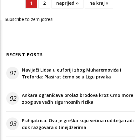
Current
1
Page
2
Next
naprijed ››
Last
na kraj »
Pagination
page
page
page
Subscribe to zemljotresi
RECENT POSTS
Navijači Lidsa u euforiji zbog Muharemovića i
01
Treforda: Plasirat ćemo se u Ligu prvaka
Ankara ograničava prolaz brodova kroz Crno more
02
zbog sve većih sigurnosnih rizika
Psihijatrica: Ovo je greška koju većina roditelja radi
03
dok razgovara s tinejdžerima