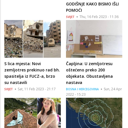
GODIŠNJE KAKO BISMO IŠLI
POMOĆI
Thu, 16 Feb 2023 - 11:36
SVIJET
S lica mjesta: Novi
Čapljina: U zemljotresu
zemljotres prekinuo rad bh.
oštećeno preko 200
spasitelja iz FUCZ-a, brzo
objekata. Obustavljena
su nastavili
nastava
Sat, 11 Feb 2023 - 21:17
Sun, 24 Apr
SVIJET
BOSNA I HERCEGOVINA
2022 - 15:23