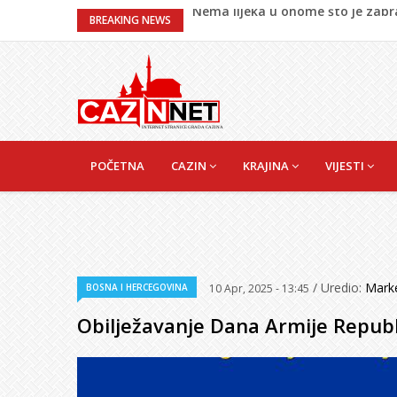
Umjetnost usporenosti – Kako sav
BREAKING NEWS
Maloljetnik u policijskoj stanici 
Razmišljate koji automobil kupit
Pet namirnica za doručak koje će
Nema lijeka u onome što je zab
MAIN
NAVIGATION
POČETNA
CAZIN
KRAJINA
VIJESTI
/ Uredio:
Mark
BOSNA I HERCEGOVINA
10 Apr, 2025 - 13:45
Obilježavanje Dana Armije Republi