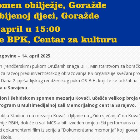
ovine – 14. april 2025.
kim (rendžerskim) pukom Oružanih snaga BiH, Ministarstvom za boračk
m za razvoj preduniverzitetskog obrazovanja KS organizuje svečani p
ana 2. pješadijskog rendžerskog puka OS BiH, koji će se održati
u
ja u Sarajevu
.
dion i šehidskom spomen mezarju Kovači, učešće velikog broja
program u Multimedijalnoj sali Memorijalnog centra Sarajevo.
blju Stadion i na mezarju Kovači i ljiljane na „Zidu sjećanja“ na Kova
ije RBiH, dok će u sali MCS-a biti izveden umjetnički performans o
 dokumentarni film iz serijala “Dokumentarna memorija” koji govori 
škole.