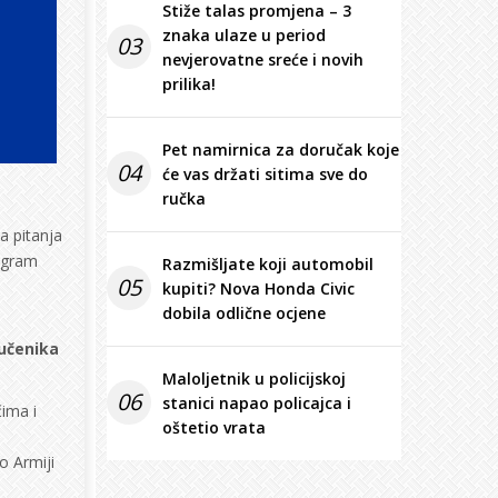
Stiže talas promjena – 3
znaka ulaze u period
03
nevjerovatne sreće i novih
prilika!
Pet namirnica za doručak koje
04
će vas držati sitima sve do
ručka
a pitanja
rogram
Razmišljate koji automobil
05
kupiti? Nova Honda Civic
dobila odlične ocjene
 učenika
Maloljetnik u policijskoj
06
stanici napao policajca i
čima i
oštetio vrata
o Armiji