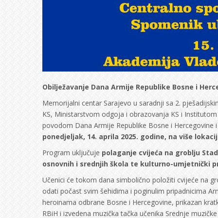
Obilježavanje Dana Armije Republike Bosne i Herceg
Memorijalni centar Sarajevo u saradnji sa 2. pješadijs
KS, Ministarstvom odgoja i obrazovanja KS i Instituto
povodom Dana Armije Republike Bosne i Hercegovine i D
ponedjeljak, 14. aprila 2025. godine, na više lokaci
Program uključuje
polaganje cvijeća na groblju Sta
osnovnih i srednjih škola te kulturno-umjetnički 
Učenici će tokom dana simbolično položiti cvijeće na gro
odati počast svim šehidima i poginulim pripadnicima Arm
heroinama odbrane Bosne i Hercegovine, prikazan kratki
RBiH i izvedena muzička tačka učenika Srednje muzičke 