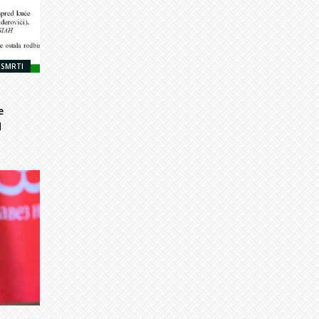
 SMRTI
e
d