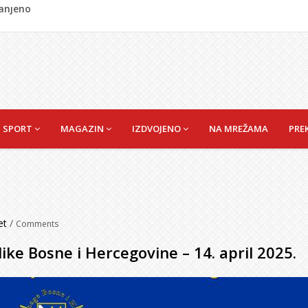
ladati "spori vikend" i zaista se odmoriti
napao policajca i oštetio vrata
i? Nova Honda Civic dobila odlične ocjene
 vas držati sitima sve do ručka
ranjeno
SPORT
MAGAZIN
IZDVOJENO
NA MREŽAMA
PRE
et
/
Comments
ke Bosne i Hercegovine – 14. april 2025.