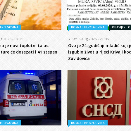
HERCEGOVINA
BOSNA I HERCEGOVINA
OBAVIJEST O
ug 2026 - 07:35
Sat, 8 Aug 2026 - 21:06
a je novi toplotni talas:
Ovo je 24-godišnji mladić koji j
ure će dosezati i 41 stepen
izgubio život u rijeci Krivaji ko
Zavidovića
HERCEGOVINA
BOSNA I HERCEGOVINA