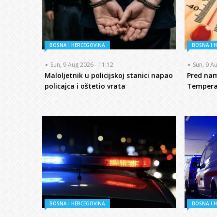
BOSNA I HERCEGOVINA
BOSNA I 
Sun, 9 Aug 2026 - 11:12
Sun, 9 A
Maloljetnik u policijskoj stanici napao
Pred nam
policajca i oštetio vrata
Temperat
BOSNA I HERCEGOVINA
BOSNA I 