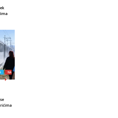
jek
udima
A
NA
 se
arićima