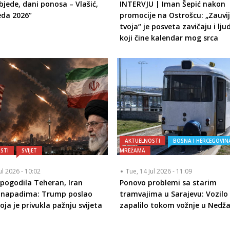
bjede, dani ponosa – Vlašić,
INTERVJU | Iman Šepić nakon
eda 2026“
promocije na Ostrošcu: „Zauvi
tvoja“ je posveta zavičaju i lj
koji čine kalendar mog srca
AKTUELNOSTI
BOSNA I HERCEGOVIN
STI
SVIJET
MREŽAMA
ul 2026 - 10:02
Tue, 14 Jul 2026 - 11:09
pogodila Teheran, Iran
Ponovo problemi sa starim
o napadima: Trump poslao
tramvajima u Sarajevu: Vozilo
oja je privukla pažnju svijeta
zapalilo tokom vožnje u Nedž