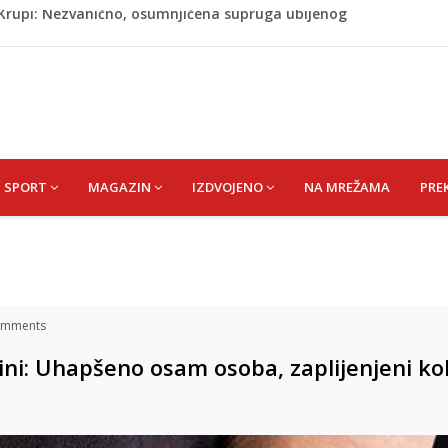
ažević) Senija – Sena
ŠEFIK
je protiv Infantina na izborima: Srbija i Hrvatska se
akon obilježavanja godišnjice: "Doživjela sam poniženje
 mom sinu"
j Krupi: Nezvanično, osumnjičena supruga ubijenog
SPORT
MAGAZIN
IZDVOJENO
NA MREŽAMA
PRE
mments
ljini: Uhapšeno osam osoba, zaplijenjeni ko