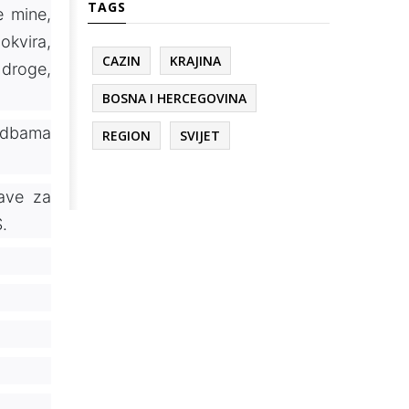
TAGS
e mine,
okvira,
CAZIN
KRAJINA
 droge,
BOSNA I HERCEGOVINA
edbama
REGION
SVIJET
rave za
.