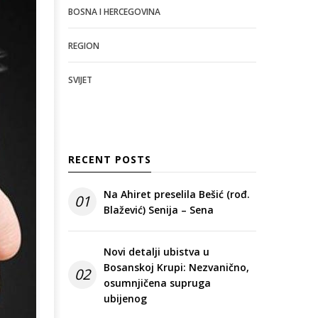
BOSNA I HERCEGOVINA
REGION
SVIJET
RECENT POSTS
Na Ahiret preselila Bešić (rođ.
01
Blažević) Senija – Sena
Novi detalji ubistva u
Bosanskoj Krupi: Nezvanično,
02
osumnjičena supruga
ubijenog