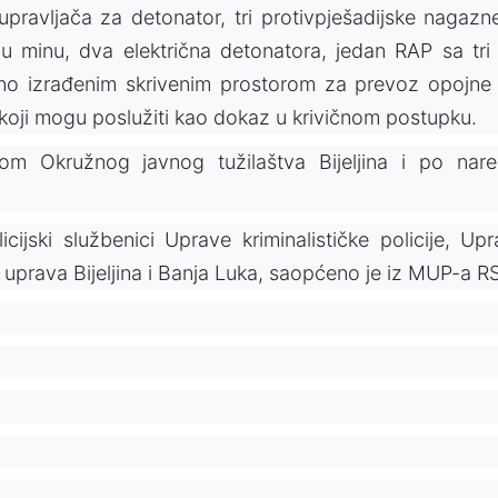
h upravljača za detonator, tri protivpješadijske nagazn
nu minu, dva električna detonatora, jedan RAP sa tri 
lno izrađenim skrivenim prostorom za prevoz opojne
i koji mogu poslužiti kao dokaz u krivičnom postupku.
om Okružnog javnog tužilaštva Bijeljina i po nar
ijski službenici Uprave kriminalističke policije, Up
h uprava Bijeljina i Banja Luka, saopćeno je iz MUP-a RS