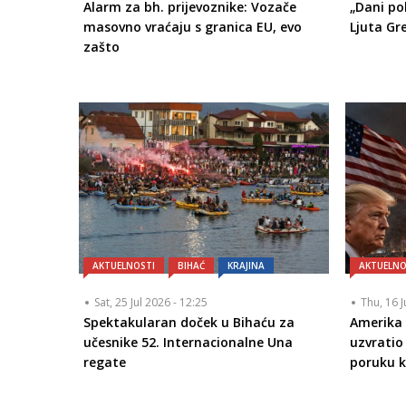
Alarm za bh. prijevoznike: Vozače
„Dani po
masovno vraćaju s granica EU, evo
Ljuta Gr
zašto
AKTUELNOSTI
BIHAĆ
KRAJINA
AKTUELNO
Sat, 25 Jul 2026 - 12:25
Thu, 16 J
Spektakularan doček u Bihaću za
Amerika 
učesnike 52. Internacionalne Una
uzvrati
regate
poruku k