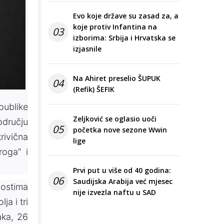
Evo koje države su zasad za, a
koje protiv Infantina na
03
izborima: Srbija i Hrvatska se
izjasnile
Na Ahiret preselio ŠUPUK
04
(Refik) ŠEFIK
publike
Zeljković se oglasio uoči
odručju
05
početka nove sezone Wwin
rivična
lige
roga” i
Prvi put u više od 40 godina:
06
Saudijska Arabija već mjesec
nostima
nije izvezla naftu u SAD
ja i tri
aka, 26