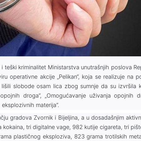
i teški kriminalitet Ministarstva unutrašnjih poslova Re
iru operativne akcije „Pelikan“, koja se realizuje na p
s lišili slobode osam lica zbog sumnje da su izvršila k
 opojnih droga”, „Omogućavanje uživanja opojnih d
 eksplozivnih materija”.
učju gradova Zvornik i Bijeljina, a u dosadašnjim aktiv
aina, tri digitalne vage, 982 kutije cigareta, tri pištol
ograma plastičnog eksploziva, 823 grama trotilskih met