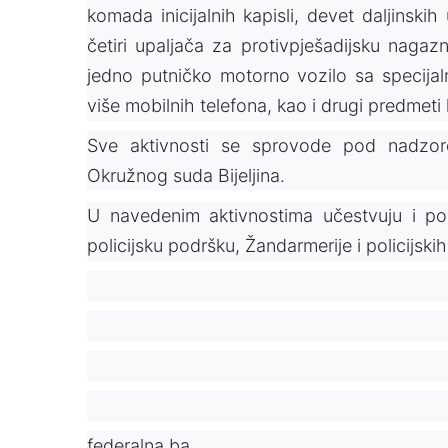
komada inicijalnih kapisli, devet daljinski
četiri upaljača za protivpješadijsku nagaz
jedno putničko motorno vozilo sa specija
više mobilnih telefona, kao i drugi predmet
Sve aktivnosti se sprovode pod nadzor
Okružnog suda Bijeljina.
U navedenim aktivnostima učestvuju i polic
policijsku podršku, Žandarmerije i policijski
federalna.ba