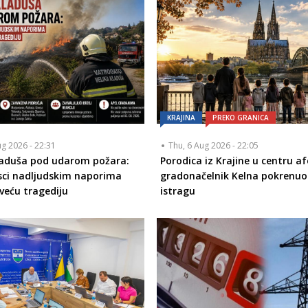
KRAJINA
PREKO GRANICA
ug 2026 - 22:31
Thu, 6 Aug 2026 - 22:05
laduša pod udarom požara:
Porodica iz Krajine u centru af
sci nadljudskim naporima
gradonačelnik Kelna pokrenuo
i veću tragediju
istragu