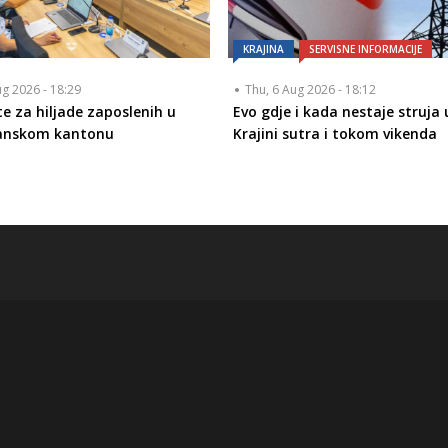
KRAJINA
SERVISNE INFORMACIJE
ug 2026 - 18:29
Thu, 6 Aug 2026 - 18:12
te za hiljade zaposlenih u
Evo gdje i kada nestaje struja 
anskom kantonu
Krajini sutra i tokom vikenda