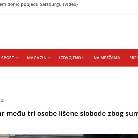
 Rašteli obilježena 31. godišnjica deblokade Unsko-sanskog
re, gradonačelnik Kelna pokrenuo istragu
azina
a: Vatrogasci nadljudskim naporima spriječili veću
cem donio pobjedu Salzburgu (Video)
SPORT
MAGAZIN
IZDVOJENO
NA MREŽAMA
PRE
ts
ar među tri osobe lišene slobode zbog sum