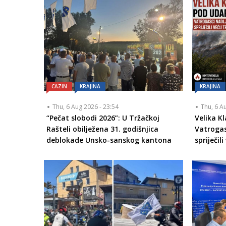
CAZIN
KRAJINA
KRAJINA
Thu, 6 Aug 2026 - 23:54
Thu, 6 A
“Pečat slobodi 2026”: U Tržačkoj
Velika K
Rašteli obilježena 31. godišnjica
Vatroga
deblokade Unsko-sanskog kantona
spriječil