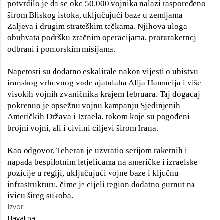
potvrdilo je da se oko 50.000 vojnika nalazi raspoređeno
širom Bliskog istoka, uključujući baze u zemljama
Zaljeva i drugim strateškim tačkama. Njihova uloga
obuhvata podršku zračnim operacijama, proturaketnoj
odbrani i pomorskim misijama.
Napetosti su dodatno eskalirale nakon vijesti o ubistvu
iranskog vrhovnog vođe ajatolaha Alija Hamneija i više
visokih vojnih zvaničnika krajem februara. Taj događaj
pokrenuo je opsežnu vojnu kampanju Sjedinjenih
Američkih Država i Izraela, tokom koje su pogođeni
brojni vojni, ali i civilni ciljevi širom Irana.
Kao odgovor, Teheran je uzvratio serijom raketnih i
napada bespilotnim letjelicama na američke i izraelske
pozicije u regiji, uključujući vojne baze i ključnu
infrastrukturu, čime je cijeli region dodatno gurnut na
ivicu šireg sukoba.
Izvor:
Hayat.ba