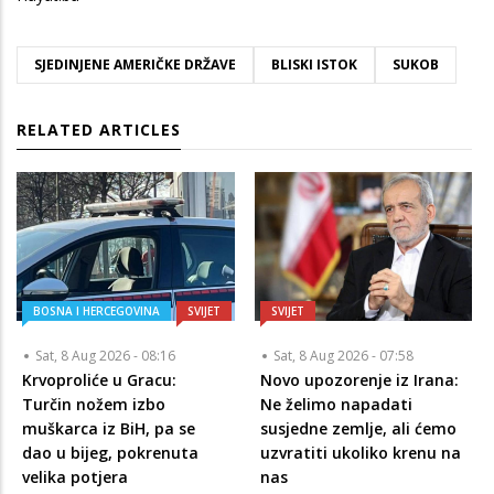
SJEDINJENE AMERIČKE DRŽAVE
BLISKI ISTOK
SUKOB
RELATED ARTICLES
BOSNA I HERCEGOVINA
SVIJET
SVIJET
Sat, 8 Aug 2026 - 08:16
Sat, 8 Aug 2026 - 07:58
Krvoproliće u Gracu:
Novo upozorenje iz Irana:
Turčin nožem izbo
Ne želimo napadati
muškarca iz BiH, pa se
susjedne zemlje, ali ćemo
dao u bijeg, pokrenuta
uzvratiti ukoliko krenu na
velika potjera
nas