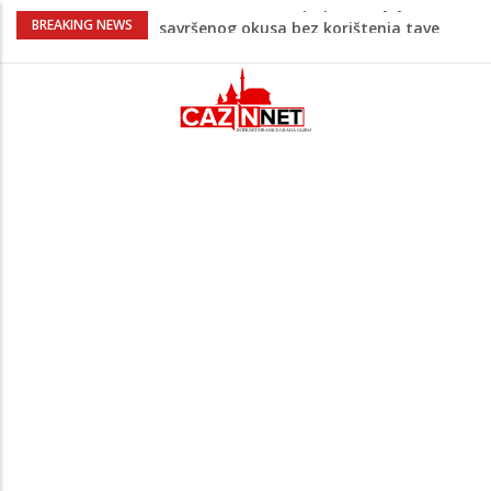
Stvari koje su djeca 80-ih radila bez
BREAKING NEWS
pitanja, a danas moraju tražiti
dopuštenje
Dječak ukrasio zlatnog retrivera
naljepnicama, njegova reakcija je hit
(VIDEO)
Skupština Čelika podržala izgradnju
Nacionalnog stadiona u Zenici, ali pod
određenim uslovima u korist kluba
Doktori otkrivaju zašto duže spavanje
vikendom ne nadoknađuje izgubljeni san
Kuhar otkrio kako pripremiti jaja
savršenog okusa bez korištenja tave