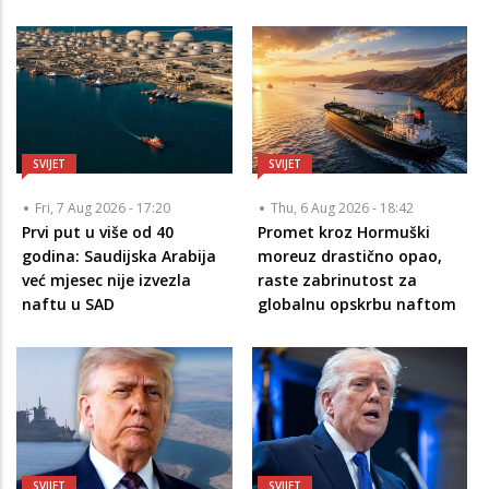
SVIJET
SVIJET
Fri, 7 Aug 2026 - 17:20
Thu, 6 Aug 2026 - 18:42
Prvi put u više od 40
Promet kroz Hormuški
godina: Saudijska Arabija
moreuz drastično opao,
već mjesec nije izvezla
raste zabrinutost za
naftu u SAD
globalnu opskrbu naftom
SVIJET
SVIJET