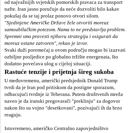
od najvažnijih svjetskih pomorskih pravaca za transport
nafte. Iran jasno poručuje da neće dozvoliti bilo kakav
pokušaj da se taj prolaz ponovo otvori silom.
"Sjedinjene Američke Države žele otvoriti moreuz
samoubilačkim potezom. Nama to ne predstavlja problem.
Spremni smo provesti njihovu strategiju i osigurati da
moreuz ostane zatvoren", rekao je izvor.
Svaki duži poremećaj u ovom području mogao bi izazvati
ozbiljne posljedice po globalno tržište energenata, što
dodatno povećava ulog u cijeloj situaciji.
Rastuće tenzije i prijetnja šireg sukoba
U međuvremenu, američki predsjednik Donald Trump
tvrdi da je Iran pod pritiskom da postigne sporazum,
odbacujući tvrdnje iz Teherana. Putem društvenih mreža
naveo je da iranski pregovarači "preklinju" za dogovor
nakon što su vojno "desetkovani", pozivajući ih da brzo
reaguju.
Istovremeno, američko Centralno zapovjedništvo