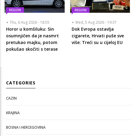
REGION
REGION
Thu, 6 Aug 2026 - 18:55
Wed, 5 Aug 2026 - 19:37
Horor u komšiluku: Sin
Dok Evropa ostavlja
osumnjičen da je nasmrt
cigarete, Hrvati puše sve
pretukao majku, potom
više: Treći su u cijeloj EU
pokušao skočiti s terase
CATEGORIES
CAZIN
KRAJINA
BOSNA I HERCEGOVINA