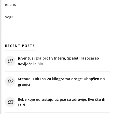
REGION
SVIJET
RECENT POSTS
Juventus igra protiv Intera, Spaleti razočarao
01
navijače iz BiH
Krenuo u BiH sa 20 kilograma droge: Uhapšen na
02
granici
Bebe koje odrastaju uz pse su zdravije: Evo šta ih
03
štiti