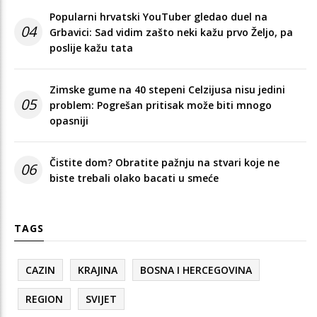
Popularni hrvatski YouTuber gledao duel na
04
Grbavici: Sad vidim zašto neki kažu prvo Željo, pa
poslije kažu tata
Zimske gume na 40 stepeni Celzijusa nisu jedini
05
problem: Pogrešan pritisak može biti mnogo
opasniji
Čistite dom? Obratite pažnju na stvari koje ne
06
biste trebali olako bacati u smeće
TAGS
CAZIN
KRAJINA
BOSNA I HERCEGOVINA
REGION
SVIJET