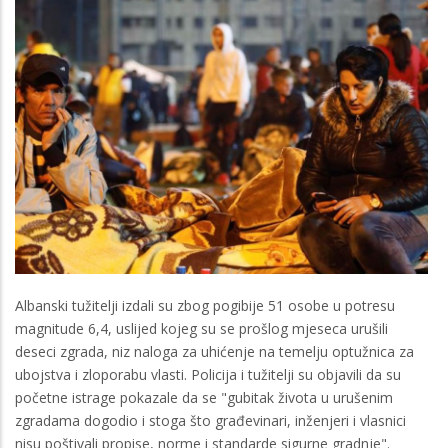
Albanski tužitelji izdali su zbog pogibije 51 osobe u potresu
magnitude 6,4, uslijed kojeg su se prošlog mjeseca urušili
deseci zgrada, niz naloga za uhićenje na temelju optužnica za
ubojstva i zloporabu vlasti. Policija i tužitelji su objavili da su
početne istrage pokazale da se "gubitak života u urušenim
zgradama dogodio i stoga što građevinari, inženjeri i vlasnici
nisu poštivali propise, norme i standarde sigurne gradnje".