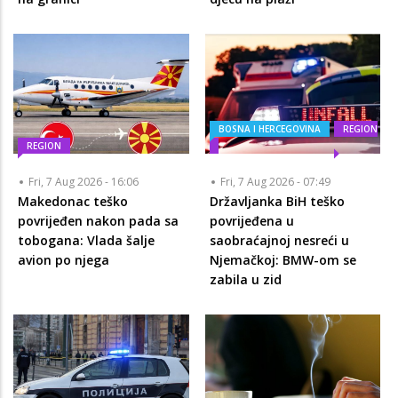
BOSNA I HERCEGOVINA
REGION
REGION
Fri, 7 Aug 2026 - 16:06
Fri, 7 Aug 2026 - 07:49
Makedonac teško
Državljanka BiH teško
povrijeđen nakon pada sa
povrijeđena u
tobogana: Vlada šalje
saobraćajnoj nesreći u
avion po njega
Njemačkoj: BMW-om se
zabila u zid