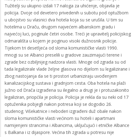
Tužitelji su ukupno izdali 17 naloga za uhićenje, objavila je
policija. Dvoje od devetero privedenih u subotu pod optužbom
u ubojstvo su vlasnici dva hotela koja su se urušila. U tim su
hotelima u Draču, drugom najvećem albanskom gradu i
najvećoj luci, poginule četiri osobe. Treći je upravitelj policijskog
odmarališta u kojem je poginuo visoki dužnosnik policije.
Tijekom tri desetljeća od sloma komunističke vlasti 1990.
mnogi su se Albanci preselili u gradove zauzimajući terene i
zgrade bez ozbiljnijeg nadzora vlasti. Mnoge od zgrada su od
tada legalizirale vlade željne glasova no dijelom su legalizirane i
zbog nastojanja da se ti prostori urbaniziraju uvođenjem
kanalizacijskog sustava i gradnjom cesta. Oba hotela na plaži
južno od Drača izgrađena su ilegalno a drugi je i protuzakonito
legaliziran, priopćila je policija. Policija je rekla da su neki od 17
optuženika pobjegli nakon potresa koji se dogodio 26.
studenog. Višekatnice i neboderi izgrađeni duž obale nakon
sloma komunističke vlasti većinom su hoteli i apartmani
namijenjeni strancima i Albancima, uključujući i etničke Albance
s Balkana i iz dijaspore. Većina tih zgrada u potresu nije