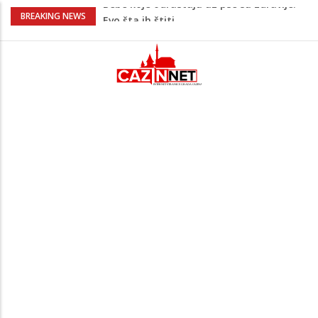
Krenuo u BiH sa 20 kilograma droge:
BREAKING NEWS
Uhapšen na granici
Juventus igra protiv Intera, Spaleti
razočarao navijače iz BiH
Užas: Uhapšen Italijan (45) kako
mobitelom snima djecu na plaži
Čistite dom? Obratite pažnju na stvari
koje ne biste trebali olako bacati u
smeće
Bebe koje odrastaju uz pse su zdravije:
Evo šta ih štiti