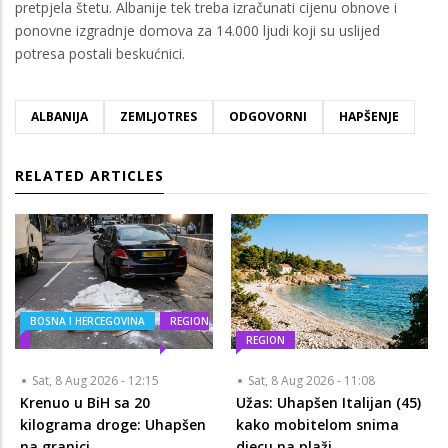
pretpjela štetu. Albanije tek treba izračunati cijenu obnove i
ponovne izgradnje domova za 14.000 ljudi koji su uslijed
potresa postali beskućnici.
ALBANIJA
ZEMLJOTRES
ODGOVORNI
HAPŠENJE
RELATED ARTICLES
BOSNA I HERCEGOVINA
REGION
REGION
Sat, 8 Aug 2026 - 12:15
Sat, 8 Aug 2026 - 11:08
Krenuo u BiH sa 20
Užas: Uhapšen Italijan (45)
kilograma droge: Uhapšen
kako mobitelom snima
na granici
djecu na plaži