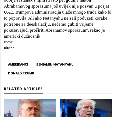
odbija sastanak s njim i zašto pet godina nakon
Abrahamovog sporazuma još uvijek nije pozvan u posjet
UAE. Trumpova administracija ulaže mnogo truda kako bi
to popravila. Ali ako Netanyahu ne želi poduzeti korake
potrebne za deeskalaciju, nećemo gubiti vrijeme
pokušavajući proširiti Abrahamov sporazum", rekao je
američki dužnosnik.
Izvor:
Klix.ba
AMERIKANCI
BENJAMIN NATANYAHU
DONALD TRUMP
RELATED ARTICLES