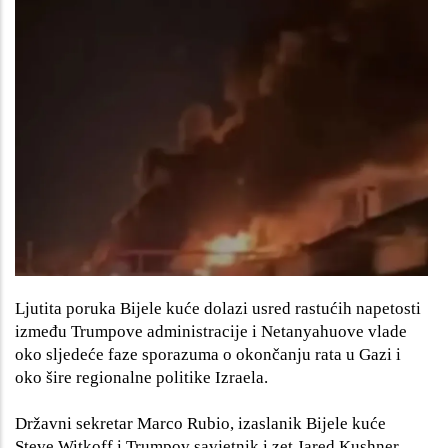
Ljutita poruka Bijele kuće dolazi usred rastućih napetosti
između Trumpove administracije i Netanyahuove vlade
oko sljedeće faze sporazuma o okončanju rata u Gazi i
oko šire regionalne politike Izraela.
Državni sekretar Marco Rubio, izaslanik Bijele kuće
Steve Witkoff i Trumpov savjetnik i zet Jared Kushner