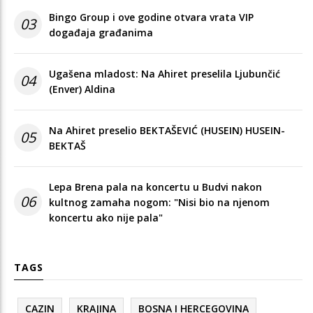
Bingo Group i ove godine otvara vrata VIP
03
događaja građanima
Ugašena mladost: Na Ahiret preselila Ljubunčić
04
(Enver) Aldina
Na Ahiret preselio BEKTAŠEVIĆ (HUSEIN) HUSEIN-
05
BEKTAŠ
Lepa Brena pala na koncertu u Budvi nakon
06
kultnog zamaha nogom: "Nisi bio na njenom
koncertu ako nije pala"
TAGS
CAZIN
KRAJINA
BOSNA I HERCEGOVINA