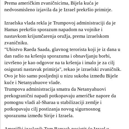
Prema američkim zvaničnicima, Bijela kuća je
nedvosmisleno izjavila da je Izrael prekršio primirje.
Izraelska vlada rekla je Trumpovoj administraciji da je
Hamas prekršio sporazum napadom na vojnike i
nastavkom krijumčarenja oružja, prema izraelskom
zvaničniku.
"Ubistvo Raeda Saada, glavnog terorista koji je iz dana u
dan radio na kršenju sporazuma i obnavljanju borbi,
izvršeno je kao odgovor na ta kršenja i imalo je za cilj
osigurati nastavak primirja", rekao je izraelski zvaničnik.
Ovo je bio samo posljednji u nizu sukoba između Bijele
kuće i Netanyahuove vlade.
Trumpova administracija smatra da Netanyahuovi
prekogranični napadi potkopavaju američke napore da
pomognu vladi al-Sharaa u stabilizaciji zemlje i
potkopavaju cilj postizanja novog sigurnosnog
sporazuma između Sirije i Izraela.
Američki izaslanik Tom Barrack posjetit će Izrael u