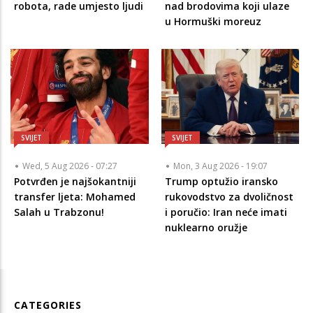
robota, rade umjesto ljudi
nad brodovima koji ulaze
u Hormuški moreuz
SVIJET
SVIJET
Wed, 5 Aug 2026 - 07:27
Mon, 3 Aug 2026 - 19:07
Potvrđen je najšokantniji
Trump optužio iransko
transfer ljeta: Mohamed
rukovodstvo za dvoličnost
Salah u Trabzonu!
i poručio: Iran neće imati
nuklearno oružje
CATEGORIES