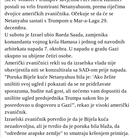
postali su vrlo frustrirani Netanyahuom, prema riječima
dvojice američkih zvaničnika. Očekuje se da će se
Netanyahu sastati s Trumpom u Mar-a-Lagu 29.
decembra.
U subotu je Izrael ubio Raeda Saada, zamjenika
komandanta vojnog krila Hamasa i jednog od navodnih
arhitekata napada 7. oktobra. U napadu u gradu Gazi
ukupno su ubijene četiri osobe.
Američki zvaničnici rekli su da izraelska vlada nije
obavijestila niti se konzultirala sa SAD-om prije napada.
"Poruka Bijele kuće Netanyahuu bila je: 'Ako želite
uništiti svoj ugled i pokazati da se ne pridržavate
sporazuma, budite naš gost, ali nećemo vam dopustiti da
uništite ugled predsjednika Trumpa nakon što je
posredovao u dogovoru u Gazi'", rekao je visoki američki
zvaničnik.
Izraelski zvaničnik potvrdio je da je Bijela kuća
nezadovoljna, ali je tvrdio da je poruka bila blaža, da
"određene arapske zemlje" to smatraju kršenjem primirja.