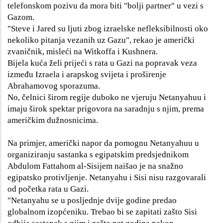
telefonskom pozivu da mora biti "bolji partner" u vezi s
Gazom.
"Steve i Jared su ljuti zbog izraelske nefleksibilnosti oko
nekoliko pitanja vezanih uz Gazu", rekao je američki
zvaničnik, misleći na Witkoffa i Kushnera.
Bijela kuća želi prijeći s rata u Gazi na popravak veza
između Izraela i arapskog svijeta i proširenje
Abrahamovog sporazuma.
No, čelnici širom regije duboko ne vjeruju Netanyahuu i
imaju širok spektar prigovora na saradnju s njim, prema
američkim dužnosnicima.
Na primjer, američki napor da pomognu Netanyahuu u
organiziranju sastanka s egipatskim predsjednikom
Abdulom Fattahom al-Sisijem naišao je na snažno
egipatsko protivljenje. Netanyahu i Sisi nisu razgovarali
od početka rata u Gazi.
"Netanyahu se u posljednje dvije godine predao
globalnom izopćeniku. Trebao bi se zapitati zašto Sisi