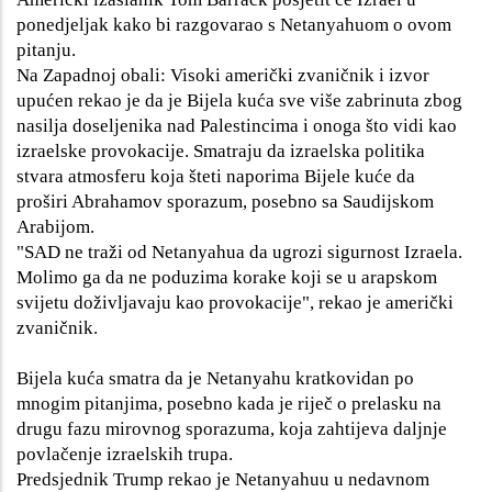
ponedjeljak kako bi razgovarao s Netanyahuom o ovom
pitanju.
Na Zapadnoj obali: Visoki američki zvaničnik i izvor
upućen rekao je da je Bijela kuća sve više zabrinuta zbog
nasilja doseljenika nad Palestincima i onoga što vidi kao
izraelske provokacije. Smatraju da izraelska politika
stvara atmosferu koja šteti naporima Bijele kuće da
proširi Abrahamov sporazum, posebno sa Saudijskom
Arabijom.
"SAD ne traži od Netanyahua da ugrozi sigurnost Izraela.
Molimo ga da ne poduzima korake koji se u arapskom
svijetu doživljavaju kao provokacije", rekao je američki
zvaničnik.
Bijela kuća smatra da je Netanyahu kratkovidan po
mnogim pitanjima, posebno kada je riječ o prelasku na
drugu fazu mirovnog sporazuma, koja zahtijeva daljnje
povlačenje izraelskih trupa.
Predsjednik Trump rekao je Netanyahuu u nedavnom