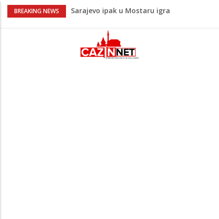
Sarajevo ipak u Mostaru igra
BREAKING NEWS
Čeferin odredio ko dijeli pravdu u 1 kolu
Premijer lige BiH
Lepa Brena pala na koncertu u Budvi
nakon kultnog zamaha nogom: "Nisi bio
na njenom koncertu ako nije pala"
Na Ahiret preselio BEKTAŠEVIĆ (HUSEIN)
HUSEIN-BEKTAŠ
Bingo Group i ove godine otvara vrata
VIP događaja građanima