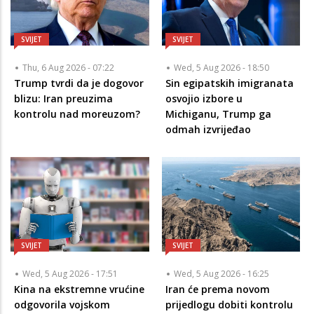
SVIJET
SVIJET
Thu, 6 Aug 2026 - 07:22
Wed, 5 Aug 2026 - 18:50
Trump tvrdi da je dogovor
Sin egipatskih imigranata
blizu: Iran preuzima
osvojio izbore u
kontrolu nad moreuzom?
Michiganu, Trump ga
odmah izvrijeđao
SVIJET
SVIJET
Wed, 5 Aug 2026 - 17:51
Wed, 5 Aug 2026 - 16:25
Kina na ekstremne vrućine
Iran će prema novom
odgovorila vojskom
prijedlogu dobiti kontrolu