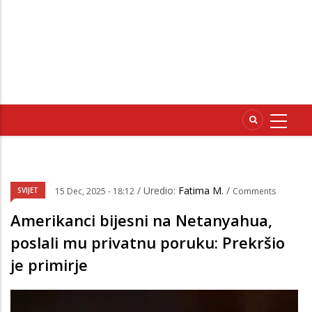
/ Uredio:
Fatima M.
/
SVIJET
15 Dec, 2025 - 18:12
Comments
Amerikanci bijesni na Netanyahua,
poslali mu privatnu poruku: Prekršio
je primirje