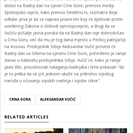
dolazi na Badnji dan na sjever Crne Gore, prenose mediji.
Episkopsko vijeće, kako prenosi Direktno.rs, razmatra dvije
odluke: prva je da se napravi pravni tim koji će djelovati protiv
uvedenog Zakona o slobodi vjeroispovijesti, a drugi da se
Vučiću pošalje jasna poruka da na Badnji dan nije dobrodošao
u Crnu Goru, već da mu je tog dana mjesto u Pećkoj patrijaršiji
na Kosovu. Predsjednik Srbije Aleksandar Vučić provest će
Badnji dan sa Srbima na sjeveru Crne Gore, potvrđeno je ranije
danas u Kabinetu predsjednika Srbije. Vučić će, kako je ranije
javio Blic, prisustvovati nalaganju badnjaka i time pokazati "da
je to prilika da se još jednom ukaže na jedinstvo srpskog
naroda u očuvanju srpskih svetinja i srpske crkve".
CRNA GORA
ALEKSANDAR VUČIĆ
RELATED ARTICLES