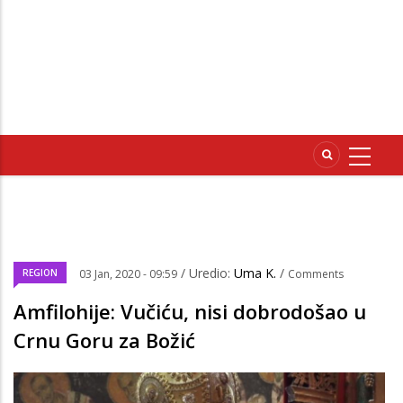
/ Uredio:
Uma K.
/
REGION
03 Jan, 2020 - 09:59
Comments
Amfilohije: Vučiću, nisi dobrodošao u
Crnu Goru za Božić