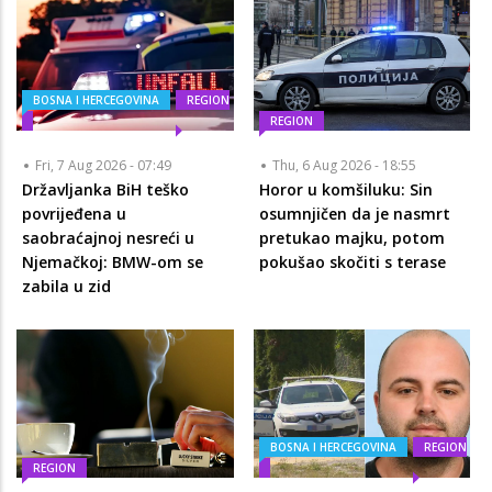
BOSNA I HERCEGOVINA
REGION
REGION
Fri, 7 Aug 2026 - 07:49
Thu, 6 Aug 2026 - 18:55
Državljanka BiH teško
Horor u komšiluku: Sin
povrijeđena u
osumnjičen da je nasmrt
saobraćajnoj nesreći u
pretukao majku, potom
Njemačkoj: BMW-om se
pokušao skočiti s terase
zabila u zid
BOSNA I HERCEGOVINA
REGION
REGION