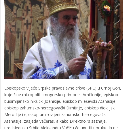
Episkopsko vijeće Srpske pravoslavne crkve (SPC) u Crnoj Gori,
koje čine mitropolit crnogorsko-primorski Amfilohije, episkop
budimljansko-nikšićki Joanikije, episkop mileševski Atanasije,
episkop zahumsko-hercegovački Dimitrije, episkop dioklijski
Metodije i episkop umirovljeni zahumsko-hercegovački
Atanasije, zasjeda večeras, a kako Direktno.rs saznaje,
predsjedniku Srbije Aleksandru Vučiću će uputiti poruku da ne