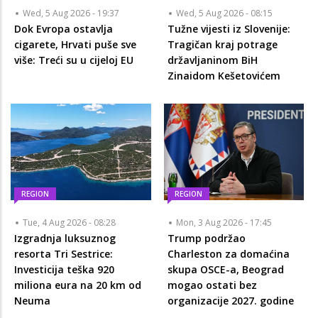
Wed, 5 Aug 2026 - 19:37
Wed, 5 Aug 2026 - 08:15
Dok Evropa ostavlja
Tužne vijesti iz Slovenije:
cigarete, Hrvati puše sve
Tragičan kraj potrage
više: Treći su u cijeloj EU
državljaninom BiH
Zinaidom Kešetovićem
REGION
REGION
Tue, 4 Aug 2026 - 08:28
Mon, 3 Aug 2026 - 17:45
Izgradnja luksuznog
Trump podržao
resorta Tri Sestrice:
Charleston za domaćina
Investicija teška 920
skupa OSCE-a, Beograd
miliona eura na 20 km od
mogao ostati bez
Neuma
organizacije 2027. godine