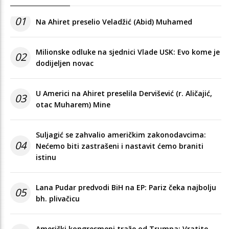
01
Na Ahiret preselio Veladžić (Abid) Muhamed
Milionske odluke na sjednici Vlade USK: Evo kome je
02
dodijeljen novac
U Americi na Ahiret preselila Dervišević (r. Aličajić,
03
otac Muharem) Mine
Suljagić se zahvalio američkim zakonodavcima:
04
Nećemo biti zastrašeni i nastavit ćemo braniti
istinu
Lana Pudar predvodi BiH na EP: Pariz čeka najbolju
05
bh. plivačicu
Američki kongresmeni traže od Trumpa: Vratite