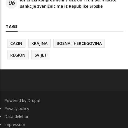
06
sankcije zvaničnicima iz Republike Srpske
TAGS
CAZIN
KRAJINA
BOSNA I HERCEGOVINA
REGION
SVIJET
Powered by
Drupal
FOOTER
Privacy policy
Data deletion
Impressum