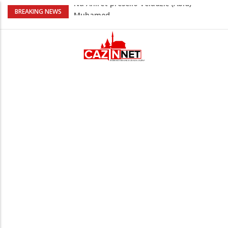
U Americi na Ahiret preselila Dervišević
BREAKING NEWS
(r. Aličajić, otac Muharem) Mine
Milionske odluke na sjednici Vlade USK:
Evo kome je dodijeljen novac
Američki kongresmeni traže od Trumpa:
Vratite sankcije zvaničnicima iz
Republike Srpske
Lana Pudar predvodi BiH na EP: Pariz
čeka najbolju bh. plivačicu
Na Ahiret preselio Veladžić (Abid)
Muhamed