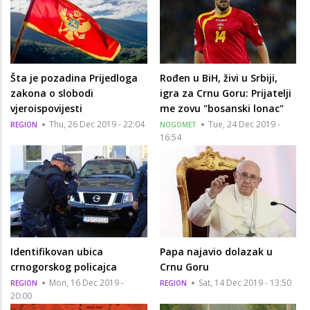
Šta je pozadina Prijedloga
Rođen u BiH, živi u Srbiji,
zakona o slobodi
igra za Crnu Goru: Prijatelji
vjeroispovijesti
me zovu "bosanski lonac"
Thu, 26 Dec 2019 - 22:04
Tue, 24 Dec 2019 -
REGION
NOGOMET
16:54
Identifikovan ubica
Papa najavio dolazak u
crnogorskog policajca
Crnu Goru
Mon, 16 Dec 2019 -
Sat, 14 Dec 2019 - 13:50
REGION
REGION
20:00