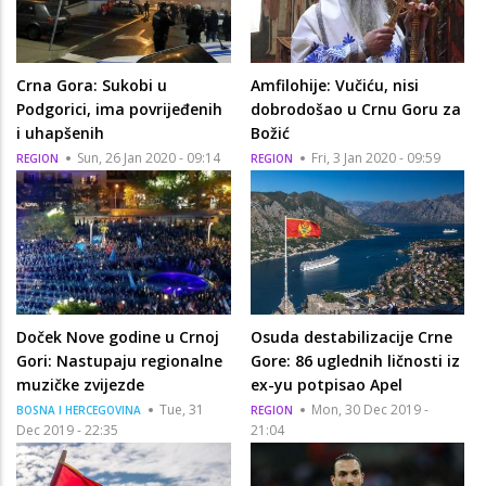
Crna Gora: Sukobi u
Amfilohije: Vučiću, nisi
Podgorici, ima povrijeđenih
dobrodošao u Crnu Goru za
i uhapšenih
Božić
Sun, 26 Jan 2020 - 09:14
Fri, 3 Jan 2020 - 09:59
REGION
REGION
Doček Nove godine u Crnoj
Osuda destabilizacije Crne
Gori: Nastupaju regionalne
Gore: 86 uglednih ličnosti iz
muzičke zvijezde
ex-yu potpisao Apel
Tue, 31
Mon, 30 Dec 2019 -
BOSNA I HERCEGOVINA
REGION
Dec 2019 - 22:35
21:04