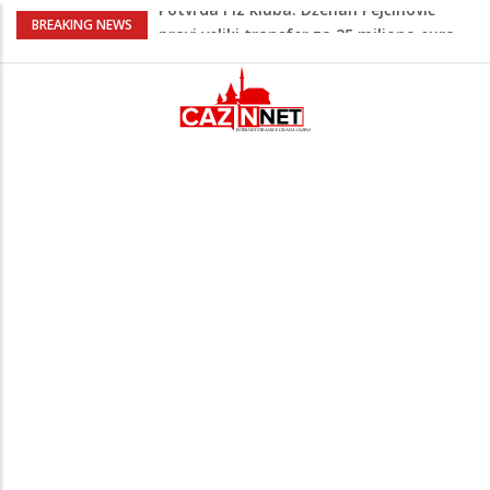
Psihijatrica: Ovo je greška koju većina
BREAKING NEWS
roditelja radi dok razgovara s
tinejdžerima
Ankara ograničava prolaz brodova kroz
Crno more zbog sve većih sigurnosnih
rizika
Navijači Lidsa u euforiji zbog
Muharemovića i Treforda: Plasirat ćemo
se u Ligu prvaka
Na Ahiret preselila Tahirović (rođ.
Ćoralić) Alije
Potvrda i iz kluba: Dženan Pejčinović
pravi veliki transfer za 25 miliona eura