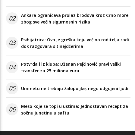
Ankara ograničava prolaz brodova kroz Crno more
02
zbog sve većih sigurnosnih rizika
Psihijatrica: Ovo je greška koju većina roditelja radi
03
dok razgovara s tinejdžerima
Potvrda i iz kluba: Dženan Pejčinović pravi veliki
04
transfer za 25 miliona eura
05
Ummetu ne trebaju žalopoljke, nego odgojeni ljudi
Meso koje se topi u ustima: Jednostavan recept za
06
sočnu junetinu u saftu