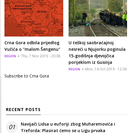
Crna Gora odbila prijedlog
U teškoj saobraćajnoj
Vučića o "malom Šengenu"
nesreći u Njujorku poginula
15-godišnja djevojčica
Thu, 7 Nov 2019 - 20:08
REGION
porijeklom iz Gusinja
Mon, 14 Oct 2019 - 12:36
REGION
Subscribe to Crna Gora
RECENT POSTS
Navijači Lidsa u euforiji zbog Muharemovića i
01
Treforda: Plasirat ćemo se u Ligu prvaka