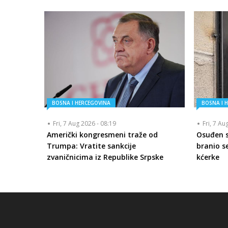
BOSNA I HERCEGOVINA
BOSNA I 
Fri, 7 Aug 2026 - 08:19
Fri, 7 Au
Američki kongresmeni traže od
Osuđen se
Trumpa: Vratite sankcije
branio se
zvaničnicima iz Republike Srpske
kćerke