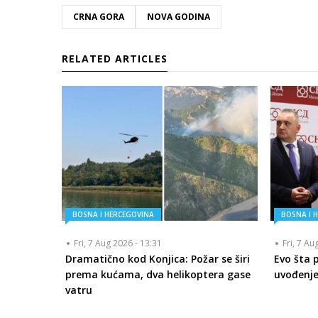
CRNA GORA
NOVA GODINA
RELATED ARTICLES
BOSNA I HERCEGOVINA
BOSNA I 
Fri, 7 Aug 2026 - 13:31
Fri, 7 Au
Dramatično kod Konjica: Požar se širi
Evo šta 
prema kućama, dva helikoptera gase
uvođenje
vatru