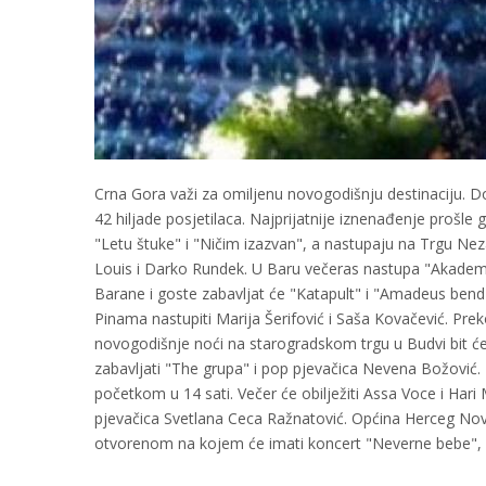
Crna Gora važi za omiljenu novogodišnju destinaciju. D
42 hiljade posjetilaca. Najprijatnije iznenađenje prošl
"Letu štuke" i "Ničim izazvan", a nastupaju na Trgu Nez
Louis i Darko Rundek. U Baru večeras nastupa "Akademia
Barane i goste zabavljat će "Katapult" i "Amadeus bend"
Pinama nastupiti Marija Šerifović i Saša Kovačević. Pre
novogodišnje noći na starogradskom trgu u Budvi bit će
zabavljati "The grupa" i pop pjevačica Nevena Božović.
početkom u 14 sati. Večer će obilježiti Assa Voce i Hari 
pjevačica Svetlana Ceca Ražnatović. Općina Herceg Nov
otvorenom na kojem će imati koncert "Neverne bebe", a