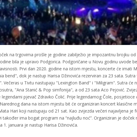
oček na trgovima prošle je godine zabilježio je impozantnu brojku od
e godine bila je upravo Podgorica. Podgoričane u Novu godinu uvode b
avisnosti. Prvi dan 2020. godine na istom mjestu, koncerte će imati 
 bend", dok je nastup Harisa Džinovića rezerviran za 23 sata. Sutra
. Večeras u Tivtu nastupaju "Lexington Band" i "Miligram". Sutra će 
kosutra, "Ana Stanić & Pop simfonija", a od 23 sata Aco Pejović. Zvije
 legendarni pjevač Zdravko Čolić. Prije legendarnog Čole, posjetioce 
 Narednog dana na istom mjestu bit će organiziran koncert klasične 
Mata Hari koji nastupaju od 21 sat. Kao zvijezda večeri najavljena je f
i također ima bogat program na “najluđu noć”. Organiziran je doček 
 1. januara je nastup Harisa Džinovića.