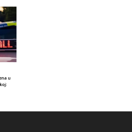
ena u
koj: