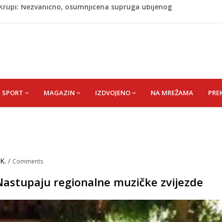
ažević) Senija – Sena
ŠEFIK
je protiv Infantina na izborima: Srbija i Hrvatska se
akon obilježavanja godišnjice: "Doživjela sam poniženje
 mom sinu"
j Krupi: Nezvanično, osumnjičena supruga ubijenog
SPORT
MAGAZIN
IZDVOJENO
NA MREŽAMA
PRE
K.
/
Comments
Nastupaju regionalne muzičke zvijezde