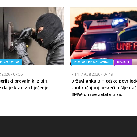
HERCEGOVINA
BOSNA I HERCEGOVINA
REGION
g 2026 - 07:56
Fri, 7 Aug 2026 - 07:49
rijski provalnik iz BiH,
Državljanka BiH teško povrijeđ
 da je krao za liječenje
saobraćajnoj nesreći u Njemač
BMW-om se zabila u zid