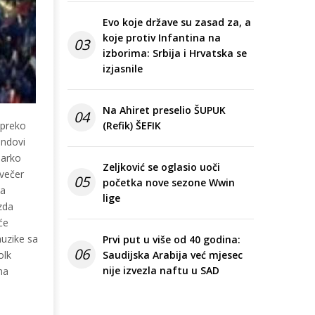
Evo koje države su zasad za, a
koje protiv Infantina na
03
izborima: Srbija i Hrvatska se
izjasnile
Na Ahiret preselio ŠUPUK
04
 preko
(Refik) ŠEFIK
endovi
Marko
Zeljković se oglasio uoči
 večer
05
početka nove sezone Wwin
na
lige
zda
će
muzike sa
Prvi put u više od 40 godina:
06
olk
Saudijska Arabija već mjesec
nije izvezla naftu u SAD
na