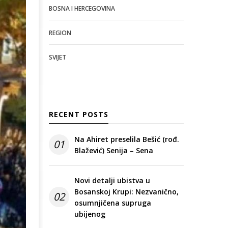
BOSNA I HERCEGOVINA
REGION
SVIJET
RECENT POSTS
Na Ahiret preselila Bešić (rođ.
01
Blažević) Senija – Sena
Novi detalji ubistva u
Bosanskoj Krupi: Nezvanično,
02
osumnjičena supruga
ubijenog