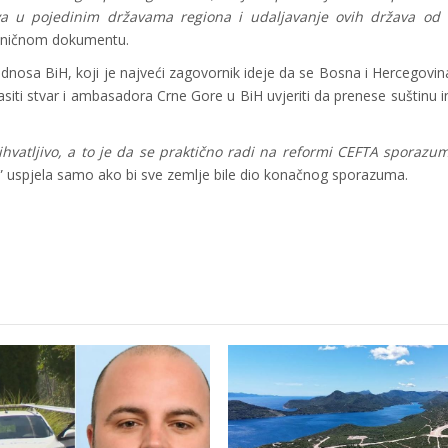
iljeva u pojedinim državama regiona i udaljavanje ovih država od
zvaničnom dokumentu.
dnosa BiH, koji je najveći zagovornik ideje da se Bosna i Hercegovina
siti stvar i ambasadora Crne Gore u BiH uvjeriti da prenese suštinu ini
ihvatljivo, a to je da se praktično radi na reformi CEFTA sporaz
nu” uspjela samo ako bi sve zemlje bile dio konačnog sporazuma.