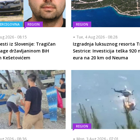
HERCEGOVINA
REGION
REGION
ug 2026 - 08:15
Tue, 4 Aug 2026 - 08:28
esti iz Slovenije: Tragičan
Izgradnja luksuznog resorta T
rage državljaninom BiH
Sestrice: Investicija teška 920 
m Kešetovićem
eura na 20 km od Neuma
REGION
ug 2026 - 08:36
Mon, 3 Aug 2026 - 07:01