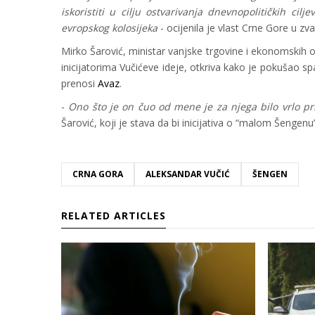
iskoristiti u cilju ostvarivanja dnevnopolitičkih c
evropskog kolosijeka
- ocijenila je vlast Crne Gore u 
Mirko Šarović, ministar vanjske trgovine i ekonomskih o
inicijatorima Vučićeve ideje, otkriva kako je pokušao spa
prenosi
Avaz
.
-
Ono što je on čuo od mene je za njega bilo vrlo pr
Šarović, koji je stava da bi inicijativa o “malom Šenge
CRNA GORA
ALEKSANDAR VUČIĆ
ŠENGEN
RELATED ARTICLES