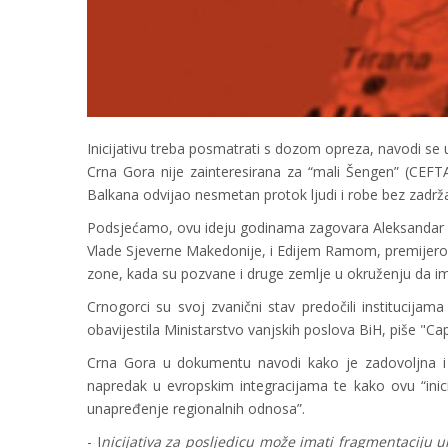
Inicijativu treba posmatrati s dozom opreza, navodi s
Crna Gora nije zainteresirana za “mali Šengen” (CEF
Balkana odvijao nesmetan protok ljudi i robe bez zadr
Podsjećamo, ovu ideju godinama zagovara Aleksandar V
Vlade Sjeverne Makedonije, i Edijem Ramom, premijerom
zone, kada su pozvane i druge zemlje u okruženju da im
Crnogorci su svoj zvanični stav predočili institucija
obavijestila Ministarstvo vanjskih poslova BiH, piše "Capi
Crna Gora u dokumentu navodi kako je zadovoljna i
napredak u evropskim integracijama te kako ovu “inic
unapređenje regionalnih odnosa”.
- I
nicijativa za posljedicu može imati fragmentaciju