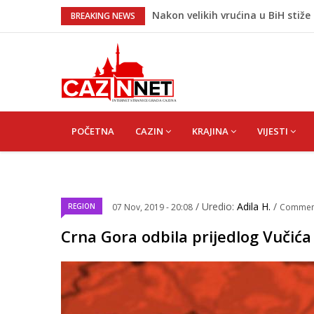
Nakon velikih vrućina u BiH stiže 
BREAKING NEWS
Rekordnih 20,3 miliona KM ide za
Dok Evropa ostavlja cigarete, Hrva
Radnici više neće morati na sunce
Na Ahiret preselio Ćoralić (Asim)
MAIN
NAVIGATION
POČETNA
CAZIN
KRAJINA
VIJESTI
/ Uredio:
Adila H.
/
REGION
07 Nov, 2019 - 20:08
Commen
Crna Gora odbila prijedlog Vučić