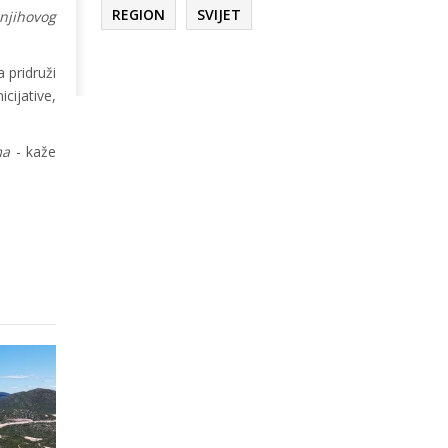
REGION
SVIJET
 njihovog
 pridruži
cijative,
uma
- kaže