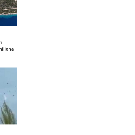
ri
miliona