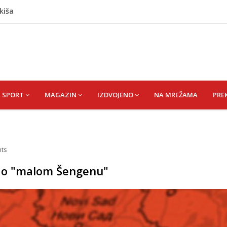
kiša
 zapošljavanje i očuvanje radnih mjesta
ti puše sve više: Treći su u cijeloj EU
 po najvećoj vrućini: Inspektori obilaze gradilišta
 Ibrahim zv. Bajko
SPORT
MAGAZIN
IZDVOJENO
NA MREŽAMA
PRE
ts
a o "malom Šengenu"