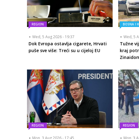
REGION
BOSNA I 
Wed, 5 Aug 2026 - 19:37
Wed, 5 A
Dok Evropa ostavlja cigarete, Hrvati
Tužne vij
puše sve više: Treći su u cijeloj EU
kraj pot
Zinaido
REGION
REGION
Mon, 3 Aug 2026 - 17:45
Mon, 3 A