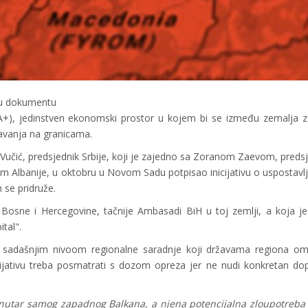
e u dokumentu
TA+), jedinstven ekonomski prostor u kojem bi se između zemalja 
žavanja na granicama.
učić, predsjednik Srbije, koji je zajedno sa Zoranom Zaevom, pred
 Albanije, u oktobru u Novom Sadu potpisao inicijativu o uspostavl
 se pridruže.
ma Bosne i Hercegovine, tačnije Ambasadi BiH u toj zemlji, a koja 
tal".
 sadašnjim nivoom regionalne saradnje koji državama regiona o
ijativu treba posmatrati s dozom opreza jer ne nudi konkretan do
 unutar samog zapadnog Balkana, a njena potencijalna zloupotreba