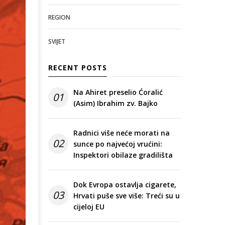
REGION
SVIJET
RECENT POSTS
Na Ahiret preselio Ćoralić
01
(Asim) Ibrahim zv. Bajko
Radnici više neće morati na
02
sunce po najvećoj vrućini:
Inspektori obilaze gradilišta
Dok Evropa ostavlja cigarete,
03
Hrvati puše sve više: Treći su u
cijeloj EU