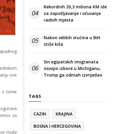
Rekordnih 20,3 miliona KM ide
04
za zapošljavanje i očuvanje
radnih mjesta
Nakon velikih vrućina u BiH
05
stiže kiša
zapadnog
Sin egipatskih imigranata
06
sjednikom
osvojio izbore u Michiganu,
janju ove
Trump ga odmah izvrijeđao
je o tome
TAGS
mogućava
CAZIN
KRAJINA
prinos za
BOSNA I HERCEGOVINA
 se može