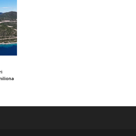
ri
miliona