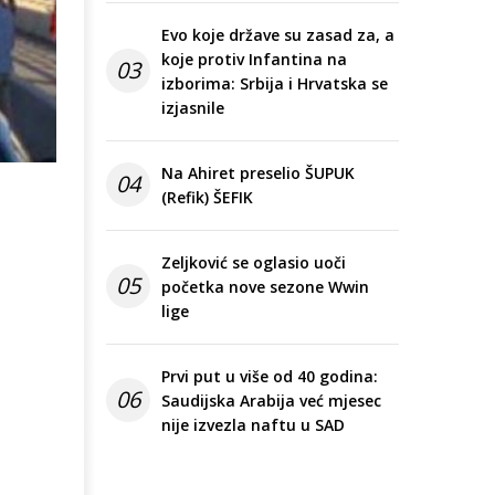
Evo koje države su zasad za, a
koje protiv Infantina na
03
izborima: Srbija i Hrvatska se
izjasnile
Na Ahiret preselio ŠUPUK
04
(Refik) ŠEFIK
Zeljković se oglasio uoči
05
početka nove sezone Wwin
lige
Prvi put u više od 40 godina:
06
Saudijska Arabija već mjesec
nije izvezla naftu u SAD