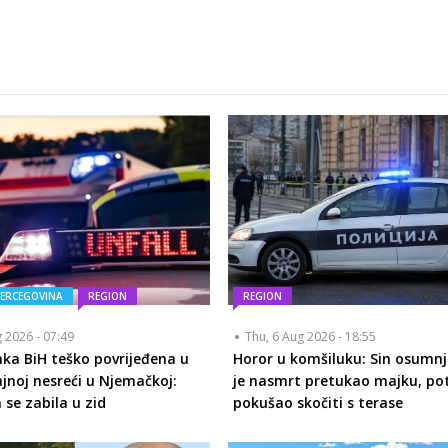
HERCEGOVINA
REGION
REGION
g 2026 - 07:49
Thu, 6 Aug 2026 - 18:55
nka BiH teško povrijeđena u
Horor u komšiluku: Sin osumnj
jnoj nesreći u Njemačkoj:
je nasmrt pretukao majku, p
e zabila u zid
pokušao skočiti s terase