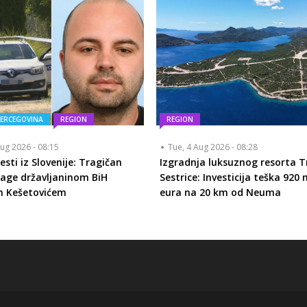
HERCEGOVINA
REGION
REGION
ug 2026 - 08:15
Tue, 4 Aug 2026 - 08:28
esti iz Slovenije: Tragičan
Izgradnja luksuznog resorta T
rage državljaninom BiH
Sestrice: Investicija teška 920 
m Kešetovićem
eura na 20 km od Neuma