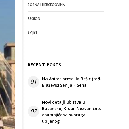
BOSNA I HERCEGOVINA
REGION
SVIJET
RECENT POSTS
Na Ahiret preselila Bešić (rođ.
01
Blažević) Senija – Sena
Novi detalji ubistva u
Bosanskoj Krupi: Nezvanično,
02
osumnjičena supruga
ubijenog