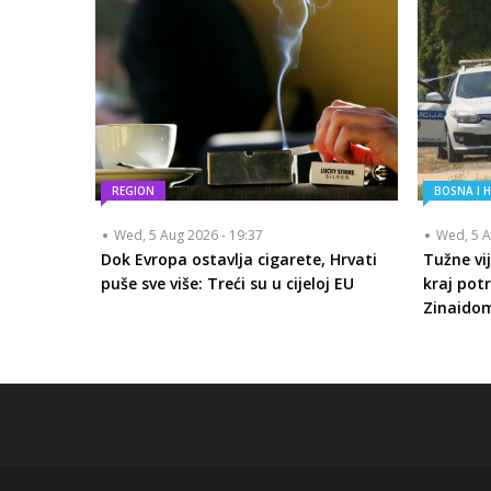
REGION
BOSNA I 
Wed, 5 Aug 2026 - 19:37
Wed, 5 A
Dok Evropa ostavlja cigarete, Hrvati
Tužne vij
puše sve više: Treći su u cijeloj EU
kraj pot
Zinaido