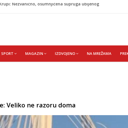
ažević) Senija – Sena
ŠEFIK
je protiv Infantina na izborima: Srbija i Hrvatska se
akon obilježavanja godišnjice: "Doživjela sam poniženje
 mom sinu"
j Krupi: Nezvanično, osumnjičena supruga ubijenog
SPORT
MAGAZIN
IZDVOJENO
NA MREŽAMA
PRE
e: Veliko ne razoru doma