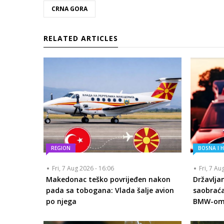
CRNA GORA
RELATED ARTICLES
REGION
BOSNA I 
Fri, 7 Aug 2026 - 16:06
Fri, 7 Au
Makedonac teško povrijeđen nakon
Državlja
pada sa tobogana: Vlada šalje avion
saobraća
po njega
BMW-om s