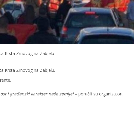
fita Krsta Zrnovog na Zabjelu
fita Krsta Zrnovog na Zabjelu.
arente.
ost i građanski karakter naše zemlje!
– poručili su organizatori.