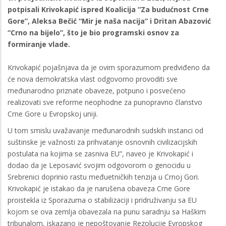
potpisali Krivokapić ispred Koalicija “Za budućnost Crne
Gore”, Aleksa Bečić “Mir je naša nacija” i Dritan Abazović
“Crno na bijelo”, što je bio programski osnov za
formiranje vlade.
Krivokapić pojašnjava da je ovim sporazumom predviđeno da
će nova demokratska vlast odgovorno provoditi sve
međunarodno priznate obaveze, potpuno i posvećeno
realizovati sve reforme neophodne za punopravno članstvo
Crne Gore u Evropskoj uniji.
U tom smislu uvažavanje međunarodnih sudskih instanci od
suštinske je važnosti za prihvatanje osnovnih civilizacijskih
postulata na kojima se zasniva EU”, naveo je Krivokapić i
dodao da je Leposavić svojim odgovorom o genocidu u
Srebrenici doprinio rastu međuetničkih tenzija u Crnoj Gori.
Krivokapić je istakao da je narušena obaveza Crne Gore
proistekla iz Sporazuma o stabilizaciji i pridruživanju sa EU
kojom se ova zemlja obavezala na punu saradnju sa Haškim
tribunalom, iskazano je nepoštovanje Rezolucije Evropskog