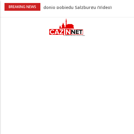
“Pečat slobodi 2026”: U Tržačkoj Rašteli
BREAKING NEWS
obilježena 31. godišnjica deblokade
Unsko-sanskog kantona
Porodica iz Krajine u centru afere,
gradonačelnik Kelna pokrenuo istragu
Čestitka povodom Dana Grada Cazina
Velika Kladuša pod udarom požara:
Vatrogasci nadljudskim naporima
spriječili veću tragediju
Tabaković ušao s klupe i prvijencem
donio pobjedu Salzburgu (Video)