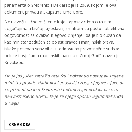
parlamenta o Srebrenici i Deklaracije iz 2009. kojom je ovaj
dokument prihvatila Skupština Crne Gore.
Ne ulazeći u lično mišljenje koje Leposavić ima o ratnim
događajima u bivšoj Jugoslaviji, smatram da postoji objektivna
odgovornost za ovakvo njegovo činjenje i da je bio dužan da
kao ministar zadužen za oblast pravde i manjinskih prava,
iskaže poseban senzibiltet u odnosu na pravosnažne sudske
odluke i osjećanja manjinskih naroda u Crnoj Gori”, naveo je
Krivokapić.
On je još jučer zatražio ostavku i pokrenuo postupak smjene
ministra pravde Vladimira Leposavića zbog njegove izjave da
će priznati da je u Srebrenici počinjen genocid kada se to
nedvosmisleno utvrdi, te je za njega sporan legitimitet suda
u Hagu.
CRNA GORA