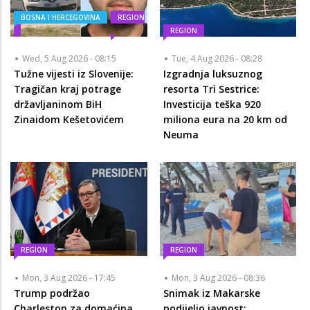
BOSNA I HERCEGOVINA
REGION
REGION
Wed, 5 Aug 2026 - 08:15
Tue, 4 Aug 2026 - 08:28
Tužne vijesti iz Slovenije:
Izgradnja luksuznog
Tragičan kraj potrage
resorta Tri Sestrice:
državljaninom BiH
Investicija teška 920
Zinaidom Kešetovićem
miliona eura na 20 km od
Neuma
REGION
REGION
Mon, 3 Aug 2026 - 17:45
Mon, 3 Aug 2026 - 08:36
Trump podržao
Snimak iz Makarske
Charleston za domaćina
podijelio javnost: