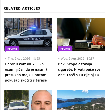
RELATED ARTICLES
REGION
REGION
Thu, 6 Aug 2026 - 18:55
Wed, 5 Aug 2026 - 19:37
Horor u komšiluku: Sin
Dok Evropa ostavlja
osumnjičen da je nasmrt
cigarete, Hrvati puše sve
pretukao majku, potom
više: Treći su u cijeloj EU
pokušao skočiti s terase