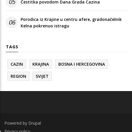
05
Čestitka povodom Dana Grada Cazina
Porodica iz Krajine u centru afere, gradonačelnik
06
Kelna pokrenuo istragu
TAGS
CAZIN
KRAJINA
BOSNA I HERCEGOVINA
REGION
SVIJET
Powered by
Drupal
FOOTER
Privacy policy