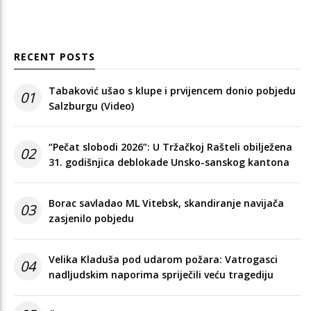
RECENT POSTS
Tabaković ušao s klupe i prvijencem donio pobjedu
01
Salzburgu (Video)
“Pečat slobodi 2026”: U Tržačkoj Rašteli obilježena
02
31. godišnjica deblokade Unsko-sanskog kantona
Borac savladao ML Vitebsk, skandiranje navijača
03
zasjenilo pobjedu
Velika Kladuša pod udarom požara: Vatrogasci
04
nadljudskim naporima spriječili veću tragediju