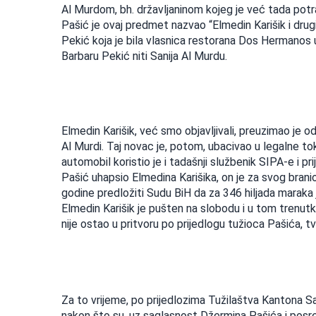
Al Murdom, bh. državljaninom kojeg je već tada potra
Pašić je ovaj predmet nazvao “Elmedin Karišik i drugi
Pekić koja je bila vlasnica restorana Dos Hermanos u 
Barbaru Pekić niti Sanija Al Murdu.
Elmedin Karišik, već smo objavljivali, preuzimao je o
Al Murdi. Taj novac je, potom, ubacivao u legalne tok
automobil koristio je i tadašnji službenik SIPA-e i p
Pašić uhapsio Elmedina Karišika, on je za svog bran
godine predložiti Sudu BiH da za 346 hiljada maraka 
Elmedin Karišik je pušten na slobodu i u tom trenutk
nije ostao u pritvoru po prijedlogu tužioca Pašića, tv
Za to vrijeme, po prijedlozima Tužilaštva Kantona Sa
nakon što su, uz saglasnost Džermina Pašića i posred