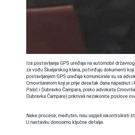
Iza postavljanja GPS uređaja na automobil državnog t
za vođu Škaljarskog klana, potvrđuju dokumenti koj
postavljanjem GPS uređaja komunicirale su sa ad
Crnovršaninom koji je prije desetak dana napadnut i 
Pašić i Dubravko Čampara, preko advokata Crnovrša
Dubravka Čampare) prikrivali nezakonite poslove ov
Neke procese, međutim, nisu uspjeli iskontrolirati št
U nastavku donosimo ključne detalje.