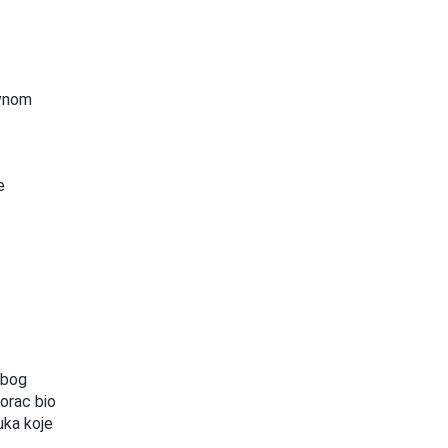
ovnom
e
Zbog
gorac bio
uka koje