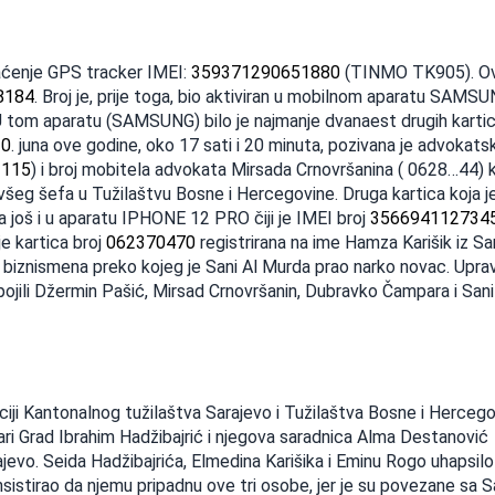
aćenje GPS tracker IMEI:
359371290651880
(TINMO TK905). Ov
8184
. Broj je, prije toga, bio aktiviran u mobilnom aparatu SAMS
U tom aparatu (SAMSUNG) bilo je najmanje dvanaest drugih kartic
10
. juna ove godine, oko 17 sati i 20 minuta, pozivana je advokats
2115
) i broj mobitela advokata Mirsada Crnovršanina ( 0628…44) koj
eg šefa u Tužilaštvu Bosne i Hercegovine. Druga kartica koja je
ila još i u aparatu IPHONE 12 PRO čiji je IMEI broj
356694112734
e kartica broj
062370470
registrirana na ime Hamza Karišik iz Sa
g biznismena preko kojeg je Sani Al Murda prao narko novac. Upra
spojili Džermin Pašić, Mirsad Crnovršanin, Dubravko Čampara i Sani
kciji Kantonalnog tužilaštva Sarajevo i Tužilaštva Bosne i Herceg
ri Grad Ibrahim Hadžibajrić i njegova saradnica Alma Destanović
jevo. Seida Hadžibajrića, Elmedina Karišika i Eminu Rogo uhapsilo
insistirao da njemu pripadnu ove tri osobe, jer je su povezane sa 