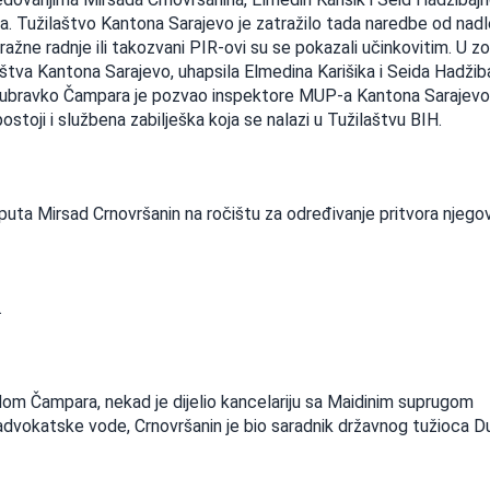
ima. Tužilaštvo Kantona Sarajevo je zatražilo tada naredbe od nad
ražne radnje ili takozvani PIR-ovi su se pokazali učinkovitim. U zo
aštva Kantona Sarajevo, uhapsila Elmedina Karišika i Seida Hadžiba
ac Dubravko Čampara je pozvao inspektore MUP-a Kantona Sarajevo 
stoji i službena zabilješka koja se nalazi u Tužilaštvu BIH.
 puta Mirsad Crnovršanin na ročištu za određivanje pritvora njeg
.
aidom Čampara, nekad je dijelio kancelariju sa Maidinim suprugom
dvokatske vode, Crnovršanin je bio saradnik državnog tužioca D