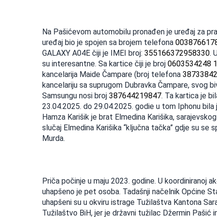
Na Pašićevom automobilu pronađen je uređaj za pr
uređaj bio je spojen sa brojem telefona
003876617
GALAXY A04E čiji je IMEI broj:
355166372958330
. 
su interesantne. Sa kartice čiji je broj
0603534248 
kancelarija Maide Čampare (broj telefona
3873384
kancelariju sa suprugom Dubravka Čampare, svog bivš
Samsungu nosi broj
387644219847
. Ta kartica je b
23.04.2025. do 29.04.2025. godie u tom Iphonu bila j
Hamza Karišik je brat Elmedina Karišika, sarajevsko
slučaj Elmedina Karišika “ključna tačka” gdje su se 
Murda.
Priča počinje u maju 2023. godine. U koordiniranoj a
uhapšeno je pet osoba. Tadašnji načelnik Općine Sta
uhapšeni su u okviru istrage Tužilaštva Kantona Sara
Tužilaštvo BiH, jer je državni tužilac Džermin Pašić 