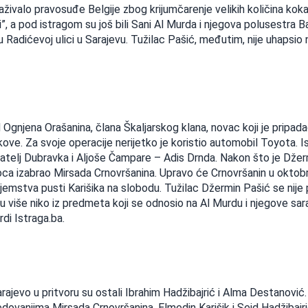
živalo pravosuđe Belgije zbog krijumčarenje velikih količina koka
”, a pod istragom su još bili Sani Al Murda i njegova polusestra B
Radićevoj ulici u Sarajevu. Tužilac Pašić, međutim, nije uhapsio 
d Ognjena Orašanina, člana Škaljarskog klana, novac koji je pripad
ove. Za svoje operacije nerijetko je koristio automobil Toyota. Is
rijatelj Dubravka i Aljoše Čampare – Adis Drnda. Nakon što je Dže
ioca izabrao Mirsada Crnovršanina. Upravo će Crnovršanin u oktob
jemstva pusti Karišika na slobodu. Tužilac Džermin Pašić se nije p
u više niko iz predmeta koji se odnosio na Al Murdu i njegove sar
rdi Istraga.ba.
rajevo u pritvoru su ostali Ibrahim Hadžibajrić i Alma Destanović.
ovanjima Mirsada Crnovršanina, Elmedin Karišik i Seid Hadžibajrić