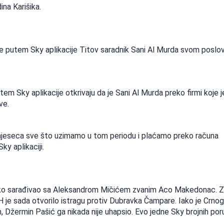
na Karišika.
će putem Sky aplikacije Titov saradnik Sani Al Murda svom posl
m Sky aplikacije otkrivaju da je Sani Al Murda preko firmi koje j
ve.
mjeseca sve što uzimamo u tom periodu i plaćamo preko računa
ky aplikaciji.
blisko sarađivao sa Aleksandrom Mičićem zvanim Aco Makedonac. 
H je sada otvorilo istragu protiv Dubravka Čampare. Iako je Crno
, Džermin Pašić ga nikada nije uhapsio. Evo jedne Sky brojnih por