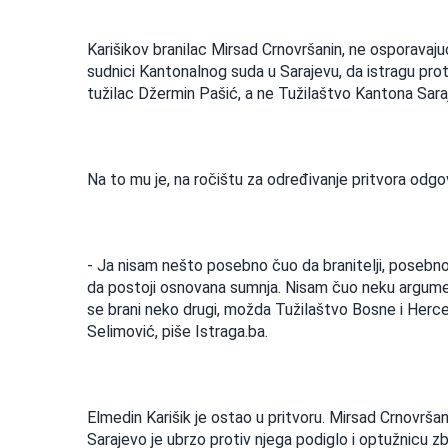
Karišikov branilac Mirsad Crnovršanin, ne osporavaju
sudnici Kantonalnog suda u Sarajevu, da istragu prot
tužilac Džermin Pašić, a ne Tužilaštvo Kantona Sara
Na to mu je, na ročištu za određivanje pritvora odgo
- Ja nisam nešto posebno čuo da branitelji, posebno
da postoji osnovana sumnja. Nisam čuo neku argumen
se brani neko drugi, možda Tužilaštvo Bosne i Herceg
Selimović, piše Istraga.ba.
Elmedin Karišik je ostao u pritvoru. Mirsad Crnovrš
Sarajevo je ubrzo protiv njega podiglo i optužnicu