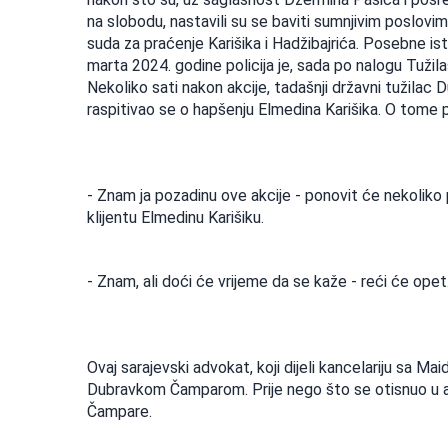
na slobodu, nastavili su se baviti sumnjivim poslov
suda za praćenje Karišika i Hadžibajrića. Posebne ist
marta 2024. godine policija je, sada po nalogu Tužil
Nekoliko sati nakon akcije, tadašnji državni tužil
raspitivao se o hapšenju Elmedina Karišika. O tome po
- Znam ja pozadinu ove akcije - ponovit će nekoliko
klijentu Elmedinu Karišiku.
- Znam, ali doći će vrijeme da se kaže - reći će opet
Ovaj sarajevski advokat, koji dijeli kancelariju sa M
Dubravkom Čamparom. Prije nego što se otisnuo u a
Čampare.