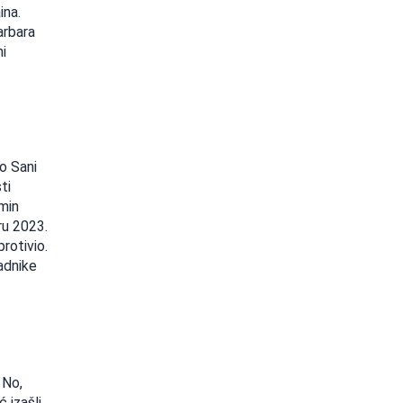
ina.
arbara
ni
ao Sani
ti
rmin
ru 2023.
rotivio.
adnike
 No,
 izašli