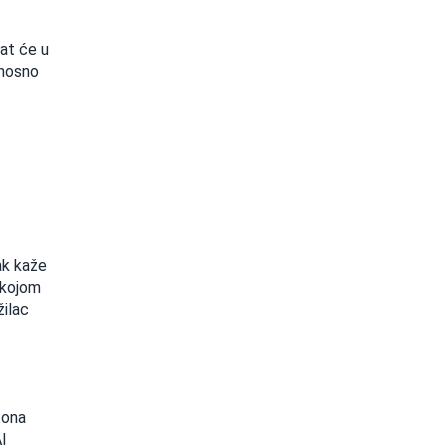
jat će u
dnosno
ak kaže
 kojom
žilac
tona
l