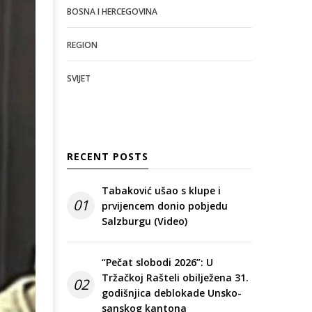
BOSNA I HERCEGOVINA
REGION
SVIJET
RECENT POSTS
Tabaković ušao s klupe i
01
prvijencem donio pobjedu
Salzburgu (Video)
“Pečat slobodi 2026”: U
Tržačkoj Rašteli obilježena 31.
02
godišnjica deblokade Unsko-
sanskog kantona