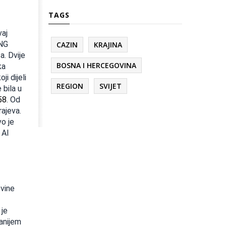
TAGS
aj
UNG
CAZIN
KRAJINA
a. Dvije
BOSNA I HERCEGOVINA
ka
i dijeli
REGION
SVIJET
 bila u
58
. Od
rajeva.
vo je
 Al
ovine
 je
Sanijem