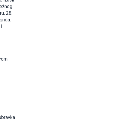
ležnog
ru, 28.
jrića.
i
ovom
ubravka