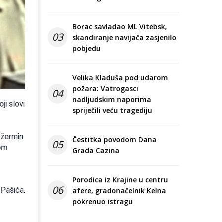
Borac savladao ML Vitebsk,
03
skandiranje navijača zasjenilo
pobjedu
Velika Kladuša pod udarom
požara: Vatrogasci
04
nadljudskim naporima
ji slovi
spriječili veću tragediju
Džermin
Čestitka povodom Dana
05
gom
Grada Cazina
Porodica iz Krajine u centru
06
 Pašića.
afere, gradonačelnik Kelna
pokrenuo istragu