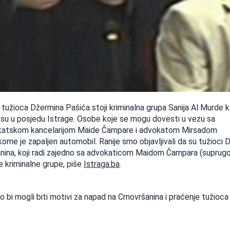
užioca Džermina Pašića stoji kriminalna grupa Sanija Al Murde ko
i su u posjedu Istrage. Osobe koje se mogu dovesti u vezu sa
vokatskom kancelarijom Maide Čampare i advokatom Mirsadom
kome je zapaljen automobil. Ranije smo objavljivali da su tužioci 
nina, koji radi zajedno sa advokaticom Maidom Čampara (supru
e kriminalne grupe, piše
Istraga.ba
.
o bi mogli biti motivi za napad na Crnovršanina i praćenje tužioca