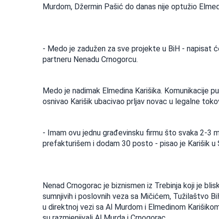
Murdom, Džermin Pašić do danas nije optužio Elmedi
- Medo je zadužen za sve projekte u BiH - napisat 
partneru Nenadu Crnogorcu.
Medo je nadimak Elmedina Karišika. Komunikacije pute
osnivao Karišik ubacivao prljav novac u legalne toko
- Imam ovu jednu građevinsku firmu što svaka 2-3 
prefakturišem i dodam 30 posto - pisao je Karišik u S
Nenad Crnogorac je biznismen iz Trebinja koji je 
sumnjivih i poslovnih veza sa Mičićem, Tužilaštvo Bi
u direktnoj vezi sa Al Murdom i Elmedinom Karišikom
su razmjenjivali Al Murda i Crnogorac.