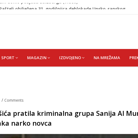
 Rašteli obilježena 31. godišnjica deblokade Unsko-sanskog
re, gradonačelnik Kelna pokrenuo istragu
azina
a: Vatrogasci nadljudskim naporima spriječili veću
cem donio pobjedu Salzburgu (Video)
SPORT
MAGAZIN
IZDVOJENO
NA MREŽAMA
PRE
.
/
Comments
šića pratila kriminalna grupa Sanija Al Mu
aka narko novca