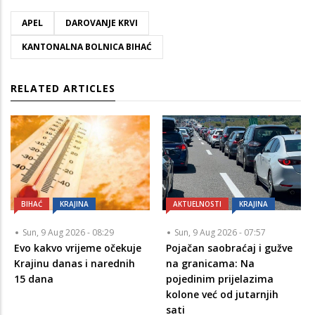
APEL
DAROVANJE KRVI
KANTONALNA BOLNICA BIHAĆ
RELATED ARTICLES
BIHAĆ
KRAJINA
AKTUELNOSTI
KRAJINA
Sun, 9 Aug 2026 - 08:29
Sun, 9 Aug 2026 - 07:57
Evo kakvo vrijeme očekuje
Pojačan saobraćaj i gužve
Krajinu danas i narednih
na granicama: Na
15 dana
pojedinim prijelazima
kolone već od jutarnjih
sati