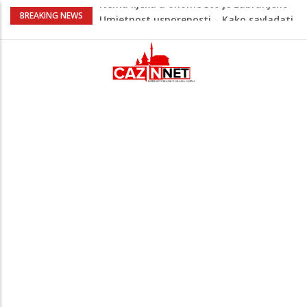
Umjetnost usporenosti – Kako savladati
BREAKING NEWS
"spori vikend" i zaista se odmoriti
Maloljetnik u policijskoj stanici napao
policajca i oštetio vrata
Razmišljate koji automobil kupiti? Nova
Honda Civic dobila odlične ocjene
Pet namirnica za doručak koje će vas
držati sitima sve do ručka
Nema lijeka u onome što je zabranjeno