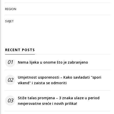
REGION
SVIJET
RECENT POSTS
01
Nema lijeka u onome što je zabranjeno
Umjetnost usporenosti – Kako savladati "spori
02
vikend" i zaista se odmoriti
Stiže talas promjena – 3 znaka ulaze u period
03
nevjerovatne sreće i novih prilika!