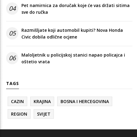
Pet namirnica za doručak koje će vas držati sitima
04
sve do ručka
Razmišljate koji automobil kupiti? Nova Honda
05
Civic dobila odlične ocjene
Maloljetnik u policijskoj stanici napao policajca i
06
oštetio vrata
TAGS
CAZIN
KRAJINA
BOSNA I HERCEGOVINA
REGION
SVIJET