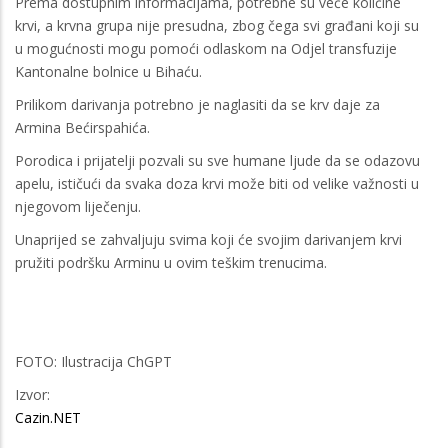
Prema dostupnim informacijama, potrebne su veće količine
krvi, a krvna grupa nije presudna, zbog čega svi građani koji su
u mogućnosti mogu pomoći odlaskom na Odjel transfuzije
Kantonalne bolnice u Bihaću.
Prilikom darivanja potrebno je naglasiti da se krv daje za
Armina Bećirspahića.
Porodica i prijatelji pozvali su sve humane ljude da se odazovu
apelu, ističući da svaka doza krvi može biti od velike važnosti u
njegovom liječenju.
Unaprijed se zahvaljuju svima koji će svojim darivanjem krvi
pružiti podršku Arminu u ovim teškim trenucima.
FOTO: Ilustracija ChGPT
Izvor:
Cazin.NET