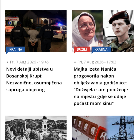
KRAJINA
BUŽIM
KRAJINA
Fri, 7 Aug 2026 - 19:45
Fri, 7 Aug 2026 - 17:02
Novi detalji ubistva u
Majka Izeta Nanića
Bosanskoj Krupi:
progovorila nakon
Nezvanično, osumnjičena
obilježavanja godišnjice:
supruga ubijenog
"Doživjela sam poniženje
na mjestu gdje se odaje
počast mom sinu"