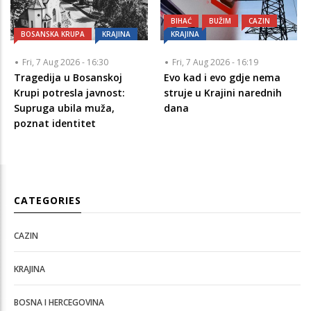
BIHAĆ
BUŽIM
CAZIN
BOSANSKA KRUPA
KRAJINA
KRAJINA
Fri, 7 Aug 2026 - 16:30
Fri, 7 Aug 2026 - 16:19
Tragedija u Bosanskoj
Evo kad i evo gdje nema
Krupi potresla javnost:
struje u Krajini narednih
Supruga ubila muža,
dana
poznat identitet
CATEGORIES
CAZIN
KRAJINA
BOSNA I HERCEGOVINA