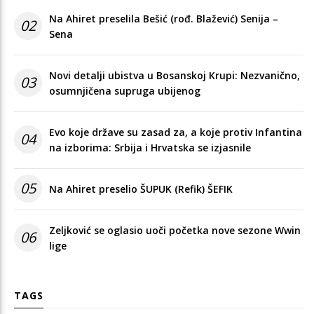
Na Ahiret preselila Bešić (rođ. Blažević) Senija –
02
Sena
Novi detalji ubistva u Bosanskoj Krupi: Nezvanično,
03
osumnjičena supruga ubijenog
Evo koje države su zasad za, a koje protiv Infantina
04
na izborima: Srbija i Hrvatska se izjasnile
05
Na Ahiret preselio ŠUPUK (Refik) ŠEFIK
Zeljković se oglasio uoči početka nove sezone Wwin
06
lige
TAGS