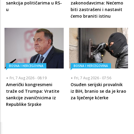
sankcija političarima u RS-
zakonodavcima: Nećemo
u
biti zastrašeni i nastavit
ćemo braniti istinu
BOSNA I HERCEGOVINA
BOSNA I HERCEGOVINA
Fri, 7 Aug 2026 - 08:19
Fri, 7 Aug 2026 - 07:56
Američki kongresmeni
Osuđen serijski provalnik
traže od Trumpa: Vratite
iz BiH, branio se da je krao
sankcije zvaničnicima iz
za liječenje kćerke
Republike Srpske