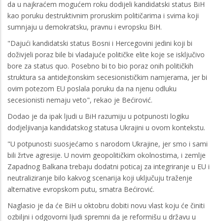
da u najkraćem mogućem roku dodijeli kandidatski status BiH
kao poruku destruktivnim proruskim političarima i svima koji
sumnjaju u demokratsku, pravnu i evropsku BiH.
"Dajući kandidatski status Bosni i Hercegovini jedini koji bi
doživjeli poraz bile bi vladajuće političke elite koje se isključivo
bore za status quo. Posebno bi to bio poraz onih političkih
struktura sa antidejtonskim secesionističkim namjerama, jer bi
ovim potezom EU poslala poruku da na njenu odluku
secesionisti nemaju veto", rekao je Bećirović.
Dodao je da ipak ljudi u BiH razumiju u potpunosti logiku
dodjeljivanja kandidatskog statusa Ukrajini u ovom kontekstu.
"U potpunosti suosjećamo s narodom Ukrajine, jer smo i sami
bili žrtve agresije. U novim geopolitičkim okolnostima, i zemlje
Zapadnog Balkana trebaju dodatni poticaj za integriranje u EU i
neutraliziranje bilo kakvog scenarija koji uključuju traženje
alternative evropskom putu, smatra Bećirović.
Naglasio je da će BiH u oktobru dobiti novu vlast koju će činiti
ozbiljni i odgovorni ljudi spremni da je reformišu u državu u