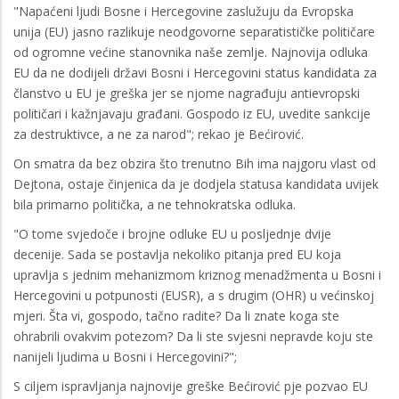
"Napaćeni ljudi Bosne i Hercegovine zaslužuju da Evropska
unija (EU) jasno razlikuje neodgovorne separatističke političare
od ogromne većine stanovnika naše zemlje. Najnovija odluka
EU da ne dodijeli državi Bosni i Hercegovini status kandidata za
članstvo u EU je greška jer se njome nagrađuju antievropski
političari i kažnjavaju građani. Gospodo iz EU, uvedite sankcije
za destruktivce, a ne za narod"; rekao je Bećirović.
On smatra da bez obzira što trenutno Bih ima najgoru vlast od
Dejtona, ostaje činjenica da je dodjela statusa kandidata uvijek
bila primarno politička, a ne tehnokratska odluka.
"O tome svjedoče i brojne odluke EU u posljednje dvije
decenije. Sada se postavlja nekoliko pitanja pred EU koja
upravlja s jednim mehanizmom kriznog menadžmenta u Bosni i
Hercegovini u potpunosti (EUSR), a s drugim (OHR) u većinskoj
mjeri. Šta vi, gospodo, tačno radite? Da li znate koga ste
ohrabrili ovakvim potezom? Da li ste svjesni nepravde koju ste
nanijeli ljudima u Bosni i Hercegovini?";
S ciljem ispravljanja najnovije greške Bećirović pje pozvao EU