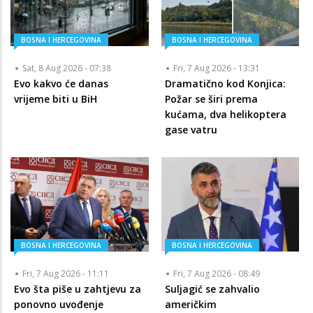
BOSNA I HERCEGOVINA
BOSNA I HERCEGOVINA
Sat, 8 Aug 2026 - 07:38
Fri, 7 Aug 2026 - 13:31
Evo kakvo će danas
Dramatično kod Konjica:
vrijeme biti u BiH
Požar se širi prema
kućama, dva helikoptera
gase vatru
BOSNA I HERCEGOVINA
BOSNA I HERCEGOVINA
Fri, 7 Aug 2026 - 11:11
Fri, 7 Aug 2026 - 08:49
Evo šta piše u zahtjevu za
Suljagić se zahvalio
ponovno uvođenje
američkim