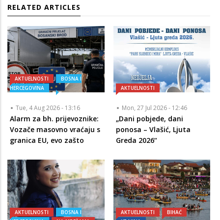
RELATED ARTICLES
AKTUELNOSTI
BOSNA I
HERCEGOVINA
AKTUELNOSTI
Tue, 4 Aug 2026 - 13:16
Mon, 27 Jul 2026 - 12:46
Alarm za bh. prijevoznike:
„Dani pobjede, dani
Vozače masovno vraćaju s
ponosa – Vlašić, Ljuta
granica EU, evo zašto
Greda 2026“
AKTUELNOSTI
BOSNA I
AKTUELNOSTI
BIHAĆ