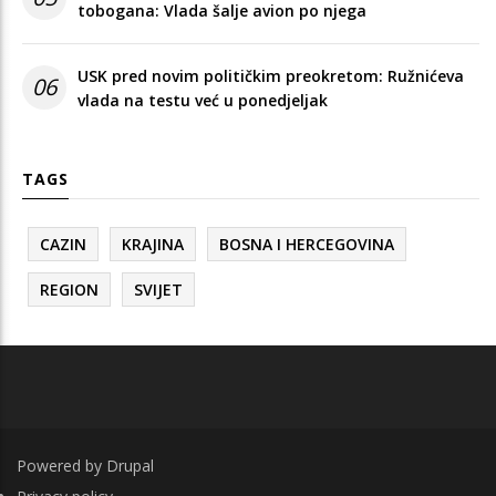
tobogana: Vlada šalje avion po njega
USK pred novim političkim preokretom: Ružnićeva
06
vlada na testu već u ponedjeljak
TAGS
CAZIN
KRAJINA
BOSNA I HERCEGOVINA
REGION
SVIJET
Powered by
Drupal
FOOTER