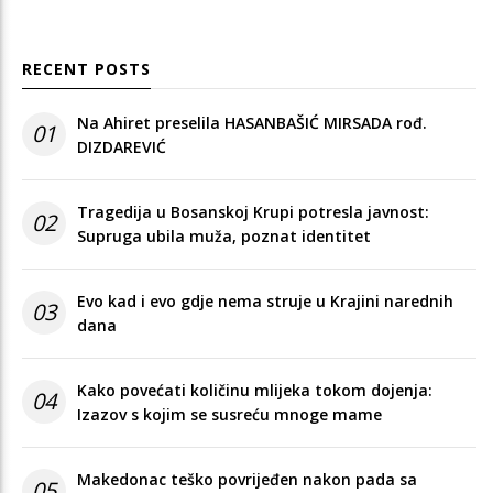
RECENT POSTS
Na Ahiret preselila HASANBAŠIĆ MIRSADA rođ.
01
DIZDAREVIĆ
Tragedija u Bosanskoj Krupi potresla javnost:
02
Supruga ubila muža, poznat identitet
Evo kad i evo gdje nema struje u Krajini narednih
03
dana
Kako povećati količinu mlijeka tokom dojenja:
04
Izazov s kojim se susreću mnoge mame
Makedonac teško povrijeđen nakon pada sa
05