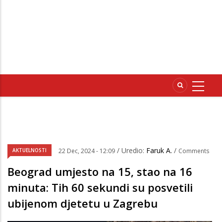
/ Uredio:
Faruk A.
/
AKTUELNOSTI
22 Dec, 2024 - 12:09
Comments
Beograd umjesto na 15, stao na 16
minuta: Tih 60 sekundi su posvetili
ubijenom djetetu u Zagrebu