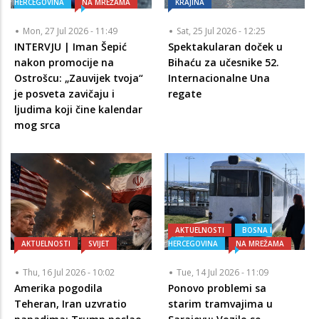
HERCEGOVINA
NA MREŽAMA
KRAJINA
Mon, 27 Jul 2026 - 11:49
Sat, 25 Jul 2026 - 12:25
INTERVJU | Iman Šepić
Spektakularan doček u
nakon promocije na
Bihaću za učesnike 52.
Ostrošcu: „Zauvijek tvoja“
Internacionalne Una
je posveta zavičaju i
regate
ljudima koji čine kalendar
mog srca
AKTUELNOSTI
BOSNA I
AKTUELNOSTI
SVIJET
HERCEGOVINA
NA MREŽAMA
Thu, 16 Jul 2026 - 10:02
Tue, 14 Jul 2026 - 11:09
Amerika pogodila
Ponovo problemi sa
Teheran, Iran uzvratio
starim tramvajima u