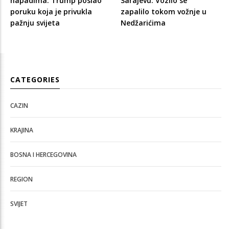
napadima: Trump poslao
Sarajevu: Vozilo se
poruku koja je privukla
zapalilo tokom vožnje u
pažnju svijeta
Nedžarićima
CATEGORIES
CAZIN
KRAJINA
BOSNA I HERCEGOVINA
REGION
SVIJET