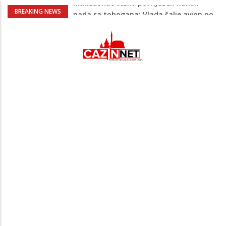
Kako povećati količinu mlijeka tokom
BREAKING NEWS
dojenja: Izazov s kojim se susreću mnoge
mame
Evo kad i evo gdje nema struje u Krajini
narednih dana
Tragedija u Bosanskoj Krupi potresla
javnost: Supruga ubila muža, poznat
identitet
Na Ahiret preselila HASANBAŠIĆ MIRSADA
rođ. DIZDAREVIĆ
Makedonac teško povrijeđen nakon
pada sa tobogana: Vlada šalje avion po
njega