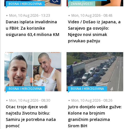
BOSNA I HERCEGOVINA
ZANIMLJIVOSTI
Mon, 10 Aug 2026 - 13:23
Mon, 10 Aug 2026 - 08:48
Danas isplata invalidnina
Video / Došao iz Japana, a
u FBiH: Za korisnike
Sarajevo ga osvojilo:
osigurano 63,4 miliona KM
Njegov novi snimak
privukao pažnju
BOSNA I HERCEGOVINA
BOSNA I HERCEGOVINA
Mon, 10 Aug 2026 - 08:30
Mon, 10 Aug 2026 - 08:26
Otac troje djece vodi
Jutro donijelo velike gužve:
najtežu životnu bitku:
Kolone na brojnim
Samiru je potrebna naša
graničnim prelazima
pomoć
širom BiH