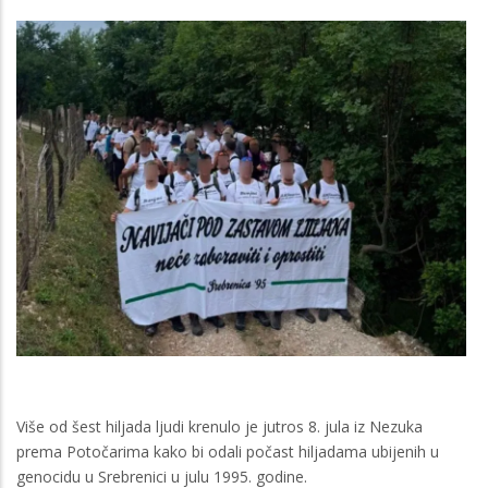
Više od šest hiljada ljudi krenulo je jutros 8. jula iz Nezuka
prema Potočarima kako bi odali počast hiljadama ubijenih u
genocidu u Srebrenici u julu 1995. godine.