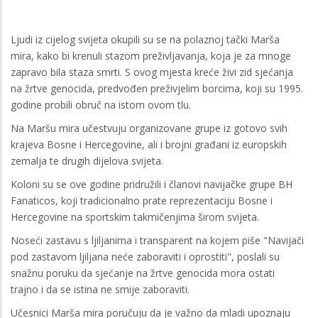
Ljudi iz cijelog svijeta okupili su se na polaznoj tački Marša
mira, kako bi krenuli stazom preživljavanja, koja je za mnoge
zapravo bila staza smrti. S ovog mjesta kreće živi zid sjećanja
na žrtve genocida, predvođen preživjelim borcima, koji su 1995.
godine probili obruč na istom ovom tlu.
Na Maršu mira učestvuju organizovane grupe iz gotovo svih
krajeva Bosne i Hercegovine, ali i brojni građani iz europskih
zemalja te drugih dijelova svijeta.
Koloni su se ove godine pridružili i članovi navijačke grupe BH
Fanaticos, koji tradicionalno prate reprezentaciju Bosne i
Hercegovine na sportskim takmičenjima širom svijeta.
Noseći zastavu s ljiljanima i transparent na kojem piše "Navijači
pod zastavom ljiljana neće zaboraviti i oprostiti", poslali su
snažnu poruku da sjećanje na žrtve genocida mora ostati
trajno i da se istina ne smije zaboraviti.
Učesnici Marša mira poručuju da je važno da mladi upoznaju