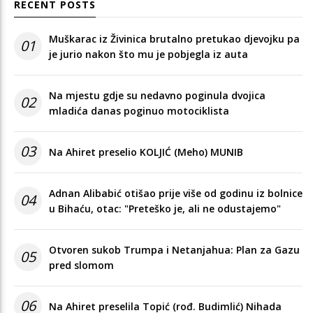
RECENT POSTS
Muškarac iz Živinica brutalno pretukao djevojku pa
01
je jurio nakon što mu je pobjegla iz auta
Na mjestu gdje su nedavno poginula dvojica
02
mladića danas poginuo motociklista
03
Na Ahiret preselio KOLJIĆ (Meho) MUNIB
Adnan Alibabić otišao prije više od godinu iz bolnice
04
u Bihaću, otac: "Preteško je, ali ne odustajemo"
Otvoren sukob Trumpa i Netanjahua: Plan za Gazu
05
pred slomom
06
Na Ahiret preselila Topić (rođ. Budimlić) Nihada