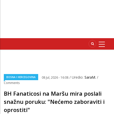
/ Uredio:
SaraM.
/
BOSNA I HERCEGOVINA
08 Jul, 2026 - 16:08
Comments
BH Fanaticosi na Maršu mira poslali
snažnu poruku: "Nećemo zaboraviti i
oprostiti"