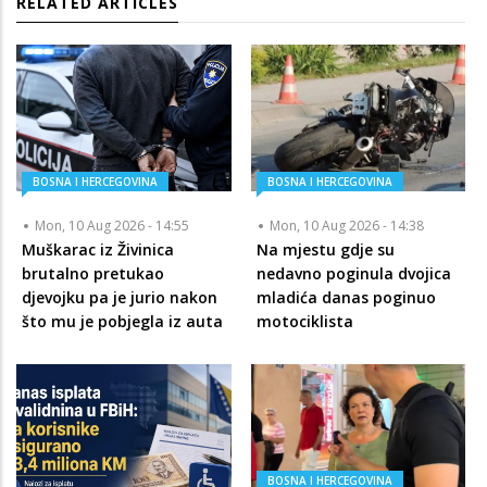
RELATED ARTICLES
BOSNA I HERCEGOVINA
BOSNA I HERCEGOVINA
Mon, 10 Aug 2026 - 14:55
Mon, 10 Aug 2026 - 14:38
Muškarac iz Živinica
Na mjestu gdje su
brutalno pretukao
nedavno poginula dvojica
djevojku pa je jurio nakon
mladića danas poginuo
što mu je pobjegla iz auta
motociklista
BOSNA I HERCEGOVINA