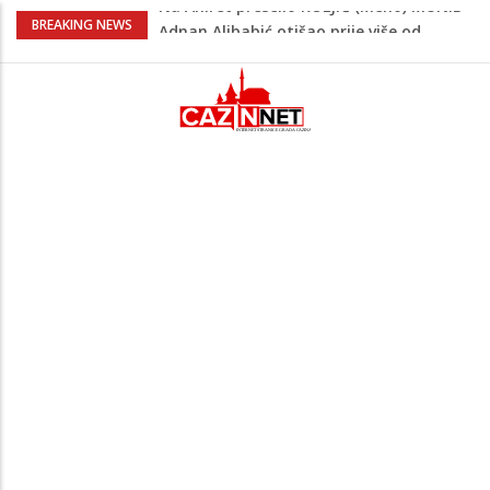
Adnan Alibabić otišao prije više od
BREAKING NEWS
godinu iz bolnice u Bihaću, otac:
"Preteško je, ali ne odustajemo"
Na mjestu gdje su nedavno poginula
dvojica mladića danas poginuo
motociklista
Muškarac iz Živinica brutalno pretukao
djevojku pa je jurio nakon što mu je
pobjegla iz auta
Danas isplata invalidnina u FBiH: Za
korisnike osigurano 63,4 miliona KM
Na Ahiret preselio KOLJIĆ (Meho) MUNIB