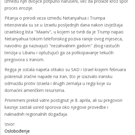
između njih dvojice potpuno narušeni, već da prolaze kroz spor
proces erozije.
Pitanja o prirodi veza između Netanyahua i Trumpa
intenzivirala su se u Izraelu posljednjih dana nakon izvještaja
izraelskog lista "Maariv", u kojem se tvrdi da je Trump napao
Netanyahua tokom telefonskog poziva ranije ovog mjeseca,
navodno ga nazivajući "nezahvalnim gadom" zbog rastućih
tenzija u Libanu i optužujući ga za potkopavanje tekućih
pregovora s Iranom.
Regija je ostala napeta otkako su SAD i Izrael krajem februara
pokrenuli zračne napade na Iran, što je izazvalo iransku
odmazdu protiv Izraela i drugih zemalja u regiji koje su
domaćini američkim resursima.
Privremeni prekid vatre postignut je 8. aprila, ali su pregovori
kasnije zastali usred sporova oko njegove provedbe i
naknadnih regionalnih događaja.
Izvor:
Oslobođenje