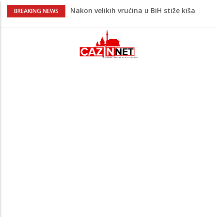
Nakon velikih vrućina u BiH stiže kiša
BREAKING NEWS
Rekordnih 20,3 miliona KM ide za
zapošljavanje i očuvanje radnih mjesta
Dok Evropa ostavlja cigarete, Hrvati
puše sve više: Treći su u cijeloj EU
Radnici više neće morati na sunce po
najvećoj vrućini: Inspektori obilaze
gradilišta
Na Ahiret preselio Ćoralić (Asim) Ibrahim
zv. Bajko