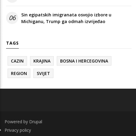
Sin egipatskih imigranata osvojio izbore u
06
Michiganu, Trump ga odmah izvrijeđao
TAGS
CAZIN
KRAJINA
BOSNA I HERCEGOVINA
REGION
SVIJET
Powered by
Drupal
FOOTER
Privacy policy