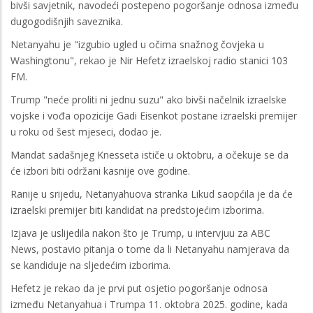
bivši savjetnik, navodeći postepeno pogoršanje odnosa između
dugogodišnjih saveznika.
Netanyahu je "izgubio ugled u očima snažnog čovjeka u
Washingtonu", rekao je Nir Hefetz izraelskoj radio stanici 103
FM.
Trump "neće proliti ni jednu suzu" ako bivši načelnik izraelske
vojske i vođa opozicije Gadi Eisenkot postane izraelski premijer
u roku od šest mjeseci, dodao je.
Mandat sadašnjeg Knesseta ističe u oktobru, a očekuje se da
će izbori biti održani kasnije ove godine.
Ranije u srijedu, Netanyahuova stranka Likud saopćila je da će
izraelski premijer biti kandidat na predstojećim izborima.
Izjava je uslijedila nakon što je Trump, u intervjuu za ABC
News, postavio pitanja o tome da li Netanyahu namjerava da
se kandiduje na sljedećim izborima.
Hefetz je rekao da je prvi put osjetio pogoršanje odnosa
između Netanyahua i Trumpa 11. oktobra 2025. godine, kada