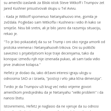
su američki izaslanik za Bliski istok Steve Witkoff i Trumpov zet
Jared Kushner prisustvovali skupu u Tel Avivu.
- Kada je Witkoff spomenuo Netanyahuovo ime, gomila je
zviždala. Pogledao sam Witkoffa i Kushnera i vidio ih kako se
smiješe. Nisu bili sretni, ali je bilo jasno da razumiju situaciju,
rekao je.
"To je bio pokazatelj da su se Trump i oni oko njega umorili od
protoka vremena i Netanyahuovih trikova. Oni su politički
saveznici s prijateljstvom koje traje decenijama, tako da
konopac između njih nije iznenada pukao, ali sam tada vidio
prve znakove kolapsa."
Hefetz je dodao da, iako državni interesi igraju ulogu u
odnosima SAD-a i Izraela, "postoji i vrlo jaka lična dimenzija".
Tvrdio je da Trumpov uži krug već neko vrijeme govori
američkom predsjedniku da je Netanyahu "veliki problem" i da
nanosi štetu.
Istovremeno, Hefetz je naglasio da ne vjeruje da su odnosi