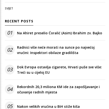
SVIJET
RECENT POSTS
01
Na Ahiret preselio Ćoralić (Asim) Ibrahim zv. Bajko
Radnici više neće morati na sunce po najvećoj
02
vrućini: Inspektori obilaze gradilišta
Dok Evropa ostavlja cigarete, Hrvati puše sve više:
03
Treći su u cijeloj EU
Rekordnih 20,3 miliona KM ide za zapošljavanje i
04
očuvanje radnih mjesta
05
Nakon velikih vrućina u BiH stiže kiša