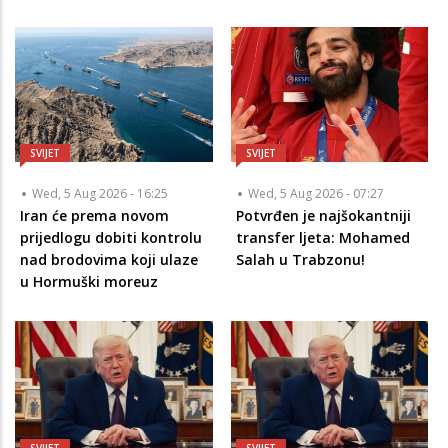
SVIJET
SVIJET
Wed, 5 Aug 2026 - 16:25
Wed, 5 Aug 2026 - 07:27
Iran će prema novom
Potvrđen je najšokantniji
prijedlogu dobiti kontrolu
transfer ljeta: Mohamed
nad brodovima koji ulaze
Salah u Trabzonu!
u Hormuški moreuz
SVIJET
SVIJET