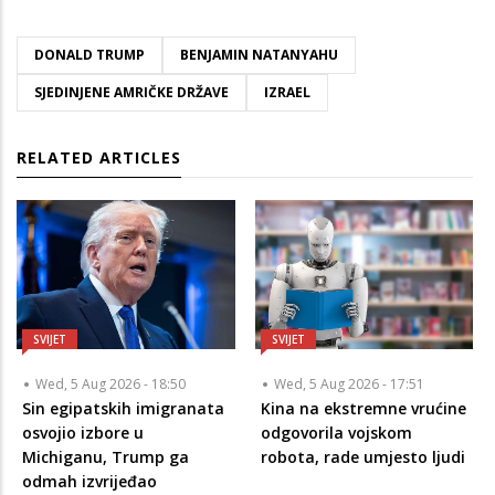
DONALD TRUMP
BENJAMIN NATANYAHU
SJEDINJENE AMRIČKE DRŽAVE
IZRAEL
RELATED ARTICLES
SVIJET
SVIJET
Wed, 5 Aug 2026 - 18:50
Wed, 5 Aug 2026 - 17:51
Sin egipatskih imigranata
Kina na ekstremne vrućine
osvojio izbore u
odgovorila vojskom
Michiganu, Trump ga
robota, rade umjesto ljudi
odmah izvrijeđao