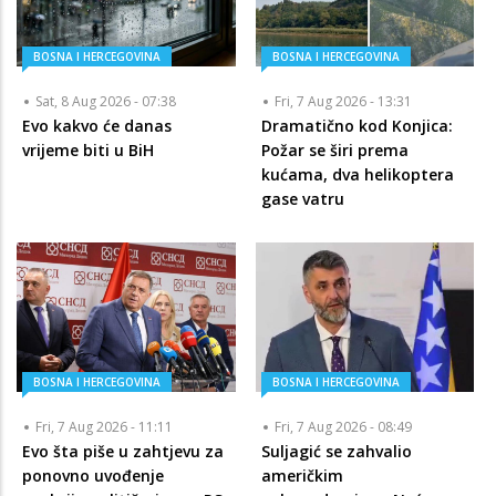
BOSNA I HERCEGOVINA
BOSNA I HERCEGOVINA
Sat, 8 Aug 2026 - 07:38
Fri, 7 Aug 2026 - 13:31
Evo kakvo će danas
Dramatično kod Konjica:
vrijeme biti u BiH
Požar se širi prema
kućama, dva helikoptera
gase vatru
BOSNA I HERCEGOVINA
BOSNA I HERCEGOVINA
Fri, 7 Aug 2026 - 11:11
Fri, 7 Aug 2026 - 08:49
Evo šta piše u zahtjevu za
Suljagić se zahvalio
ponovno uvođenje
američkim