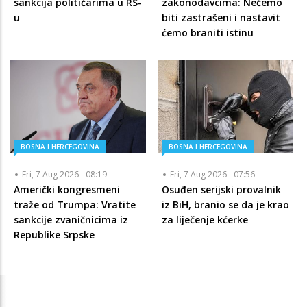
sankcija političarima u RS-
zakonodavcima: Nećemo
u
biti zastrašeni i nastavit
ćemo braniti istinu
BOSNA I HERCEGOVINA
BOSNA I HERCEGOVINA
Fri, 7 Aug 2026 - 08:19
Fri, 7 Aug 2026 - 07:56
Američki kongresmeni
Osuđen serijski provalnik
traže od Trumpa: Vratite
iz BiH, branio se da je krao
sankcije zvaničnicima iz
za liječenje kćerke
Republike Srpske