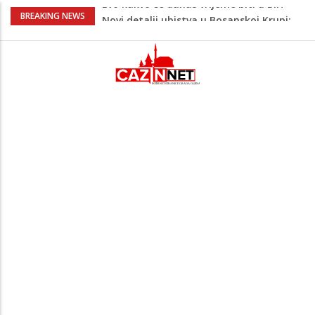
Novi detalji ubistva u Bosanskoj Krupi:
BREAKING NEWS
Nezvanično, osumnjičena supruga
ubijenog
Na Ahiret preselila Bešić (rođ. Blažević)
Senija – Sena
Na Ahiret preselio ŠUPUK (Refik) ŠEFIK
Evo koje države su zasad za, a koje
protiv Infantina na izborima: Srbija i
Hrvatska se izjasnile
Evo kakvo će danas vrijeme biti u BiH