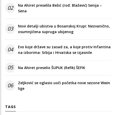
Na Ahiret preselila Bešić (rođ. Blažević) Senija –
02
Sena
Novi detalji ubistva u Bosanskoj Krupi: Nezvanično,
03
osumnjičena supruga ubijenog
Evo koje države su zasad za, a koje protiv Infantina
04
na izborima: Srbija i Hrvatska se izjasnile
05
Na Ahiret preselio ŠUPUK (Refik) ŠEFIK
Zeljković se oglasio uoči početka nove sezone Wwin
06
lige
TAGS