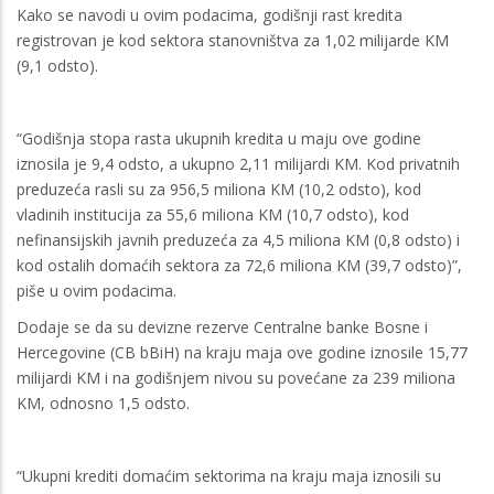
Kako se navodi u ovim podacima, godišnji rast kredita
registrovan je kod sektora stanovništva za 1,02 milijarde KM
(9,1 odsto).
“Godišnja stopa rasta ukupnih kredita u maju ove godine
iznosila je 9,4 odsto, a ukupno 2,11 milijardi KM. Kod privatnih
preduzeća rasli su za 956,5 miliona KM (10,2 odsto), kod
vladinih institucija za 55,6 miliona KM (10,7 odsto), kod
nefinansijskih javnih preduzeća za 4,5 miliona KM (0,8 odsto) i
kod ostalih domaćih sektora za 72,6 miliona KM (39,7 odsto)”,
piše u ovim podacima.
Dodaje se da su devizne rezerve Centralne banke Bosne i
Hercegovine (CB bBiH) na kraju maja ove godine iznosile 15,77
milijardi KM i na godišnjem nivou su povećane za 239 miliona
KM, odnosno 1,5 odsto.
“Ukupni krediti domaćim sektorima na kraju maja iznosili su