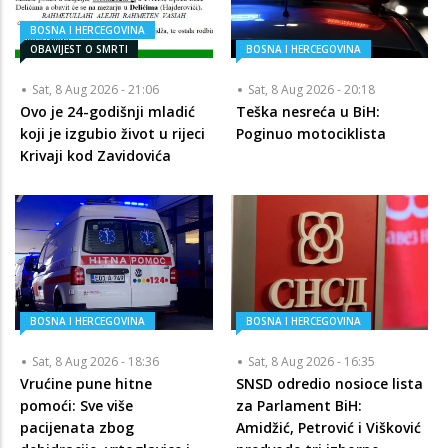
BOSNA I HERCEGOVINA
OBAVIJEST O SMRTI
BOSNA I HERCEGOVINA
Sat, 8 Aug 2026 - 21:06
Sat, 8 Aug 2026 - 20:18
Ovo je 24-godišnji mladić
Teška nesreća u BiH:
koji je izgubio život u rijeci
Poginuo motociklista
Krivaji kod Zavidovića
BOSNA I HERCEGOVINA
BOSNA I HERCEGOVINA
Sat, 8 Aug 2026 - 18:36
Sat, 8 Aug 2026 - 16:35
Vrućine pune hitne
SNSD odredio nosioce lista
pomoći: Sve više
za Parlament BiH:
pacijenata zbog
Amidžić, Petrović i Višković