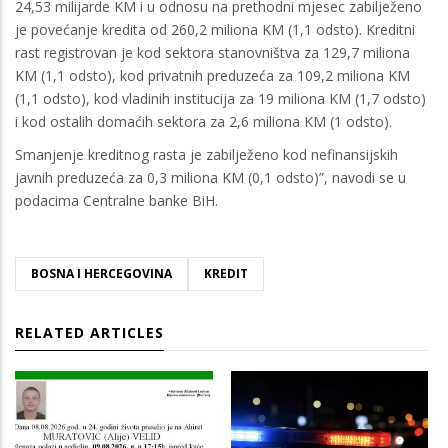
24,53 milijarde KM i u odnosu na prethodni mjesec zabilježeno
je povećanje kredita od 260,2 miliona KM (1,1 odsto). Kreditni
rast registrovan je kod sektora stanovništva za 129,7 miliona
KM (1,1 odsto), kod privatnih preduzeća za 109,2 miliona KM
(1,1 odsto), kod vladinih institucija za 19 miliona KM (1,7 odsto)
i kod ostalih domaćih sektora za 2,6 miliona KM (1 odsto).
Smanjenje kreditnog rasta je zabilježeno kod nefinansijskih
javnih preduzeća za 0,3 miliona KM (0,1 odsto)”, navodi se u
podacima Centralne banke BiH.
BOSNA I HERCEGOVINA
KREDIT
RELATED ARTICLES