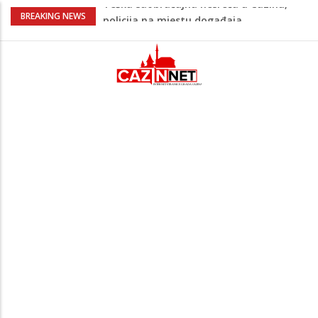
Ovo je 24-godišnji mladić koji je izgubio
BREAKING NEWS
život u rijeci Krivaji kod Zavidovića
Na Ahiret preselio LJUBIJANKIĆ (Hasan)
REDŽEP
Na Ahiret preselio HALILOVIĆ (Smajil)
SEJAD
Sutra dženaza Hamdiji Šahinoviću iz
Bosanske Krupe, kojeg je usmrtila
supruga
Teška saobraćajna nesreća u Cazinu,
policija na mjestu događaja