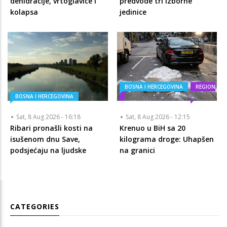
dehidracije, vrtoglavice i
predvode tri izborne
kolapsa
jedinice
BOSNA I HERCEGOVINA
REGION
BOSNA I HERCEGOVINA
Sat, 8 Aug 2026 - 16:18
Sat, 8 Aug 2026 - 12:15
Ribari pronašli kosti na
Krenuo u BiH sa 20
isušenom dnu Save,
kilograma droge: Uhapšen
podsjećaju na ljudske
na granici
CATEGORIES