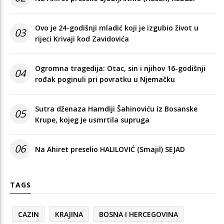
Ovo je 24-godišnji mladić koji je izgubio život u
03
rijeci Krivaji kod Zavidovića
Ogromna tragedija: Otac, sin i njihov 16-godišnji
04
rođak poginuli pri povratku u Njemačku
Sutra dženaza Hamdiji Šahinoviću iz Bosanske
05
Krupe, kojeg je usmrtila supruga
06
Na Ahiret preselio HALILOVIĆ (Smajil) SEJAD
TAGS
CAZIN
KRAJINA
BOSNA I HERCEGOVINA