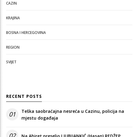
CAZIN
KRAJINA
BOSNA I HERCEGOVINA
REGION
SVIJET
RECENT POSTS
Teška saobraćajna nesreća u Cazinu, policija na
01
mjestu događaja
02
Na Ahiret preselio LJUBIJANKIĆ (Hasan) REDŽEP