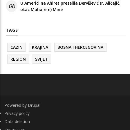
U Americi na Ahiret preselila Dervišević (r. Aličajić,
06
otac Muharem) Mine
TAGS
CAZIN
KRAJINA
BOSNA I HERCEGOVINA
REGION
SVIJET
Powered by
Drupal
FOOTER
Privacy policy
Data deletion
Impressum