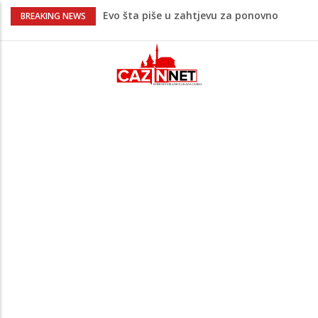
Evo šta piše u zahtjevu za ponovno
BREAKING NEWS
uvođenje sankcija političarima u RS-u
Četvrto ljeto zaredom Trg slobode
postaje Naše mjesto - Bingo Ljetno kino
Tuzla
Na Ahiret preselio Veladžić (Abid)
Muhamed
U Americi na Ahiret preselila Dervišević
(r. Aličajić, otac Muharem) Mine
Počeo jubilarni Memorijal “Izet Nanić”:
Bužim devet dana u znaku futsala i
sjećanja.