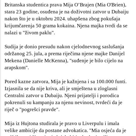
Britanska studentica prava Mija O’Brajen (Mia O'Brien),
stara 23 godine, osuđena je na doživotni zatvor u Dubaiju
nakon što je u oktobru 2024. uhapšena zbog pokušaja
krijumčarenja 50 grama kokaina. Njena majka tvrdi da se
nalazi u "živom paklu".
Sudija je donio presudu nakon cjelodnevnog saslušanja
održanog 25. jula, a prema riječima njene majke Danijel
Mekena (Danielle McKenna), "suđenje je bilo cijelo na
arapskom".
Pored kazne zatvora, Mija je kažnjena i sa 100.000 funti.
Izjasnila se da nije kriva, ali je smještena u zloglasni
Centralni zatvor u Dubaiju. Njeni prijatelji i porodica
pokrenuli su kampanju za njenu nevinost, tvrdeći da je
riječ o "pogrešci pravde".
Mija iz Hujtona studirala je pravo u Liverpulu i imala
velike ambicije da postane advokatica. "Mia osjeća da je