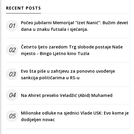
RECENT POSTS
Počeo jubilarni Memorijal “Izet Nanić”: Bužim devet
01
dana u znaku futsala i sjećanja.
Četvrto ljeto zaredom Trg slobode postaje Naše
02
mjesto - Bingo Ljetno kino Tuzla
Evo šta piše u zahtjevu za ponovno uvođenje
03
sankcija političarima u RS-u
04
Na Ahiret preselio Veladžić (Abid) Muhamed
Milionske odluke na sjednici Vlade USK: Evo kome je
05
dodijeljen novac