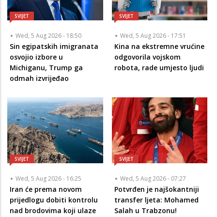
SVIJET
SVIJET
Wed, 5 Aug 2026 - 18:50
Wed, 5 Aug 2026 - 17:51
Sin egipatskih imigranata
Kina na ekstremne vrućine
osvojio izbore u
odgovorila vojskom
Michiganu, Trump ga
robota, rade umjesto ljudi
odmah izvrijeđao
SVIJET
SVIJET
Wed, 5 Aug 2026 - 16:25
Wed, 5 Aug 2026 - 07:27
Iran će prema novom
Potvrđen je najšokantniji
prijedlogu dobiti kontrolu
transfer ljeta: Mohamed
nad brodovima koji ulaze
Salah u Trabzonu!