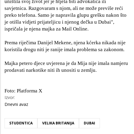
uništila svoj život jer je htjela biti advokatica ili
savjetnica. Razgovaram s njom, ali ne može previše reći
preko telefona. Samo je napravila glupu grešku nakon što
je otišla vidjeti prijateljicu i njenog dečka u Dubai",
ispričala je njena majka za Mail Online.
Prema riječima Danijel Mekene, njena kćerka nikada nije
koristila drogu niti je ranije imala problema sa zakonom.
Majka petero djece uvjerena je da Mija nije imala namjeru
prodavati narkotike niti ih unositi u zemlju.
Foto: Platforma X
Izvor:
Dnevni avaz
STUDENTICA
VELIKA BRITANIJA
DUBAI