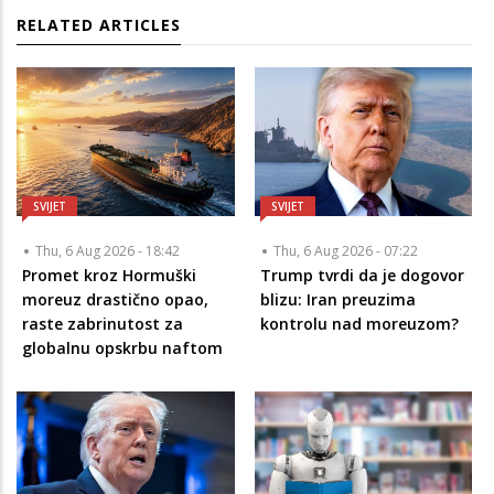
RELATED ARTICLES
SVIJET
SVIJET
Thu, 6 Aug 2026 - 18:42
Thu, 6 Aug 2026 - 07:22
Promet kroz Hormuški
Trump tvrdi da je dogovor
moreuz drastično opao,
blizu: Iran preuzima
raste zabrinutost za
kontrolu nad moreuzom?
globalnu opskrbu naftom