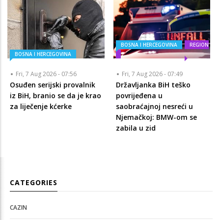
BOSNA I HERCEGOVINA
REGION
BOSNA I HERCEGOVINA
Fri, 7 Aug 2026 - 07:56
Fri, 7 Aug 2026 - 07:49
Osuđen serijski provalnik
Državljanka BiH teško
iz BiH, branio se da je krao
povrijeđena u
za liječenje kćerke
saobraćajnoj nesreći u
Njemačkoj: BMW-om se
zabila u zid
CATEGORIES
CAZIN