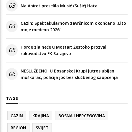
03
Na Ahiret preselila Musić (Sušić) Hata
Cazin: Spektakularnom završnicom okončano „Lito
04
moje medeno 2026“
Horde zla neće u Mostar: Žestoko prozvali
05
rukovodstvo FK Sarajevo
NESLUŽBENO: U Bosanskoj Krupi jutros ubijen
06
muškarac, policija još bez službenog saopćenja
TAGS
CAZIN
KRAJINA
BOSNA I HERCEGOVINA
REGION
SVIJET