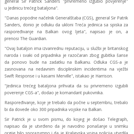
general Sir Patrick Sanders "privremeno izgubio povjerenje"
u Jedinicu trećeg bataljona".
"Danas popodne načelnik Generalštaba (CGS), general Sir Patrik
Sanders, donio je odluku da ukloni Treća jedinica sa spiska za
raspoređivanje na Balkan ovog ljeta", napisao je on, a
prenosi The Guardian.
"Ovaj bataljon ima izvanrednu reputaciju, u službi je britanskog
naroda i svaki od pripadnika je razočaran zbog gubitka šanse
da ponovo bude na zadatku na Balkanu. Odluka CGS-a je
zasnovana na nedavnim disciplinskim incidentima na vježbi
Swift Response i u kasarni Merville", istakao je Harrison.
"Jedinica trećeg bataljona prihvata da su privremeno izgubili
poverenje CGS-a", dodao je komandant pukovnika.
Raspoređivanje, koje je trebalo da počne u septembru, trebalo
bi da dovede oko 300 pripadnika vojske na Balkan.
Sir Patrick je u svom pismu, do kojeg je došao Telegraph,
napisao da je utvrđeno da je navodno ponašanje u snimku
orgije bilo sporazumno i da je Kraljevska vojna policija utvrdila