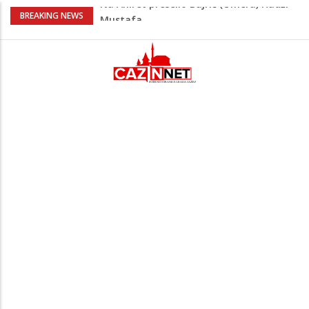
AŽURIRANO: Ubistvo u Bosanskoj Krupi:
BREAKING NEWS
Muškarac pronađen mrtav u kući,
osumnjičeni uhapšen
Horde zla neće u Mostar: Žestoko
prozvali rukovodstvo FK Sarajevo
Cazin: Spektakularnom završnicom
okončano „Lito moje medeno 2026“
Na Ahiret preselila Musić (Sušić) Hata
Na Ahiret preselio Bajrić (Omera) Hadži
Mustafa