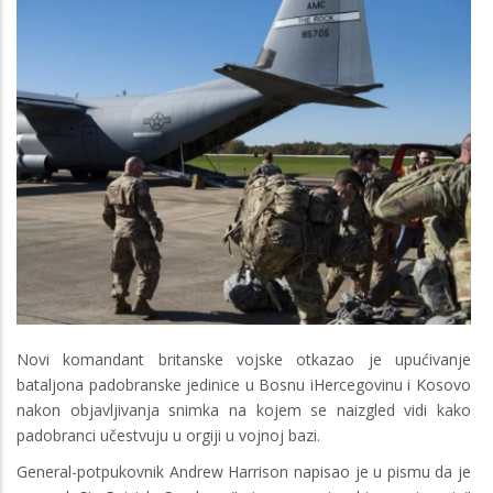
Novi komandant britanske vojske otkazao je upućivanje
bataljona padobranske jedinice u Bosnu iHercegovinu i Kosovo
nakon objavljivanja snimka na kojem se naizgled vidi kako
padobranci učestvuju u orgiji u vojnoj bazi.
General-potpukovnik Andrew Harrison napisao je u pismu da je