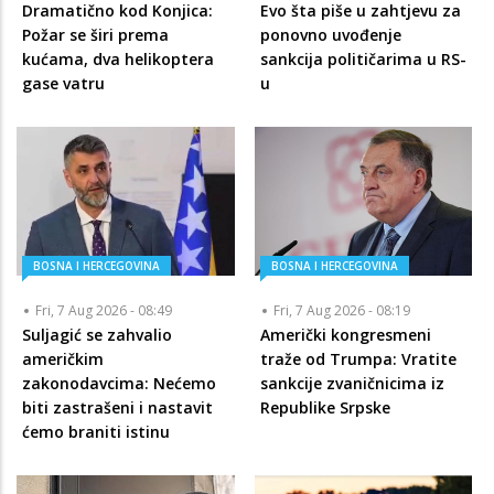
Dramatično kod Konjica:
Evo šta piše u zahtjevu za
Požar se širi prema
ponovno uvođenje
kućama, dva helikoptera
sankcija političarima u RS-
gase vatru
u
BOSNA I HERCEGOVINA
BOSNA I HERCEGOVINA
Fri, 7 Aug 2026 - 08:49
Fri, 7 Aug 2026 - 08:19
Suljagić se zahvalio
Američki kongresmeni
američkim
traže od Trumpa: Vratite
zakonodavcima: Nećemo
sankcije zvaničnicima iz
biti zastrašeni i nastavit
Republike Srpske
ćemo braniti istinu