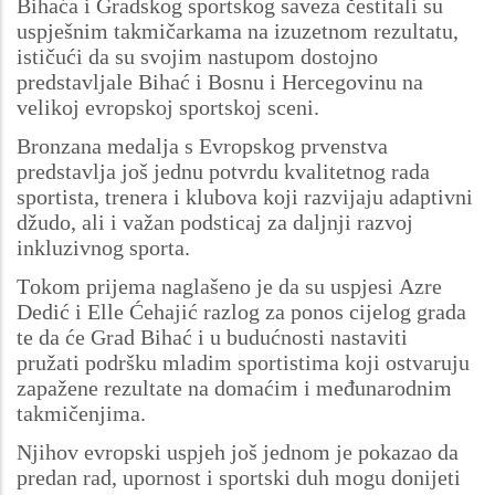
Bihaća i Gradskog sportskog saveza čestitali su
uspješnim takmičarkama na izuzetnom rezultatu,
ističući da su svojim nastupom dostojno
predstavljale Bihać i Bosnu i Hercegovinu na
velikoj evropskoj sportskoj sceni.
Bronzana medalja s Evropskog prvenstva
predstavlja još jednu potvrdu kvalitetnog rada
sportista, trenera i klubova koji razvijaju adaptivni
džudo, ali i važan podsticaj za daljnji razvoj
inkluzivnog sporta.
Tokom prijema naglašeno je da su uspjesi Azre
Dedić i Elle Ćehajić razlog za ponos cijelog grada
te da će Grad Bihać i u budućnosti nastaviti
pružati podršku mladim sportistima koji ostvaruju
zapažene rezultate na domaćim i međunarodnim
takmičenjima.
Njihov evropski uspjeh još jednom je pokazao da
predan rad, upornost i sportski duh mogu donijeti