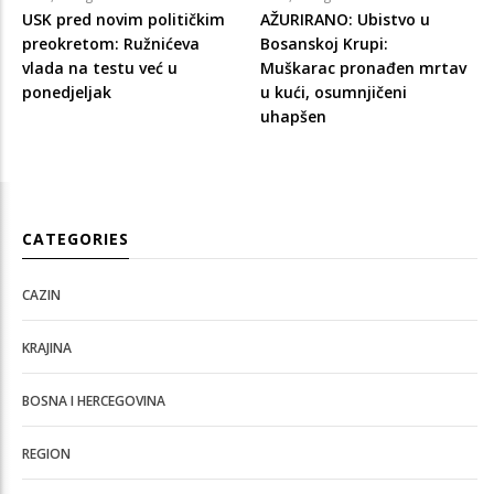
USK pred novim političkim
AŽURIRANO: Ubistvo u
preokretom: Ružnićeva
Bosanskoj Krupi:
vlada na testu već u
Muškarac pronađen mrtav
ponedjeljak
u kući, osumnjičeni
uhapšen
CATEGORIES
CAZIN
KRAJINA
BOSNA I HERCEGOVINA
REGION