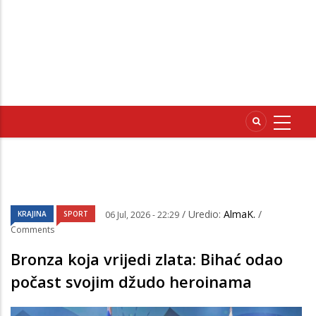
/ Uredio:
AlmaK.
/
KRAJINA
SPORT
06 Jul, 2026 - 22:29
Comments
Bronza koja vrijedi zlata: Bihać odao
počast svojim džudo heroinama