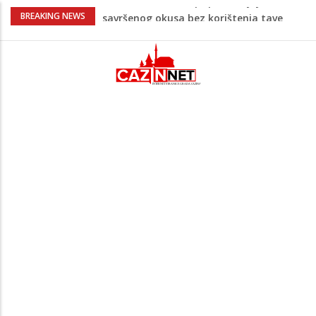
Stvari koje su djeca 80-ih radila bez
BREAKING NEWS
pitanja, a danas moraju tražiti
dopuštenje
Dječak ukrasio zlatnog retrivera
naljepnicama, njegova reakcija je hit
(VIDEO)
Skupština Čelika podržala izgradnju
Nacionalnog stadiona u Zenici, ali pod
određenim uslovima u korist kluba
Doktori otkrivaju zašto duže spavanje
vikendom ne nadoknađuje izgubljeni san
Kuhar otkrio kako pripremiti jaja
savršenog okusa bez korištenja tave