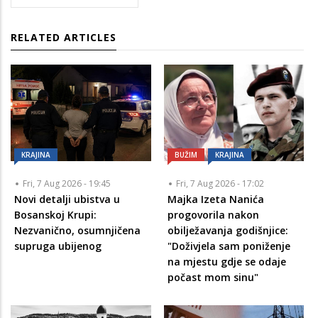
RELATED ARTICLES
KRAJINA
BUŽIM
KRAJINA
Fri, 7 Aug 2026 - 19:45
Fri, 7 Aug 2026 - 17:02
Novi detalji ubistva u
Majka Izeta Nanića
Bosanskoj Krupi:
progovorila nakon
Nezvanično, osumnjičena
obilježavanja godišnjice:
supruga ubijenog
"Doživjela sam poniženje
na mjestu gdje se odaje
počast mom sinu"