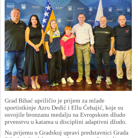
Grad Bihać upriličio je prijem za mlade
sportistkinje Azru Dedić i Ellu Ćehajić, koje su
osvojile bronzanu medalju na Evropskom džudo
prvenstvu u katama u disciplini adaptivni džudo.
Na prijemu u Gradskoj upravi predstavnici Grada