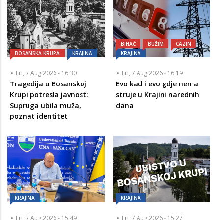
BIHAĆ
BUŽIM
CAZIN
BOSANSKA KRUPA
KRAJINA
KRAJINA
Fri, 7 Aug 2026 - 16:30
Fri, 7 Aug 2026 - 16:19
Tragedija u Bosanskoj
Evo kad i evo gdje nema
Krupi potresla javnost:
struje u Krajini narednih
Supruga ubila muža,
dana
poznat identitet
KRAJINA
KRAJINA
Fri, 7 Aug 2026 - 15:49
Fri, 7 Aug 2026 - 15:27