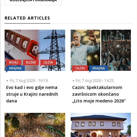
RELATED ARTICLES
BIHAĆ
BUŽIM
CAZIN
KRAJINA
CAZIN
KRAJINA
Fri, 7 Aug 2026 - 16:19
Fri, 7 Aug 2026 - 14:25
Evo kad i evo gdje nema
Cazin: Spektakularnom
struje u Krajini narednih
završnicom okončano
dana
„Lito moje medeno 2026“