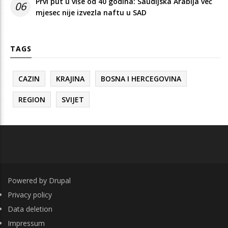
Prvi put u više od 40 godina: Saudijska Arabija već
06
mjesec nije izvezla naftu u SAD
TAGS
CAZIN
KRAJINA
BOSNA I HERCEGOVINA
REGION
SVIJET
Powered by
Drupal
FOOTER
Privacy policy
Data deletion
Impressum