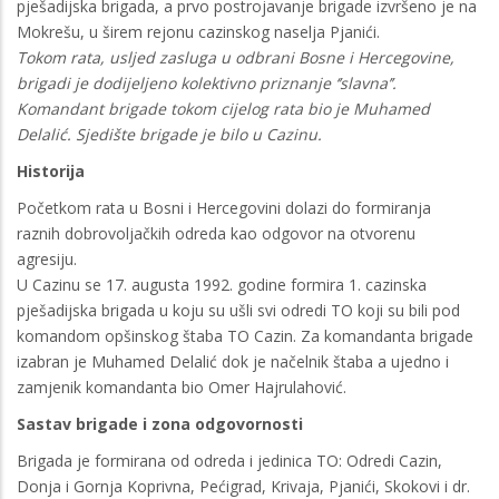
pješadijska brigada, a prvo postrojavanje brigade izvršeno je na
Mokrešu, u širem rejonu cazinskog naselja Pjanići.
Tokom rata, usljed zasluga u odbrani Bosne i Hercegovine,
brigadi je dodijeljeno kolektivno priznanje ‘’slavna’’.
Komandant brigade tokom cijelog rata bio je Muhamed
Delalić. Sjedište brigade je bilo u Cazinu.
Historija
Početkom rata u Bosni i Hercegovini dolazi do formiranja
raznih dobrovoljačkih odreda kao odgovor na otvorenu
agresiju.
U Cazinu se 17. augusta 1992. godine formira 1. cazinska
pješadijska brigada u koju su ušli svi odredi TO koji su bili pod
komandom opšinskog štaba TO Cazin. Za komandanta brigade
izabran je Muhamed Delalić dok je načelnik štaba a ujedno i
zamjenik komandanta bio Omer Hajrulahović.
Sastav brigade i zona odgovornosti
Brigada je formirana od odreda i jedinica TO: Odredi Cazin,
Donja i Gornja Koprivna, Pećigrad, Krivaja, Pjanići, Skokovi i dr.