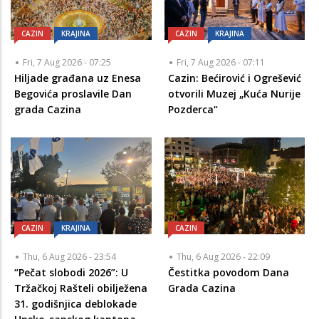
CAZIN
KRAJINA
CAZIN
KRAJINA
Fri, 7 Aug 2026 - 07:25
Fri, 7 Aug 2026 - 07:11
Hiljade građana uz Enesa
Cazin: Bećirović i Ogrešević
Begovića proslavile Dan
otvorili Muzej „Kuća Nurije
grada Cazina
Pozderca“
CAZIN
KRAJINA
CAZIN
Thu, 6 Aug 2026 - 23:54
Thu, 6 Aug 2026 - 22:09
“Pečat slobodi 2026”: U
Čestitka povodom Dana
Tržačkoj Rašteli obilježena
Grada Cazina
31. godišnjica deblokade