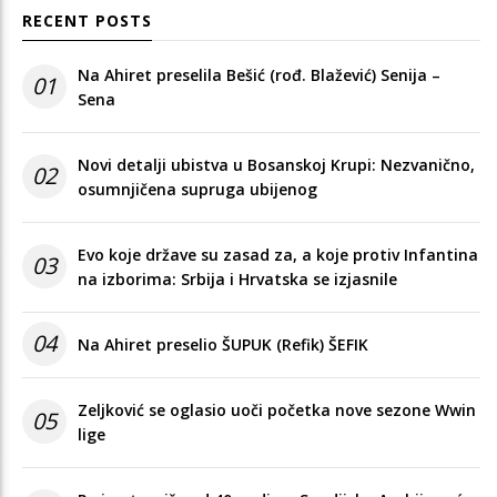
RECENT POSTS
Na Ahiret preselila Bešić (rođ. Blažević) Senija –
01
Sena
Novi detalji ubistva u Bosanskoj Krupi: Nezvanično,
02
osumnjičena supruga ubijenog
Evo koje države su zasad za, a koje protiv Infantina
03
na izborima: Srbija i Hrvatska se izjasnile
04
Na Ahiret preselio ŠUPUK (Refik) ŠEFIK
Zeljković se oglasio uoči početka nove sezone Wwin
05
lige