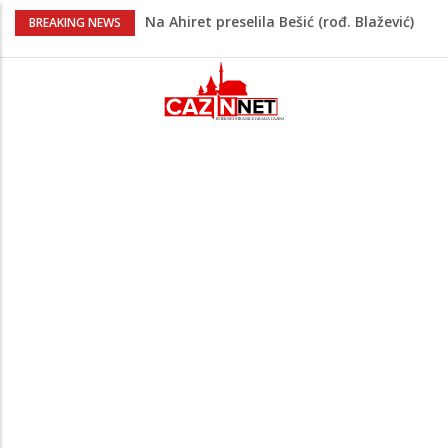
Na Ahiret preselila Bešić (rođ. Blažević)
BREAKING NEWS
Senija – Sena
Na Ahiret preselio ŠUPUK (Refik) ŠEFIK
Evo koje države su zasad za, a koje
protiv Infantina na izborima: Srbija i
Hrvatska se izjasnile
Majka Izeta Nanića progovorila nakon
obilježavanja godišnjice: "Doživjela sam
poniženje na mjestu gdje se odaje
počast mom sinu"
Novi detalji ubistva u Bosanskoj Krupi:
Nezvanično, osumnjičena supruga
ubijenog