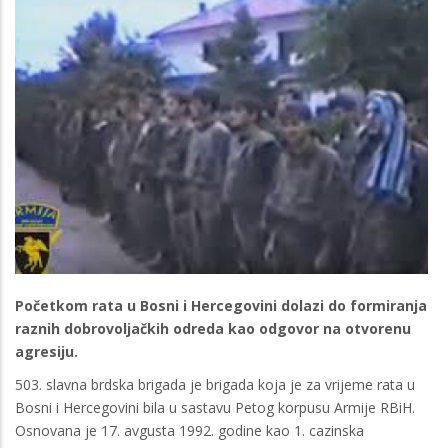
Početkom rata u Bosni i Hercegovini dolazi do formiranja
raznih dobrovoljačkih odreda kao odgovor na otvorenu
agresiju.
503. slavna brdska brigada je brigada koja je za vrijeme rata u
Bosni i Hercegovini bila u sastavu Petog korpusu Armije RBiH.
Osnovana je 17. avgusta 1992. godine kao 1. cazinska