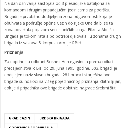
Na dan osnivanja sastojala od 3 pješadijska bataljona sa
komandom i drugim pripadajućim jedinicama za podršku.
Brigadi je prvobitno dodijeljena zona odgovornosti koja je
obuhvatala područje općine Cazin do rijeke Une da bi se ta
zona povećala pojavom secesioničkih snaga Fikreta Abdića.
Brigada je tokom rata a po potrebi djelovala i u zonama drugih
brigada iz sastava 5. korpusa Armije RBiH.
Priznanja
Za doprinos u odbrani Bosne i Hercegovine a prema odluci
predsjedništva R BiH od 29. juna 1995. godine, 503. brigadi je
dodijeljen naziv slavna brigada. 28 boraca i starješina ovo
brigade su nosioci najvišeg pojedinačnog priznanja Zlatni ljiljan,
dok je 6 pripadnika ove brigade dobitnici nagrade Srebrni štit.
GRAD CAZIN
BRDSKA BRIGADA
GODIŠNJICA FORMIRANJA