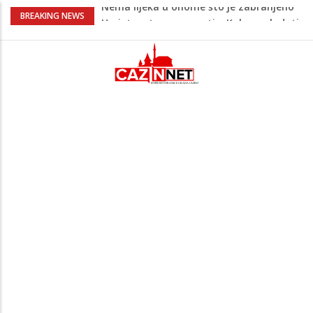
Umjetnost usporenosti – Kako savladati
BREAKING NEWS
"spori vikend" i zaista se odmoriti
Maloljetnik u policijskoj stanici napao
policajca i oštetio vrata
Razmišljate koji automobil kupiti? Nova
Honda Civic dobila odlične ocjene
Pet namirnica za doručak koje će vas
držati sitima sve do ručka
Nema lijeka u onome što je zabranjeno