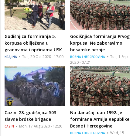
Godišnjica formiranja 5.
Godišnjica formiranja Prvog
korpusa obilježena u
korpusa: Ne zaboravimo
gradovima i općinama USK
bosanske heroje
Tue, 20 Oct 2020 - 17:00
Tue, 1 Sep
KRAJINA
BOSNA I HERCEGOVINA
2020 - 07:21
Cazin: 28. godišnjica 503
Na današnji dan 1992. je
slavne brdske brigade
formirana Armija Republike
Bosne i Hercegovine
Mon, 17 Aug 2020 - 12:20
CAZIN
Wed, 15
BOSNA I HERCEGOVINA