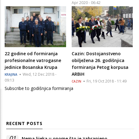
Apr 2020 - 06:42
22 godine od formiranja
Cazin: Dostojanstveno
profesionalne vatrogasne
obilježena 26. godišnjica
jedinice Bosanska Krupa
formiranja Petog korpusa
ARBiH
Wed, 12 Dec 2018 -
KRAJINA
09:13
Fri, 19 Oct 2018 - 11:49
CAZIN
Subscribe to godišnjica formiranja
RECENT POSTS
01
Nema lijeka u onome što je zabranjeno