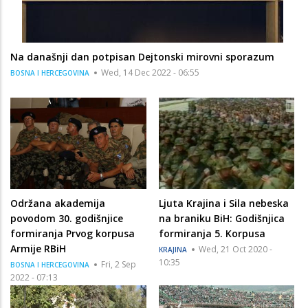
Na današnji dan potpisan Dejtonski mirovni sporazum
Wed, 14 Dec 2022 - 06:55
BOSNA I HERCEGOVINA
Održana akademija
Ljuta Krajina i Sila nebeska
povodom 30. godišnjice
na braniku BiH: Godišnjica
formiranja Prvog korpusa
formiranja 5. Korpusa
Armije RBiH
Wed, 21 Oct 2020 -
KRAJINA
10:35
Fri, 2 Sep
BOSNA I HERCEGOVINA
2022 - 07:13