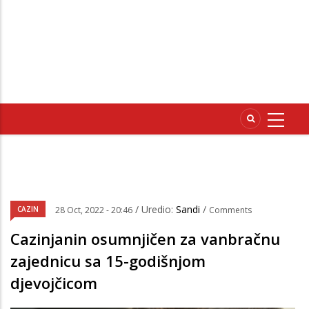
/ Uredio:
Sandi
/
CAZIN
28 Oct, 2022 - 20:46
Comments
Cazinjanin osumnjičen za vanbračnu
zajednicu sa 15-godišnjom
djevojčicom