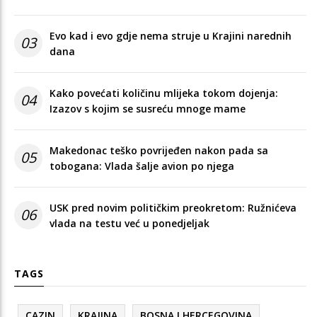
Evo kad i evo gdje nema struje u Krajini narednih
03
dana
Kako povećati količinu mlijeka tokom dojenja:
04
Izazov s kojim se susreću mnoge mame
Makedonac teško povrijeđen nakon pada sa
05
tobogana: Vlada šalje avion po njega
USK pred novim političkim preokretom: Ružnićeva
06
vlada na testu već u ponedjeljak
TAGS
CAZIN
KRAJINA
BOSNA I HERCEGOVINA