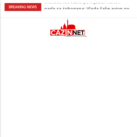
Kako povećati količinu mlijeka tokom
BREAKING NEWS
dojenja: Izazov s kojim se susreću mnoge
mame
Evo kad i evo gdje nema struje u Krajini
narednih dana
Tragedija u Bosanskoj Krupi potresla
javnost: Supruga ubila muža, poznat
identitet
Na Ahiret preselila HASANBAŠIĆ MIRSADA
rođ. DIZDAREVIĆ
Makedonac teško povrijeđen nakon
pada sa tobogana: Vlada šalje avion po
njega