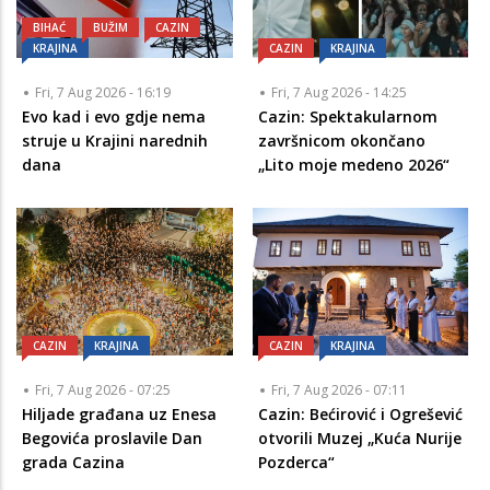
BIHAĆ
BUŽIM
CAZIN
KRAJINA
CAZIN
KRAJINA
Fri, 7 Aug 2026 - 16:19
Fri, 7 Aug 2026 - 14:25
Evo kad i evo gdje nema
Cazin: Spektakularnom
struje u Krajini narednih
završnicom okončano
dana
„Lito moje medeno 2026“
CAZIN
KRAJINA
CAZIN
KRAJINA
Fri, 7 Aug 2026 - 07:25
Fri, 7 Aug 2026 - 07:11
Hiljade građana uz Enesa
Cazin: Bećirović i Ogrešević
Begovića proslavile Dan
otvorili Muzej „Kuća Nurije
grada Cazina
Pozderca“