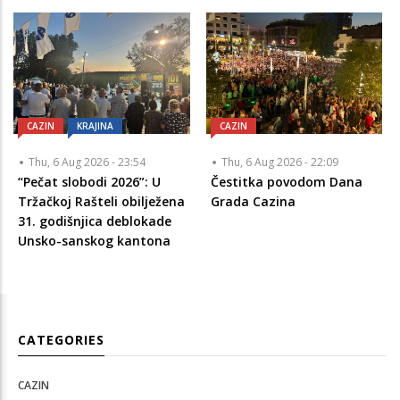
CAZIN
KRAJINA
CAZIN
Thu, 6 Aug 2026 - 23:54
Thu, 6 Aug 2026 - 22:09
“Pečat slobodi 2026”: U
Čestitka povodom Dana
Tržačkoj Rašteli obilježena
Grada Cazina
31. godišnjica deblokade
Unsko-sanskog kantona
CATEGORIES
CAZIN