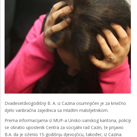
Dvadesetdvogodišnji B. A. iz Cazina osumnjičen je za krivično
djelo vanbračna zajednica sa mlađim maloljetnikom.
Prema informacijama iz MUP-a Unsko-sanskog kantona, policiji
se obratio uposlenik Centra za socijalni rad Cazin, te prijavio
B.A. da je oženio 15-godišnju djevojčicu, također, iz Cazina.