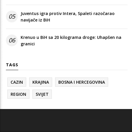
Juventus igra protiv Intera, Spaleti razočarao
05
navijače iz BiH
Krenuo u BiH sa 20 kilograma droge: Uhapšen na
06
granici
TAGS
CAZIN
KRAJINA
BOSNA I HERCEGOVINA
REGION
SVIJET