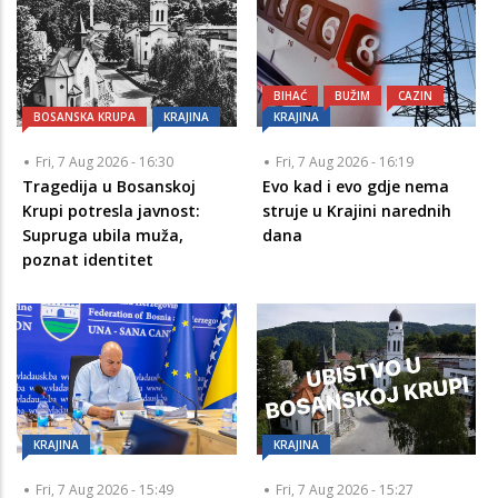
BIHAĆ
BUŽIM
CAZIN
BOSANSKA KRUPA
KRAJINA
KRAJINA
Fri, 7 Aug 2026 - 16:30
Fri, 7 Aug 2026 - 16:19
Tragedija u Bosanskoj
Evo kad i evo gdje nema
Krupi potresla javnost:
struje u Krajini narednih
Supruga ubila muža,
dana
poznat identitet
KRAJINA
KRAJINA
Fri, 7 Aug 2026 - 15:49
Fri, 7 Aug 2026 - 15:27