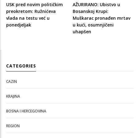
USK pred novim političkim
AŽURIRANO: Ubistvo u
preokretom: Ružnićeva
Bosanskoj Krupi:
vlada na testu već u
Muškarac pronađen mrtav
ponedjeljak
u kući, osumnjičeni
uhapšen
CATEGORIES
CAZIN
KRAJINA
BOSNA I HERCEGOVINA
REGION