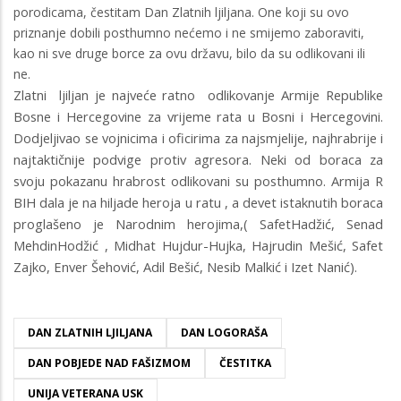
porodicama, čestitam Dan Zlatnih ljiljana. One koji su ovo
priznanje dobili posthumno nećemo i ne smijemo zaboraviti,
kao ni sve druge borce za ovu državu, bilo da su odlikovani ili
ne.
Zlatni
ljiljan je najveće ratno
odlikovanje Armije Republike
Bosne i Hercegovine za vrijeme rata u Bosni i Hercegovini.
Dodjeljivao se vojnicima i oficirima za najsmjelije, najhrabrije i
najtaktičnije podvige protiv agresora. Neki od boraca za
svoju pokazanu hrabrost odlikovani su posthumno. Armija R
BIH dala je na hiljade heroja u ratu , a devet istaknutih boraca
proglašeno je Narodnim herojima,( SafetHadžić, Senad
MehdinHodžić , Midhat Hujdur-Hujka, Hajrudin Mešić, Safet
Zajko, Enver Šehović, Adil Bešić, Nesib Malkić i Izet Nanić).
DAN ZLATNIH LJILJANA
DAN LOGORAŠA
DAN POBJEDE NAD FAŠIZMOM
ČESTITKA
UNIJA VETERANA USK