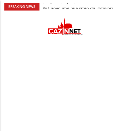
Šta se dešava u Europi? Dron iz
BREAKING NEWS
Rumunije ušao u Bugarsku i eksplodirao
kod gasovoda
Ribari pronašli kosti na isušenom dnu
Save, podsjećaju na ljudske
Sud zaustavio Trumpov plan za veliku
plesnu dvoranu u Bijeloj kući
Bebe koje odrastaju uz pse su zdravije:
Evo šta ih štiti
Šta je Vučić prešutio Zelenskom?
Putinovo ime nije smio da izgovori