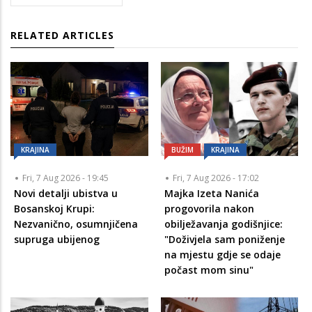
RELATED ARTICLES
KRAJINA
BUŽIM
KRAJINA
Fri, 7 Aug 2026 - 19:45
Fri, 7 Aug 2026 - 17:02
Novi detalji ubistva u
Majka Izeta Nanića
Bosanskoj Krupi:
progovorila nakon
Nezvanično, osumnjičena
obilježavanja godišnjice:
supruga ubijenog
"Doživjela sam poniženje
na mjestu gdje se odaje
počast mom sinu"