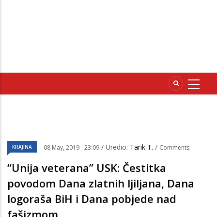
/ Uredio:
Tarik T.
/
KRAJINA
08 May, 2019 - 23:09
Comments
“Unija veterana” USK: Čestitka
povodom Dana zlatnih ljiljana, Dana
logoraša BiH i Dana pobjede nad
fašizmom