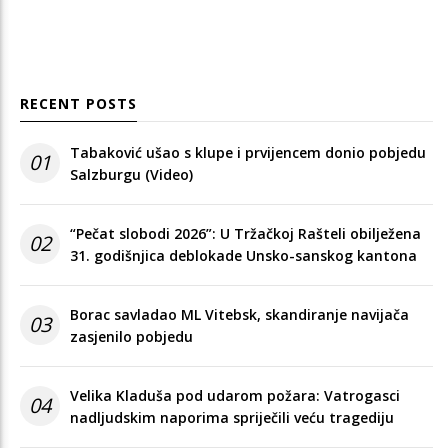
RECENT POSTS
Tabaković ušao s klupe i prvijencem donio pobjedu
01
Salzburgu (Video)
“Pečat slobodi 2026”: U Tržačkoj Rašteli obilježena
02
31. godišnjica deblokade Unsko-sanskog kantona
Borac savladao ML Vitebsk, skandiranje navijača
03
zasjenilo pobjedu
Velika Kladuša pod udarom požara: Vatrogasci
04
nadljudskim naporima spriječili veću tragediju