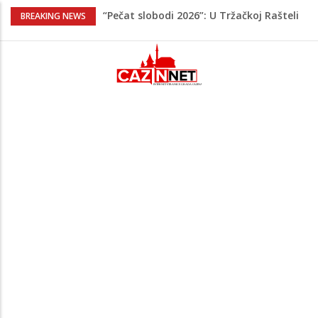
“Pečat slobodi 2026”: U Tržačkoj Rašteli
BREAKING NEWS
obilježena 31. godišnjica deblokade
Unsko-sanskog kantona
Porodica iz Krajine u centru afere,
gradonačelnik Kelna pokrenuo istragu
Čestitka povodom Dana Grada Cazina
Velika Kladuša pod udarom požara:
Vatrogasci nadljudskim naporima
spriječili veću tragediju
Tabaković ušao s klupe i prvijencem
donio pobjedu Salzburgu (Video)