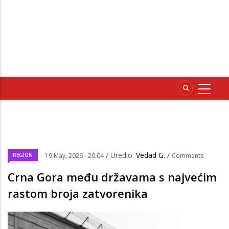
/ Uredio:
Vedad G.
/
REGION
19 May, 2026 - 20:04
Comments
Crna Gora među državama s najvećim
rastom broja zatvorenika