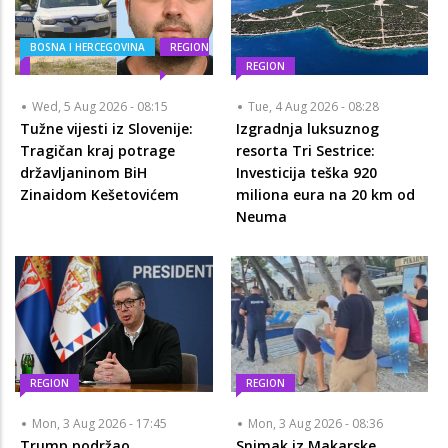
BOSNA I HERCEGOVINA
REGION
REGION
Wed, 5 Aug 2026 - 08:15
Tue, 4 Aug 2026 - 08:28
Tužne vijesti iz Slovenije:
Izgradnja luksuznog
Tragičan kraj potrage
resorta Tri Sestrice:
državljaninom BiH
Investicija teška 920
Zinaidom Kešetovićem
miliona eura na 20 km od
Neuma
REGION
REGION
Mon, 3 Aug 2026 - 17:45
Mon, 3 Aug 2026 - 08:36
Trump podržao
Snimak iz Makarske