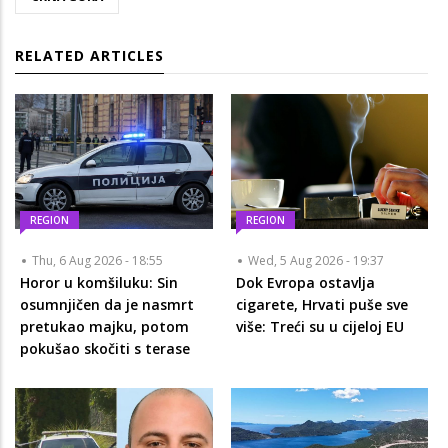
RELATED ARTICLES
REGION
REGION
Thu, 6 Aug 2026 - 18:55
Wed, 5 Aug 2026 - 19:37
Horor u komšiluku: Sin
Dok Evropa ostavlja
osumnjičen da je nasmrt
cigarete, Hrvati puše sve
pretukao majku, potom
više: Treći su u cijeloj EU
pokušao skočiti s terase