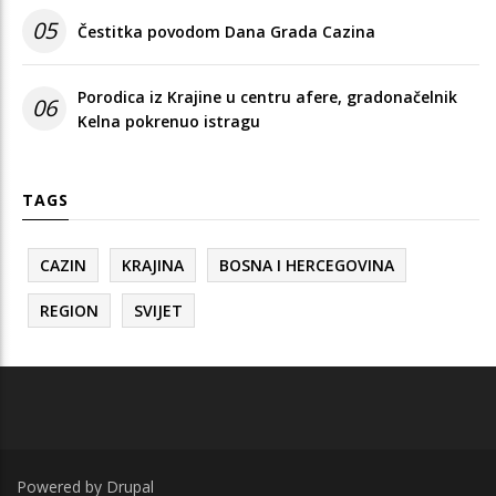
05
Čestitka povodom Dana Grada Cazina
Porodica iz Krajine u centru afere, gradonačelnik
06
Kelna pokrenuo istragu
TAGS
CAZIN
KRAJINA
BOSNA I HERCEGOVINA
REGION
SVIJET
Powered by
Drupal