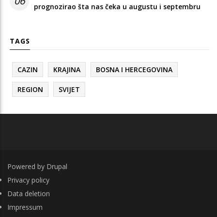
06
prognozirao šta nas čeka u augustu i septembru
TAGS
CAZIN
KRAJINA
BOSNA I HERCEGOVINA
REGION
SVIJET
Powered by
Drupal
FOOTER
Privacy policy
Data deletion
Impressum