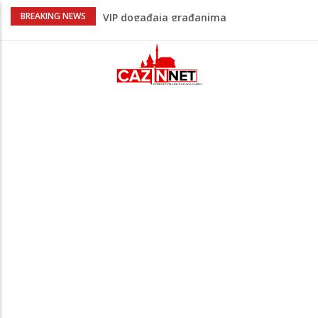
Lepa Brena pala na koncertu u Budvi
BREAKING NEWS
nakon kultnog zamaha nogom: "Nisi bio
na njenom koncertu ako nije pala"
Na Ahiret preselio BEKTAŠEVIĆ (HUSEIN)
HUSEIN-BEKTAŠ
Ugašena mladost: Na Ahiret preselila
Ljubunčić (Enver) Aldina
Peti korpus, Sila nebeska: Na današnji
dan Armija RBiH porazila je izdajnike u
Velikoj Kladuši
Bingo Group i ove godine otvara vrata
VIP događaja građanima