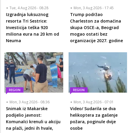
Tue, 4 Aug 2026 - 08:28
Mon, 3 Aug 2026 - 17:45
Izgradnja luksuznog
Trump podržao
resorta Tri Sestrice:
Charleston za domaćina
Investicija teška 920
skupa OSCE-a, Beograd
miliona eura na 20 km od
mogao ostati bez
Neuma
organizacije 2027. godine
REGION
REGION
Mon, 3 Aug 2026 - 08:36
Mon, 3 Aug 2026 - 07:01
Snimak iz Makarske
Video/ Sudarila se dva
podijelio javnost:
helikoptera za gašenje
Komunalci krenuli u akciju
požara, poginule dvije
na plaži, jedni ih hvale,
osobe