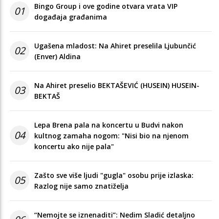
Bingo Group i ove godine otvara vrata VIP
01
događaja građanima
Ugašena mladost: Na Ahiret preselila Ljubunčić
02
(Enver) Aldina
Na Ahiret preselio BEKTAŠEVIĆ (HUSEIN) HUSEIN-
03
BEKTAŠ
Lepa Brena pala na koncertu u Budvi nakon
04
kultnog zamaha nogom: "Nisi bio na njenom
koncertu ako nije pala"
Zašto sve više ljudi "gugla" osobu prije izlaska:
05
Razlog nije samo znatiželja
“Nemojte se iznenaditi”: Nedim Sladić detaljno