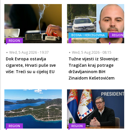
BOSNA I HERCEGOVINA
REGION
REGION
Wed, 5 Aug 2026 - 19:37
Wed, 5 Aug 2026 - 08:15
Dok Evropa ostavlja
Tužne vijesti iz Slovenije:
cigarete, Hrvati puše sve
Tragičan kraj potrage
više: Treći su u cijeloj EU
državljaninom BiH
Zinaidom Kešetovićem
REGION
REGION