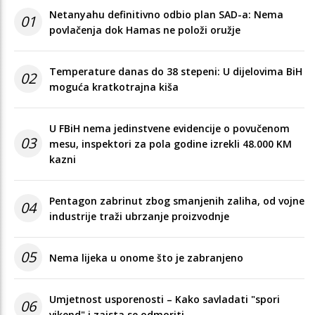
Netanyahu definitivno odbio plan SAD-a: Nema
01
povlačenja dok Hamas ne položi oružje
Temperature danas do 38 stepeni: U dijelovima BiH
02
moguća kratkotrajna kiša
U FBiH nema jedinstvene evidencije o povučenom
03
mesu, inspektori za pola godine izrekli 48.000 KM
kazni
Pentagon zabrinut zbog smanjenih zaliha, od vojne
04
industrije traži ubrzanje proizvodnje
05
Nema lijeka u onome što je zabranjeno
Umjetnost usporenosti – Kako savladati "spori
06
vikend" i zaista se odmoriti