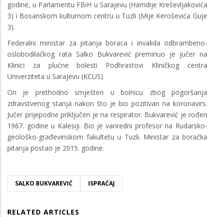
godine, u Parlamentu FBiH u Sarajevu (Hamdije Kreševljakovića
3) i Bosanskom kulturnom centru u Tuzli (Mije Keroševića Guje
3).
Federalni ministar za pitanja boraca i invalida odbrambeno-
oslobodilačkog rata Salko Bukvarević preminuo je jučer na
Klinici za plućne bolesti Podhrastovi Kliničkog centra
Univerziteta u Sarajevu (KCUS).
On je prethodno smješten u bolnicu zbog pogoršanja
zdravstvenog stanja nakon što je bio pozitivan na koronavirs.
Jučer prijepodne priključen je na respirator. Bukvarević je rođen
1967. godine u Kalesiji. Bio je vanredni profesor na Rudarsko-
geološko-građevinskom fakultetu u Tuzli. Ministar za boračka
pitanja postao je 2015. godine.
SALKO BUKVAREVIĆ
ISPRAĆAJ
RELATED ARTICLES