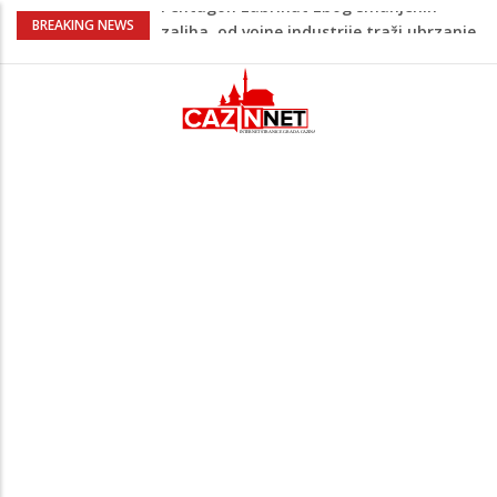
U FBiH nema jedinstvene evidencije o
BREAKING NEWS
povučenom mesu, inspektori za pola
godine izrekli 48.000 KM kazni
Temperature danas do 38 stepeni: U
dijelovima BiH moguća kratkotrajna kiša
Netanyahu definitivno odbio plan SAD-a:
Nema povlačenja dok Hamas ne položi
oružje
Nema lijeka u onome što je zabranjeno
Pentagon zabrinut zbog smanjenih
zaliha, od vojne industrije traži ubrzanje
proizvodnje