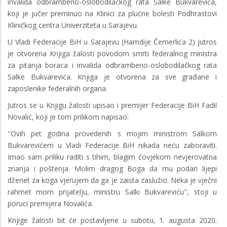
invalida odbrambeno-oslobodilačkog rata Salke Bukvarevića,
koji je jučer preminuo na Klinici za plućne bolesti Podhrastovi
Kliničkog centra Univerziteta u Sarajevu.
U Vladi Federacije BiH u Sarajevu (Hamdije Čemerlića 2) jutros
je otvorena Knjiga žalosti povodom smrti federalnog ministra
za pitanja boraca i invalida odbrambeno-oslobodilačkog rata
Salke Bukvarevića. Knjiga je otvorena za sve građane i
zaposlenike federalnih organa.
Jutros se u Knjigu žalosti upisao i premijer Federacije BiH Fadil
Novalić, koji je tom prilikom napisao:
"Ovih pet godina provedenih s mojim ministrom Salkom
Bukvarevićem u Vladi Federacije BiH nikada neću zaboraviti.
Imao sam priliku raditi s tihim, blagim čovjekom nevjerovatna
znanja i poštenja. Molim dragog Boga da mu podari lijepi
dženet za koga vjerujem da ga je zaista zaslužio. Neka je vječni
rahmet mom prijatelju, ministru Salki Bukvareviću", stoji u
poruci premijera Novalića.
Knjige žalosti bit će postavljene u subotu, 1. augusta 2020.