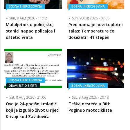
BOSNA I HERCEGOVINA
BOSNA I HERCEGOVINA
Sun, 9 Aug 2026 - 11:12
Sun, 9 Aug 2026 - 07:35
Maloljetnik u policijskoj
Pred nama je novi toplotni
stanici napao policajca i
talas: Temperature će
oštetio vrata
dosezati i 41 stepen
BOSNA I HERCEGOVINA
OBAVIJEST O SMRTI
BOSNA I HERCEGOVINA
Sat, 8 Aug 2026 - 21:06
Sat, 8 Aug 2026 - 20:18
Ovo je 24-godišnji mladić
Teška nesreća u BiH:
koji je izgubio život u rijeci
Poginuo motociklista
Krivaji kod Zavidovića