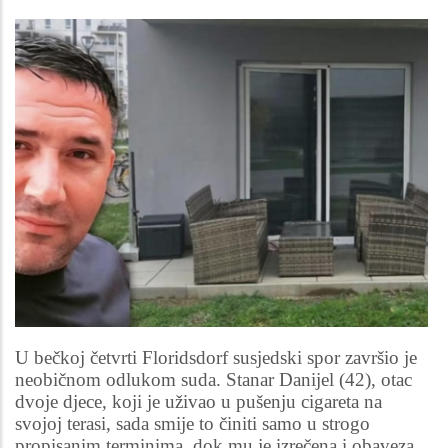
U bečkoj četvrti Floridsdorf susjedski spor završio je
neobičnom odlukom suda. Stanar Danijel (42), otac
dvoje djece, koji je uživao u pušenju cigareta na
svojoj terasi, sada smije to činiti samo u strogo
propisanim terminima, dok mu je izrečena i obaveza