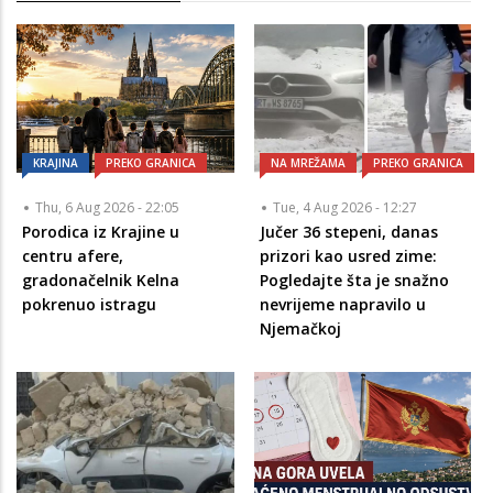
KRAJINA
PREKO GRANICA
NA MREŽAMA
PREKO GRANICA
Thu, 6 Aug 2026 - 22:05
Tue, 4 Aug 2026 - 12:27
Porodica iz Krajine u
Jučer 36 stepeni, danas
centru afere,
prizori kao usred zime:
gradonačelnik Kelna
Pogledajte šta je snažno
pokrenuo istragu
nevrijeme napravilo u
Njemačkoj