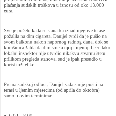
plaćanja sudskih troškova u iznosu od oko 13.000
eura.
Sve je počelo kada se stanarka iznad njegove terase
požalila na dim cigareta. Danijel tvrdi da je pušio na
svom balkonu nakon napornog radnog dana, dok se
komšinica žalila da dim smeta njoj i njenoj djeci. Iako
lokalni inspektor nije utvrdio nikakvu stvarnu štetu
prilikom pregleda stanova, sud je ipak presudio u
korist tužiteljke.
Prema sudskoj odluci, Danijel sada smije pušiti na
terasi u ljetnim mjesecima (od aprila do oktobra)
samo u ovim terminima:
6:00 – 8:00