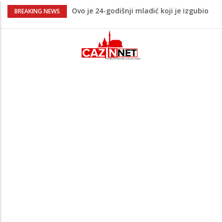
Ovo je 24-godišnji mladić koji je izgubio
BREAKING NEWS
život u rijeci Krivaji kod Zavidovića
Na Ahiret preselio LJUBIJANKIĆ (Hasan)
REDŽEP
Na Ahiret preselio HALILOVIĆ (Smajil)
SEJAD
Sutra dženaza Hamdiji Šahinoviću iz
Bosanske Krupe, kojeg je usmrtila
supruga
Teška saobraćajna nesreća u Cazinu,
policija na mjestu događaja