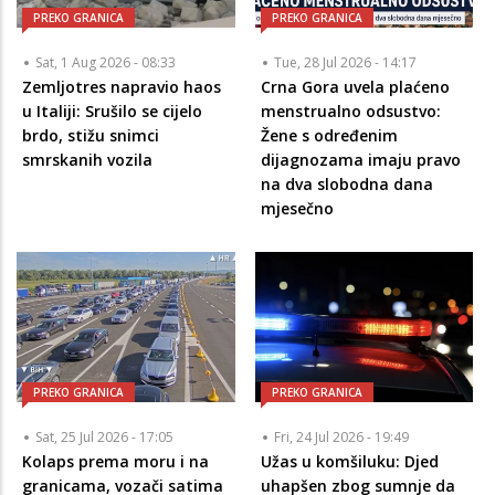
PREKO GRANICA
PREKO GRANICA
Sat, 1 Aug 2026 - 08:33
Tue, 28 Jul 2026 - 14:17
Zemljotres napravio haos
Crna Gora uvela plaćeno
u Italiji: Srušilo se cijelo
menstrualno odsustvo:
brdo, stižu snimci
Žene s određenim
smrskanih vozila
dijagnozama imaju pravo
na dva slobodna dana
mjesečno
PREKO GRANICA
PREKO GRANICA
Sat, 25 Jul 2026 - 17:05
Fri, 24 Jul 2026 - 19:49
Kolaps prema moru i na
Užas u komšiluku: Djed
granicama, vozači satima
uhapšen zbog sumnje da