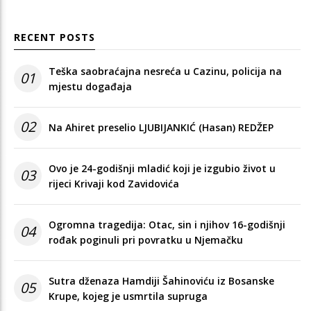
RECENT POSTS
Teška saobraćajna nesreća u Cazinu, policija na
01
mjestu događaja
02
Na Ahiret preselio LJUBIJANKIĆ (Hasan) REDŽEP
Ovo je 24-godišnji mladić koji je izgubio život u
03
rijeci Krivaji kod Zavidovića
Ogromna tragedija: Otac, sin i njihov 16-godišnji
04
rođak poginuli pri povratku u Njemačku
Sutra dženaza Hamdiji Šahinoviću iz Bosanske
05
Krupe, kojeg je usmrtila supruga