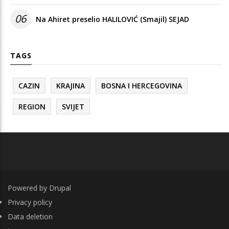
06
Na Ahiret preselio HALILOVIĆ (Smajil) SEJAD
TAGS
CAZIN
KRAJINA
BOSNA I HERCEGOVINA
REGION
SVIJET
Powered by
Drupal
FOOTER
Privacy policy
Data deletion