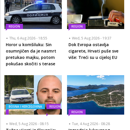
REGION
REGION
Thu, 6 Aug 2026 - 18:55
Wed, 5 Aug 2026 - 19:37
Horor u komšiluku: Sin
Dok Evropa ostavlja
osumnjičen da je nasmrt
cigarete, Hrvati puše sve
pretukao majku, potom
više: Treći su u cijeloj EU
pokušao skočiti s terase
BOSNA I HERCEGOVINA
REGION
REGION
Wed, 5 Aug 2026 - 08:15
Tue, 4 Aug 2026 - 08:28