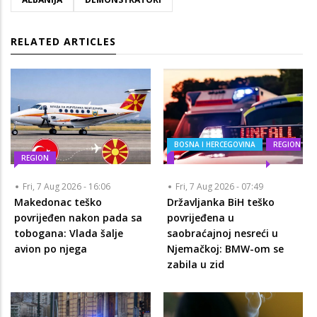
RELATED ARTICLES
BOSNA I HERCEGOVINA
REGION
REGION
Fri, 7 Aug 2026 - 16:06
Fri, 7 Aug 2026 - 07:49
Makedonac teško
Državljanka BiH teško
povrijeđen nakon pada sa
povrijeđena u
tobogana: Vlada šalje
saobraćajnoj nesreći u
avion po njega
Njemačkoj: BMW-om se
zabila u zid