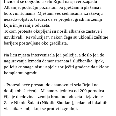
Incident se dogodio u selu Rrjoll na sjeverozapadu
Albanije, području poznatom po pješčanim plažama i
borovim šumama. Mještani već sedmicama izražavaju
nezadovoljstvo, tvrdeći da se projekat gradi na zemlji
koja im je ranije oduzeta.
Tokom protesta okupljeni su nosili albanske zastave i
uzvikivali “Revolucija!”, nakon čega su uklonili zaštitne
barijere postavljene oko gradilišta.
Na licu mjesta intervenisala je i policija, a došlo je i do
naguravanja između demonstranata i službenika. Ipak,
policijske snage nisu uspjele spriječiti građane da uklone
kompletnu ogradu.
- Protesti neće prestati dok stanovnici sela Rrjoll ne
dobiju obeštećenje. Mi smo zajednica od 200 porodica
čija je djedovina i zemlja brutalno oduzeta - izjavio je
Zeke Nikole Šulani (Nikolle Shullani), jedan od lokalnih
vlasnika zemlje koji se protivi izgradnji.