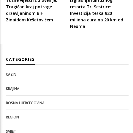
Tužne vijesti iz Slovenije:
Izgradnja luksuznog
Tragičan kraj potrage
resorta Tri Sestrice:
državljaninom BiH
Investicija teška 920
Zinaidom Kešetovićem
miliona eura na 20 km od
Neuma
CATEGORIES
CAZIN
KRAJINA
BOSNA I HERCEGOVINA
REGION
SVIJET