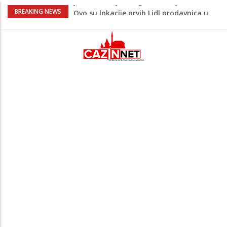
Na Ahiret preselio ŠUPUK (Refik) ŠEFIK
BREAKING NEWS
Majka Izeta Nanića progovorila nakon
obilježavanja godišnjice: "Doživjela sam
poniženje na mjestu gdje se odaje
počast mom sinu"
Prvi put u više od 40 godina: Saudijska
Arabija već mjesec nije izvezla naftu u
SAD
Zeljković se oglasio uoči početka nove
sezone Wwin lige
Jedan od najvećih gradova nije na listi:
Ovo su lokacije prvih Lidl prodavnica u
BiH