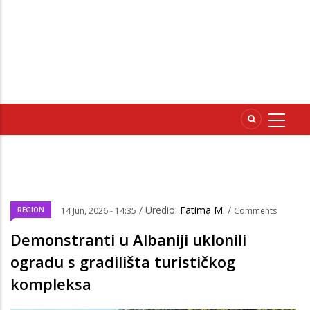
/ Uredio:
Fatima M.
/
REGION
14 Jun, 2026 - 14:35
Comments
Demonstranti u Albaniji uklonili
ogradu s gradilišta turističkog
kompleksa