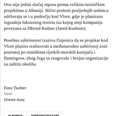
Ovo nije jedini slučaj otpora prema velikim turističkim
projektima u Albaniji. Slični protesti posljednjih sedmica
održavaju se i u području kod Vlore, gdje je planirana
izgradnja luksuznog resorta iza kojeg stoji kompanija
povezana sa Džered Kušner (Jared Kushner).
Posebnu zabrinutost izaziva činjenica da se projekat kod
Vlore planira realizovati u međunarodno zaštićenoj zoni
poznatoj po staništima rijetkih morskih kornjača i
flamingosa, zbog čega su reagovale i brojne organizacije
za zaštitu okoliša.
Foto:Twitter
Izvor:
Dnevni Avaz
ALBANIJA
DEMONSTRATORI