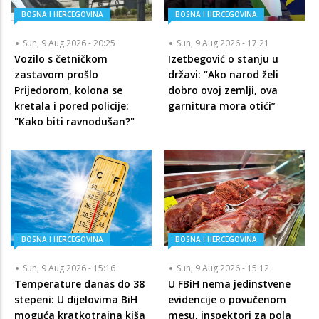
BOSNA I HERCEGOVINA
BOSNA I HERCEGOVINA
Sun, 9 Aug 2026 - 20:25
Sun, 9 Aug 2026 - 17:21
Vozilo s četničkom
Izetbegović o stanju u
zastavom prošlo
državi: “Ako narod želi
Prijedorom, kolona se
dobro ovoj zemlji, ova
kretala i pored policije:
garnitura mora otići”
"Kako biti ravnodušan?"
BOSNA I HERCEGOVINA
BOSNA I HERCEGOVINA
Sun, 9 Aug 2026 - 15:16
Sun, 9 Aug 2026 - 15:12
Temperature danas do 38
U FBiH nema jedinstvene
stepeni: U dijelovima BiH
evidencije o povučenom
moguća kratkotrajna kiša
mesu, inspektori za pola