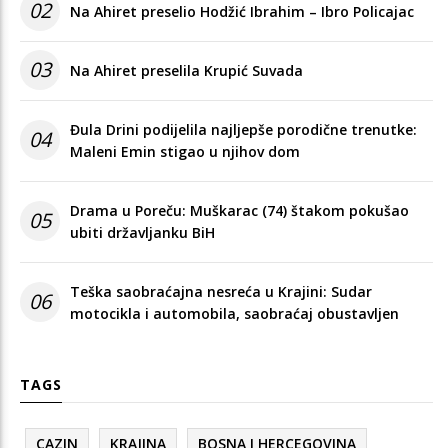
02
Na Ahiret preselio Hodžić Ibrahim – Ibro Policajac
03
Na Ahiret preselila Krupić Suvada
Đula Drini podijelila najljepše porodične trenutke:
04
Maleni Emin stigao u njihov dom
Drama u Poreču: Muškarac (74) štakom pokušao
05
ubiti državljanku BiH
Teška saobraćajna nesreća u Krajini: Sudar
06
motocikla i automobila, saobraćaj obustavljen
TAGS
CAZIN
KRAJINA
BOSNA I HERCEGOVINA