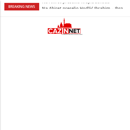
Na Ahiret preselio Hodžić Ibrahim – Ibro
BREAKING NEWS
Policajac
Bliski istok na ivici nove eskalacije?
Napad na rafineriju Saudi Aramca
podigao tenzije
Đula Drini podijelila najljepše porodične
trenutke: Maleni Emin stigao u njihov
dom
Novak Đoković zapjevao na koncertu
Vlade Georgieva, plesnim pokretima
oduševio publiku
Na Ahiret preselila Krupić Suvada