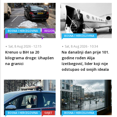
BOSNA I HERCEGOVINA
REGION
BOSNA I HERCEGOVINA
Sat, 8 Aug 2026 - 12:15
Sat, 8 Aug 2026 - 10:34
Krenuo u BiH sa 20
Na današnji dan prije 101.
kilograma droge: Uhapšen
godine rođen Alija
na granici
Izetbegović, lider koji nije
odstupao od svojih ideala
BOSNA I HERCEGOVINA
SVIJET
BOSNA I HERCEGOVINA