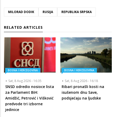
MILORAD DODIK
RUSIJA
REPUBLIKA SRPSKA
RELATED ARTICLES
BOSNA I HERCEGOVINA
BOSNA I HERCEGOVINA
Sat, 8 Aug 2026 - 16:35
Sat, 8 Aug 2026 - 16:18
SNSD odredio nosioce lista
Ribari pronašli kosti na
za Parlament BiH:
isušenom dnu Save,
Amidžić, Petrović i Višković
podsjećaju na ljudske
predvode tri izborne
jedinice