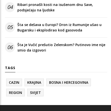
Ribari pronašli kosti na isušenom dnu Save,
04
podsjećaju na ljudske
Šta se dešava u Europi? Dron iz Rumunije ušao u
05
Bugarsku i eksplodirao kod gasovoda
Šta je Vučić prešutio Zelenskom? Putinovo ime nije
06
smio da izgovori
TAGS
CAZIN
KRAJINA
BOSNA I HERCEGOVINA
REGION
SVIJET