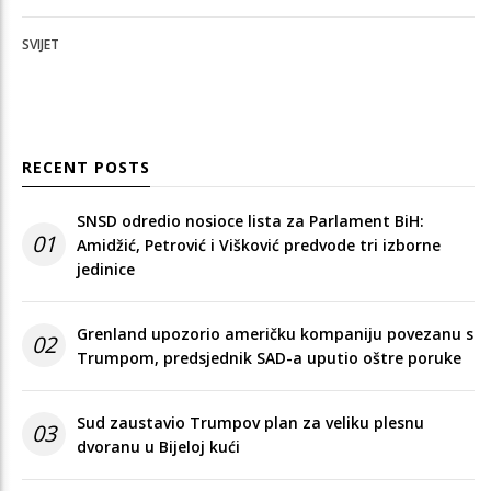
SVIJET
RECENT POSTS
SNSD odredio nosioce lista za Parlament BiH:
01
Amidžić, Petrović i Višković predvode tri izborne
jedinice
Grenland upozorio američku kompaniju povezanu s
02
Trumpom, predsjednik SAD-a uputio oštre poruke
Sud zaustavio Trumpov plan za veliku plesnu
03
dvoranu u Bijeloj kući