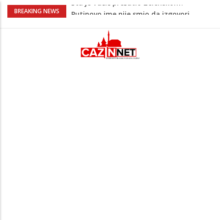
Šta se dešava u Europi? Dron iz
BREAKING NEWS
Rumunije ušao u Bugarsku i eksplodirao
kod gasovoda
Ribari pronašli kosti na isušenom dnu
Save, podsjećaju na ljudske
Sud zaustavio Trumpov plan za veliku
plesnu dvoranu u Bijeloj kući
Grenland upozorio američku kompaniju
povezanu s Trumpom, predsjednik SAD-
a uputio oštre poruke
Šta je Vučić prešutio Zelenskom?
Putinovo ime nije smio da izgovori