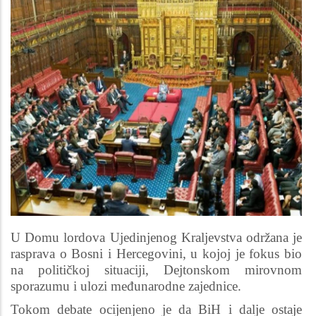
U Domu lordova Ujedinjenog Kraljevstva održana je
rasprava o Bosni i Hercegovini, u kojoj je fokus bio
na političkoj situaciji, Dejtonskom mirovnom
sporazumu i ulozi međunarodne zajednice.
Tokom debate ocijenjeno je da BiH i dalje ostaje