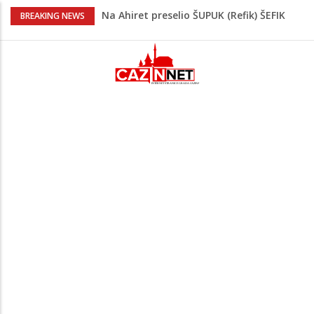
Na Ahiret preselio ŠUPUK (Refik) ŠEFIK
BREAKING NEWS
Majka Izeta Nanića progovorila nakon
obilježavanja godišnjice: "Doživjela sam
poniženje na mjestu gdje se odaje
počast mom sinu"
Prvi put u više od 40 godina: Saudijska
Arabija već mjesec nije izvezla naftu u
SAD
Zeljković se oglasio uoči početka nove
sezone Wwin lige
Jedan od najvećih gradova nije na listi:
Ovo su lokacije prvih Lidl prodavnica u
BiH