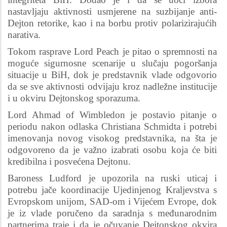
nastavljaju aktivnosti usmjerene na suzbijanje anti-
Dejton retorike, kao i na borbu protiv polarizirajućih
narativa.
Tokom rasprave Lord Peach je pitao o spremnosti na
moguće sigurnosne scenarije u slučaju pogoršanja
situacije u BiH, dok je predstavnik vlade odgovorio
da se sve aktivnosti odvijaju kroz nadležne institucije
i u okviru Dejtonskog sporazuma.
Lord Ahmad of Wimbledon je postavio pitanje o
periodu nakon odlaska Christiana Schmidta i potrebi
imenovanja novog visokog predstavnika, na šta je
odgovoreno da je važno izabrati osobu koja će biti
kredibilna i posvećena Dejtonu.
Baroness Ludford je upozorila na ruski uticaj i
potrebu jače koordinacije Ujedinjenog Kraljevstva s
Evropskom unijom, SAD-om i Vijećem Evrope, dok
je iz vlade poručeno da saradnja s međunarodnim
partnerima traje i da je očuvanje Dejtonskog okvira