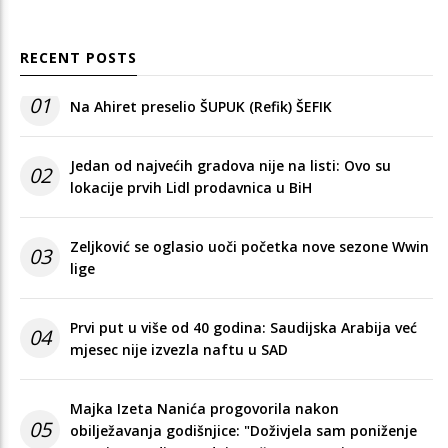
RECENT POSTS
01
Na Ahiret preselio ŠUPUK (Refik) ŠEFIK
Jedan od najvećih gradova nije na listi: Ovo su
02
lokacije prvih Lidl prodavnica u BiH
Zeljković se oglasio uoči početka nove sezone Wwin
03
lige
Prvi put u više od 40 godina: Saudijska Arabija već
04
mjesec nije izvezla naftu u SAD
Majka Izeta Nanića progovorila nakon
05
obilježavanja godišnjice: "Doživjela sam poniženje