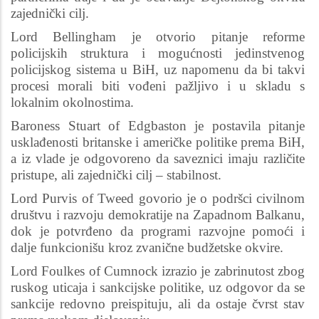
zajednički cilj.
Lord Bellingham je otvorio pitanje reforme
policijskih struktura i mogućnosti jedinstvenog
policijskog sistema u BiH, uz napomenu da bi takvi
procesi morali biti vođeni pažljivo i u skladu s
lokalnim okolnostima.
Baroness Stuart of Edgbaston je postavila pitanje
usklađenosti britanske i američke politike prema BiH,
a iz vlade je odgovoreno da saveznici imaju različite
pristupe, ali zajednički cilj – stabilnost.
Lord Purvis of Tweed govorio je o podršci civilnom
društvu i razvoju demokratije na Zapadnom Balkanu,
dok je potvrđeno da programi razvojne pomoći i
dalje funkcionišu kroz zvanične budžetske okvire.
Lord Foulkes of Cumnock izrazio je zabrinutost zbog
ruskog uticaja i sankcijske politike, uz odgovor da se
sankcije redovno preispituju, ali da ostaje čvrst stav