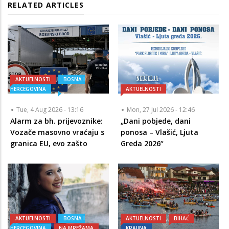
RELATED ARTICLES
AKTUELNOSTI
BOSNA I
HERCEGOVINA
AKTUELNOSTI
Tue, 4 Aug 2026 - 13:16
Mon, 27 Jul 2026 - 12:46
Alarm za bh. prijevoznike:
„Dani pobjede, dani
Vozače masovno vraćaju s
ponosa – Vlašić, Ljuta
granica EU, evo zašto
Greda 2026“
AKTUELNOSTI
BOSNA I
AKTUELNOSTI
BIHAĆ
HERCEGOVINA
NA MREŽAMA
KRAJINA