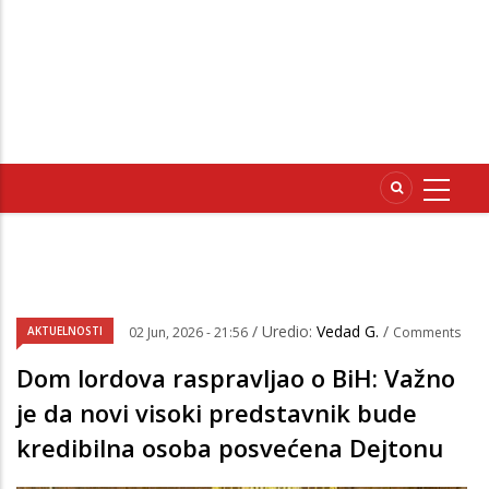
/ Uredio:
Vedad G.
/
AKTUELNOSTI
02 Jun, 2026 - 21:56
Comments
Dom lordova raspravljao o BiH: Važno
je da novi visoki predstavnik bude
kredibilna osoba posvećena Dejtonu