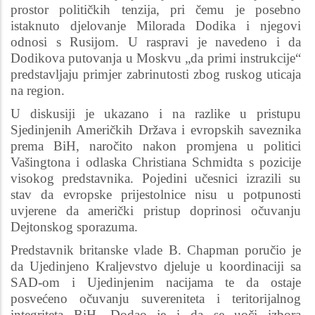
prostor političkih tenzija, pri čemu je posebno
istaknuto djelovanje Milorada Dodika i njegovi
odnosi s Rusijom. U raspravi je navedeno i da
Dodikova putovanja u Moskvu „da primi instrukcije“
predstavljaju primjer zabrinutosti zbog ruskog uticaja
na region.
U diskusiji je ukazano i na razlike u pristupu
Sjedinjenih Američkih Država i evropskih saveznika
prema BiH, naročito nakon promjena u politici
Vašingtona i odlaska Christiana Schmidta s pozicije
visokog predstavnika. Pojedini učesnici izrazili su
stav da evropske prijestolnice nisu u potpunosti
uvjerene da američki pristup doprinosi očuvanju
Dejtonskog sporazuma.
Predstavnik britanske vlade B. Chapman poručio je
da Ujedinjeno Kraljevstvo djeluje u koordinaciji sa
SAD-om i Ujedinjenim nacijama te da ostaje
posvećeno očuvanju suvereniteta i teritorijalnog
integriteta BiH. Dodao je i da se uoči izbora