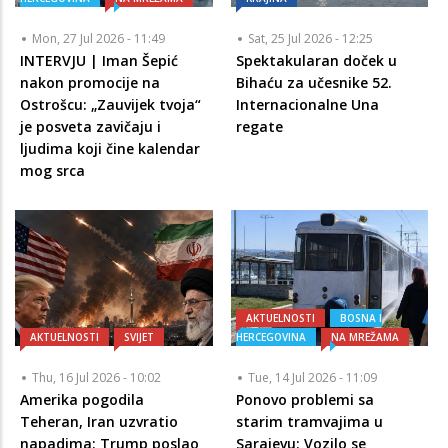
Mon, 27 Jul 2026 - 11:49
Sat, 25 Jul 2026 - 12:25
INTERVJU | Iman Šepić
Spektakularan doček u
nakon promocije na
Bihaću za učesnike 52.
Ostrošcu: „Zauvijek tvoja“
Internacionalne Una
je posveta zavičaju i
regate
ljudima koji čine kalendar
mog srca
AKTUELNOSTI
BOSNA I
AKTUELNOSTI
SVIJET
HERCEGOVINA
NA MREŽAMA
Thu, 16 Jul 2026 - 10:02
Tue, 14 Jul 2026 - 11:09
Amerika pogodila
Ponovo problemi sa
Teheran, Iran uzvratio
starim tramvajima u
napadima: Trump poslao
Sarajevu: Vozilo se