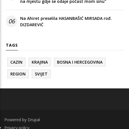
na mjestu gdje se odaje počast mom sinu"
Na Ahiret preselila HASANBAŠIĆ MIRSADA rođ.
06
DIZDAREVIĆ
TAGS
CAZIN
KRAJINA
BOSNA I HERCEGOVINA
REGION
SVIJET
Powered by
Drupal
FOOTER
Privacy policy