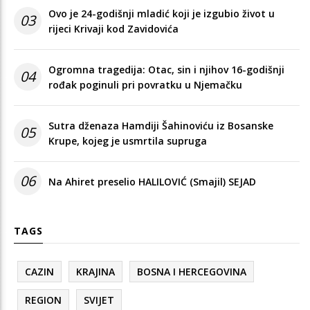
Ovo je 24-godišnji mladić koji je izgubio život u
03
rijeci Krivaji kod Zavidovića
Ogromna tragedija: Otac, sin i njihov 16-godišnji
04
rođak poginuli pri povratku u Njemačku
Sutra dženaza Hamdiji Šahinoviću iz Bosanske
05
Krupe, kojeg je usmrtila supruga
06
Na Ahiret preselio HALILOVIĆ (Smajil) SEJAD
TAGS
CAZIN
KRAJINA
BOSNA I HERCEGOVINA
REGION
SVIJET