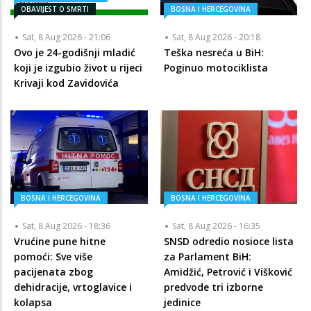
OBAVIJEST O SMRTI
BOSNA I HERCEGOVINA
Sat, 8 Aug 2026 - 21:06
Sat, 8 Aug 2026 - 20:18
Ovo je 24-godišnji mladić
Teška nesreća u BiH:
koji je izgubio život u rijeci
Poginuo motociklista
Krivaji kod Zavidovića
BOSNA I HERCEGOVINA
BOSNA I HERCEGOVINA
Sat, 8 Aug 2026 - 18:36
Sat, 8 Aug 2026 - 16:35
Vrućine pune hitne
SNSD odredio nosioce lista
pomoći: Sve više
za Parlament BiH:
pacijenata zbog
Amidžić, Petrović i Višković
dehidracije, vrtoglavice i
predvode tri izborne
kolapsa
jedinice