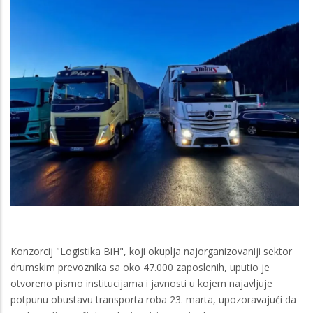
Konzorcij "Logistika BiH", koji okuplja najorganizovaniji sektor
drumskim prevoznika sa oko 47.000 zaposlenih, uputio je
otvoreno pismo institucijama i javnosti u kojem najavljuje
potpunu obustavu transporta roba 23. marta, upozoravajući da