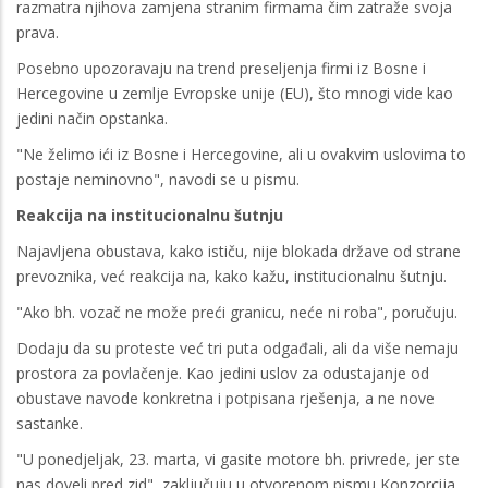
razmatra njihova zamjena stranim firmama čim zatraže svoja
prava.
Posebno upozoravaju na trend preseljenja firmi iz Bosne i
Hercegovine u zemlje Evropske unije (EU), što mnogi vide kao
jedini način opstanka.
"Ne želimo ići iz Bosne i Hercegovine, ali u ovakvim uslovima to
postaje neminovno", navodi se u pismu.
Reakcija na institucionalnu šutnju
Najavljena obustava, kako ističu, nije blokada države od strane
prevoznika, već reakcija na, kako kažu, institucionalnu šutnju.
"Ako bh. vozač ne može preći granicu, neće ni roba", poručuju.
Dodaju da su proteste već tri puta odgađali, ali da više nemaju
prostora za povlačenje. Kao jedini uslov za odustajanje od
obustave navode konkretna i potpisana rješenja, a ne nove
sastanke.
"U ponedjeljak, 23. marta, vi gasite motore bh. privrede, jer ste
nas doveli pred zid", zaključuju u otvorenom pismu Konzorcija