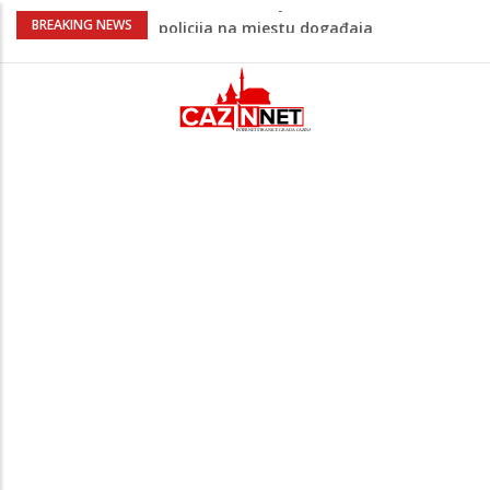
Ovo je 24-godišnji mladić koji je izgubio
BREAKING NEWS
život u rijeci Krivaji kod Zavidovića
Na Ahiret preselio LJUBIJANKIĆ (Hasan)
REDŽEP
Na Ahiret preselio HALILOVIĆ (Smajil)
SEJAD
Sutra dženaza Hamdiji Šahinoviću iz
Bosanske Krupe, kojeg je usmrtila
supruga
Teška saobraćajna nesreća u Cazinu,
policija na mjestu događaja