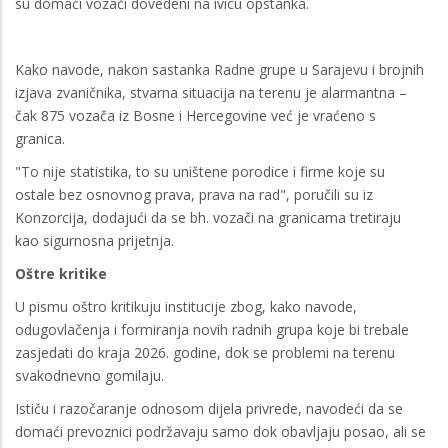
su domaći vozači dovedeni na ivicu opstanka.
Kako navode, nakon sastanka Radne grupe u Sarajevu i brojnih
izjava zvaničnika, stvarna situacija na terenu je alarmantna –
čak 875 vozača iz Bosne i Hercegovine već je vraćeno s
granica.
"To nije statistika, to su uništene porodice i firme koje su
ostale bez osnovnog prava, prava na rad", poručili su iz
Konzorcija, dodajući da se bh. vozači na granicama tretiraju
kao sigurnosna prijetnja.
Oštre kritike
U pismu oštro kritikuju institucije zbog, kako navode,
odugovlačenja i formiranja novih radnih grupa koje bi trebale
zasjedati do kraja 2026. godine, dok se problemi na terenu
svakodnevno gomilaju.
Ističu i razočaranje odnosom dijela privrede, navodeći da se
domaći prevoznici podržavaju samo dok obavljaju posao, ali se