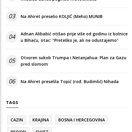
03
Na Ahiret preselio KOLJIĆ (Meho) MUNIB
Adnan Alibabić otišao prije više od godinu iz bolnice
04
u Bihaću, otac: "Preteško je, ali ne odustajemo"
Otvoren sukob Trumpa i Netanjahua: Plan za Gazu
05
pred slomom
06
Na Ahiret preselila Topić (rođ. Budimlić) Nihada
TAGS
CAZIN
KRAJINA
BOSNA I HERCEGOVINA
REGION
SVIJET