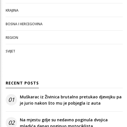
KRAJINA
BOSNA I HERCEGOVINA
REGION
SVIJET
RECENT POSTS
Muškarac iz Živinica brutalno pretukao djevojku pa
01
je jurio nakon što mu je pobjegla iz auta
Na mjestu gdje su nedavno poginula dvojica
02
mladića danas poginuo motociklista