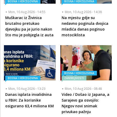
BOSNA I HERCEGOVINA
BOSNA I HERCEGOVINA
Mon, 10 Aug 2026 - 14:55
Mon, 10 Aug 2026 - 14:38
Muškarac iz Živinica
Na mjestu gdje su
brutalno pretukao
nedavno poginula dvojica
djevojku pa je jurio nakon
mladića danas poginuo
što mu je pobjegla iz auta
motociklista
BOSNA I HERCEGOVINA
BOSNA I HERCEGOVINA
ZANIMLJIVOSTI
Mon, 10 Aug 2026 - 13:23
Mon, 10 Aug 2026 - 08:48
Danas isplata invalidnina
Video / Došao iz Japana, a
u FBiH: Za korisnike
Sarajevo ga osvojilo:
osigurano 63,4 miliona KM
Njegov novi snimak
privukao pažnju