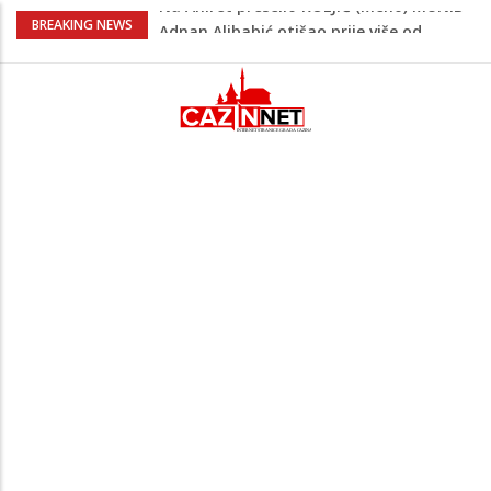
Adnan Alibabić otišao prije više od
BREAKING NEWS
godinu iz bolnice u Bihaću, otac:
"Preteško je, ali ne odustajemo"
Na mjestu gdje su nedavno poginula
dvojica mladića danas poginuo
motociklista
Muškarac iz Živinica brutalno pretukao
djevojku pa je jurio nakon što mu je
pobjegla iz auta
Danas isplata invalidnina u FBiH: Za
korisnike osigurano 63,4 miliona KM
Na Ahiret preselio KOLJIĆ (Meho) MUNIB