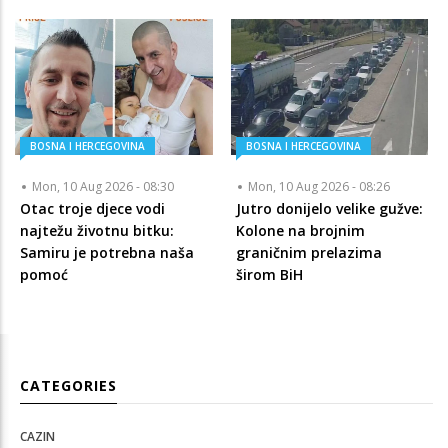
BOSNA I HERCEGOVINA
BOSNA I HERCEGOVINA
Mon, 10 Aug 2026 - 08:30
Mon, 10 Aug 2026 - 08:26
Otac troje djece vodi
Jutro donijelo velike gužve:
najtežu životnu bitku:
Kolone na brojnim
Samiru je potrebna naša
graničnim prelazima
pomoć
širom BiH
CATEGORIES
CAZIN