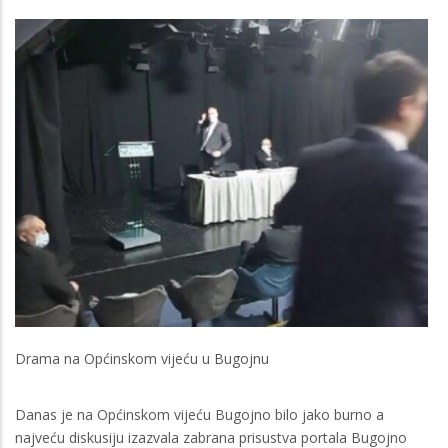
Drama na Općinskom vijeću u Bugojnu
Danas je na Općinskom vijeću Bugojno bilo jako burno a
najveću diskusiju izazvala zabrana prisustva portala Bugojno