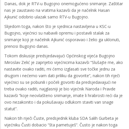
Danas, dok je RTV-u Bugojno onemogućeno snimanje. Zaštitar
nas je zaustavio na vratima kazavši da je načelnik Hasan
Ajkunić odobrio ulazak samo RTV-u Bugojno.
Slijedom toga, nakon što je sjednica nastavljena u KSC-u
Bugojno, vijećnici su nabavili opremu i postavili stalak za
snimanje koji je načelnik Ajkunić osporavao i želio ga uklonuti,
prenosi Bugojno danas.
Tokom diskusije predsjedavajući Općinskog vijeća Bugojno
Miroslav Zelić je zaprijetio vijećnicima kazavši “Slušajte me, ako
nastavite ovako raditi, mi ćemo izglasati sve točke jednu za
drugom i nećemo vam dati priliku da govorite”, nakon tih riječi
vijećnici su se pobunili i počeli govoriti da predsjedavajući ne
treba ovako raditi, najglasniji je bio vijećnik Naroda i Pravde
kazavši “koje neovlašteno snimanje, imate li hrabrosti reći da je
ovo nezakonito i da pokušavaju odlukom staviti van snage
statut”.
Nakon tih riječi Čuste, predsjednik kluba SDA Salih Gurbeta je
vijećniku Čusti dobacio “šta pametuješ”. Čusto je nakon toga