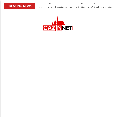
U FBiH nema jedinstvene evidencije o
BREAKING NEWS
povučenom mesu, inspektori za pola
godine izrekli 48.000 KM kazni
Temperature danas do 38 stepeni: U
dijelovima BiH moguća kratkotrajna kiša
Netanyahu definitivno odbio plan SAD-a:
Nema povlačenja dok Hamas ne položi
oružje
Dunav oborio rekord star 117 godina:
Vodostaj pao na historijski minimum
Pentagon zabrinut zbog smanjenih
zaliha, od vojne industrije traži ubrzanje
proizvodnje