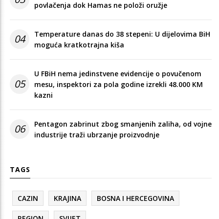
povlačenja dok Hamas ne položi oružje
Temperature danas do 38 stepeni: U dijelovima BiH
04
moguća kratkotrajna kiša
U FBiH nema jedinstvene evidencije o povučenom
05
mesu, inspektori za pola godine izrekli 48.000 KM
kazni
Pentagon zabrinut zbog smanjenih zaliha, od vojne
06
industrije traži ubrzanje proizvodnje
TAGS
CAZIN
KRAJINA
BOSNA I HERCEGOVINA
REGION
SVIJET