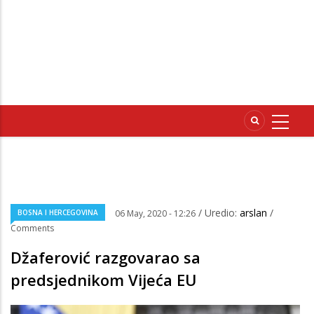
/ Uredio:
arslan
/
BOSNA I HERCEGOVINA
06 May, 2020 - 12:26
Comments
Džaferović razgovarao sa
predsjednikom Vijeća EU