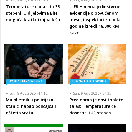
Sun, 9 Aug 2026 - 15:16
Sun, 9 Aug 2026 - 15:12
Temperature danas do 38
U FBiH nema jedinstvene
stepeni: U dijelovima BiH
evidencije o povučenom
moguća kratkotrajna kiša
mesu, inspektori za pola
godine izrekli 48.000 KM
kazni
BOSNA I HERCEGOVINA
BOSNA I HERCEGOVINA
Sun, 9 Aug 2026 - 11:12
Sun, 9 Aug 2026 - 07:35
Maloljetnik u policijskoj
Pred nama je novi toplotni
stanici napao policajca i
talas: Temperature će
oštetio vrata
dosezati i 41 stepen