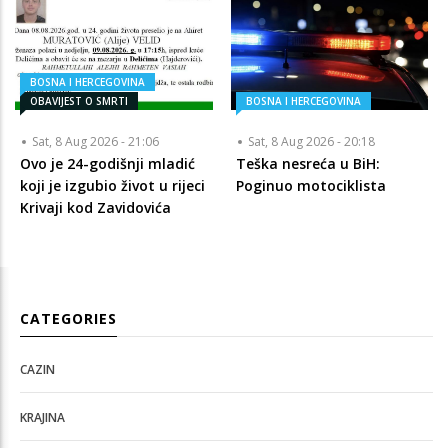
BOSNA I HERCEGOVINA
OBAVIJEST O SMRTI
BOSNA I HERCEGOVINA
Sat, 8 Aug 2026 - 21:06
Sat, 8 Aug 2026 - 20:18
Ovo je 24-godišnji mladić
Teška nesreća u BiH:
koji je izgubio život u rijeci
Poginuo motociklista
Krivaji kod Zavidovića
CATEGORIES
CAZIN
KRAJINA