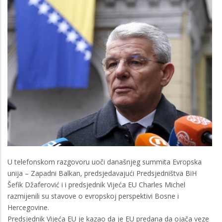
U telefonskom razgovoru uoči današnjeg summita Evropska
unija – Zapadni Balkan, predsjedavajući Predsjedništva BiH
Šefik Džaferović i i predsjednik Vijeća EU Charles Michel
razmijenili su stavove o evropskoj perspektivi Bosne i
Hercegovine.
Predsjednik Vijeća EU je kazao da je EU predana da ojača veze