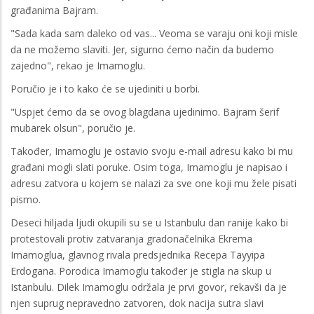
građanima Bajram.
"Sada kada sam daleko od vas... Veoma se varaju oni koji misle
da ne možemo slaviti. Jer, sigurno ćemo način da budemo
zajedno", rekao je Imamoglu.
Poručio je i to kako će se ujediniti u borbi.
"Uspjet ćemo da se ovog blagdana ujedinimo. Bajram šerif
mubarek olsun", poručio je.
Također, Imamoglu je ostavio svoju e-mail adresu kako bi mu
građani mogli slati poruke. Osim toga, Imamoglu je napisao i
adresu zatvora u kojem se nalazi za sve one koji mu žele pisati
pismo.
Deseci hiljada ljudi okupili su se u Istanbulu dan ranije kako bi
protestovali protiv zatvaranja gradonačelnika Ekrema
Imamoglua, glavnog rivala predsjednika Recepa Tayyipa
Erdogana. Porodica Imamoglu također je stigla na skup u
Istanbulu. Dilek Imamoglu održala je prvi govor, rekavši da je
njen suprug nepravedno zatvoren, dok nacija sutra slavi