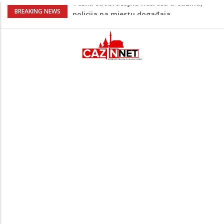
Ovo je 24-godišnji mladić koji je izgubio
BREAKING NEWS
život u rijeci Krivaji kod Zavidovića
Na Ahiret preselio LJUBIJANKIĆ (Hasan)
REDŽEP
Na Ahiret preselio HALILOVIĆ (Smajil)
SEJAD
Sutra dženaza Hamdiji Šahinoviću iz
Bosanske Krupe, kojeg je usmrtila
supruga
Teška saobraćajna nesreća u Cazinu,
policija na mjestu događaja