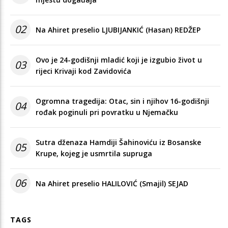
02
Na Ahiret preselio LJUBIJANKIĆ (Hasan) REDŽEP
Ovo je 24-godišnji mladić koji je izgubio život u
03
rijeci Krivaji kod Zavidovića
Ogromna tragedija: Otac, sin i njihov 16-godišnji
04
rođak poginuli pri povratku u Njemačku
Sutra dženaza Hamdiji Šahinoviću iz Bosanske
05
Krupe, kojeg je usmrtila supruga
06
Na Ahiret preselio HALILOVIĆ (Smajil) SEJAD
TAGS