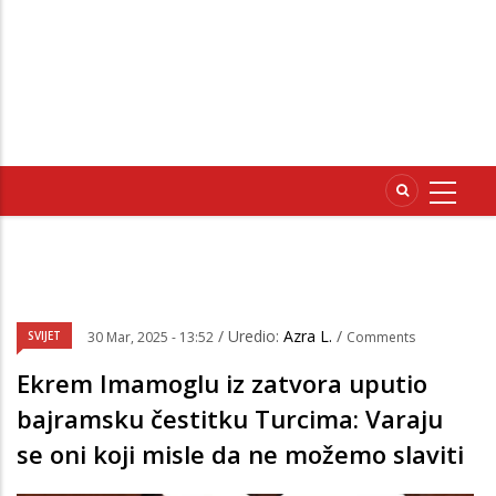
/ Uredio:
Azra L.
/
SVIJET
30 Mar, 2025 - 13:52
Comments
Ekrem Imamoglu iz zatvora uputio
bajramsku čestitku Turcima: Varaju
se oni koji misle da ne možemo slaviti