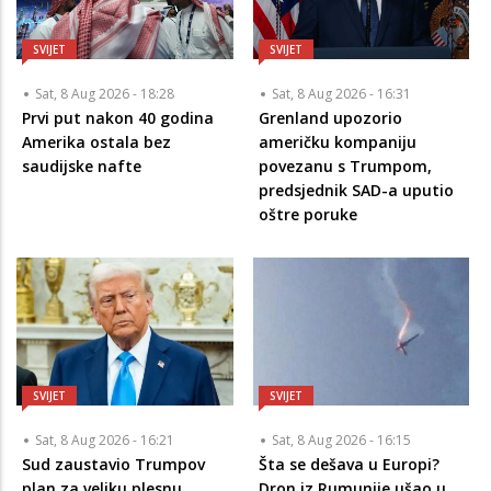
SVIJET
SVIJET
Sat, 8 Aug 2026 - 18:28
Sat, 8 Aug 2026 - 16:31
Prvi put nakon 40 godina
Grenland upozorio
Amerika ostala bez
američku kompaniju
saudijske nafte
povezanu s Trumpom,
predsjednik SAD-a uputio
oštre poruke
SVIJET
SVIJET
Sat, 8 Aug 2026 - 16:21
Sat, 8 Aug 2026 - 16:15
Sud zaustavio Trumpov
Šta se dešava u Europi?
plan za veliku plesnu
Dron iz Rumunije ušao u