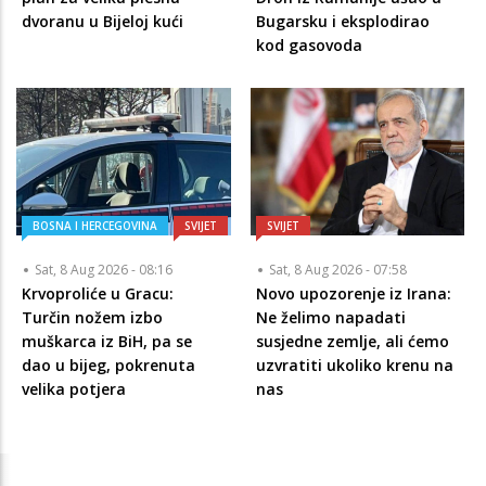
dvoranu u Bijeloj kući
Bugarsku i eksplodirao
kod gasovoda
BOSNA I HERCEGOVINA
SVIJET
SVIJET
Sat, 8 Aug 2026 - 08:16
Sat, 8 Aug 2026 - 07:58
Krvoproliće u Gracu:
Novo upozorenje iz Irana:
Turčin nožem izbo
Ne želimo napadati
muškarca iz BiH, pa se
susjedne zemlje, ali ćemo
dao u bijeg, pokrenuta
uzvratiti ukoliko krenu na
velika potjera
nas